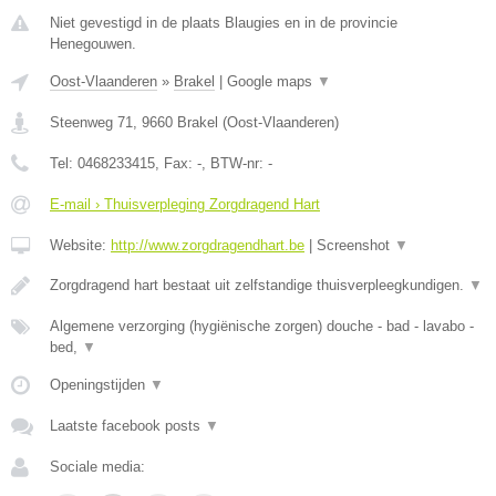
Niet gevestigd in de plaats Blaugies en in de provincie
Henegouwen.
Oost-Vlaanderen
»
Brakel
|
Google maps
▼
Steenweg 71
,
9660
Brakel
(
Oost-Vlaanderen
)
Tel:
0468233415
, Fax:
-
, BTW-nr:
-
E-mail › Thuisverpleging Zorgdragend Hart
Website:
http://www.zorgdragendhart.be
|
Screenshot
▼
Zorgdragend hart bestaat uit zelfstandige thuisverpleegkundigen.
▼
Algemene verzorging (hygiënische zorgen) douche - bad - lavabo -
bed,
▼
Openingstijden
▼
Laatste facebook posts
▼
Sociale media: