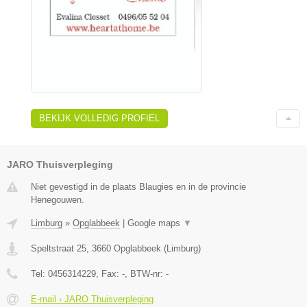
BEKIJK VOLLEDIG PROFIEL
JARO Thuisverpleging
Niet gevestigd in de plaats Blaugies en in de provincie
Henegouwen.
Limburg
»
Opglabbeek
|
Google maps
▼
Speltstraat 25
,
3660
Opglabbeek
(
Limburg
)
Tel:
0456314229
, Fax:
-
, BTW-nr:
-
E-mail › JARO Thuisverpleging