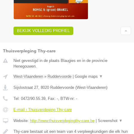
BEKIJK VOLLEDIG PROFIEL
Thuisverpleging Thy-care
Niet gevestigd in de plaats Blaugies en in de provincie
Henegouwen.
West-Vlaanderen
»
Ruddervoorde
|
Google maps
▼
Sijslostraat 27
,
8020
Ruddervoorde
(
West-Vlaanderen
)
Tel:
0472/90.55.39
, Fax:
-
, BTW-nr:
-
E-mail › Thuisverpleging Thy-care
Website:
http://www.thuisverplegingthy-care.be
|
Screenshot
▼
Thy-care bestaat uit een team van 4 verpleegkundigen die elk hun