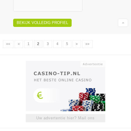
BEKIJK VOLLEDIG PROFIEL
««
«
1
2
3
4
5
»
»»
Uw advertentie hier? Mail ons