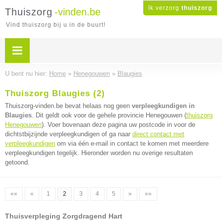
Ik verzorg
thuiszorg
Thuiszorg
-vinden.be
Vind thuiszorg bij u in de buurt!
U bent nu hier:
Home
»
Henegouwen
»
Blaugies
Thuiszorg Blaugies (2)
Thuiszorg-vinden.be bevat helaas nog geen
verpleegkundigen in
Blaugies
. Dit geldt ook voor de gehele provincie Henegouwen (
thuiszorg
Henegouwen
). Voer bovenaan deze pagina uw postcode in voor de
dichtstbijzijnde verpleegkundigen of ga naar
direct contact met
verpleegkundigen
om via één e-mail in contact te komen met meerdere
verpleegkundigen tegelijk. Hieronder worden nu overige resultaten
getoond.
««
«
1
2
3
4
5
»
»»
Thuisverpleging Zorgdragend Hart