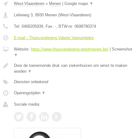
West-Vlaanderen
»
Menen
|
Google maps
▼
Lelieweg 3
,
8930
Menen
(
West-Vlaanderen
)
Tel:
0468205939
, Fax:
-
, BTW-nr:
0698790374
E-mail › Thuisverpleging Valerie Vanrumbeke
Website:
https://www.thuisverpleging-grootmenen.be/
|
Screenshot
▼
Door de toenemende druk van ziekenhuizen om winst te maken
worden
▼
Diensten onbekend
Openingstijden
▼
Sociale media: