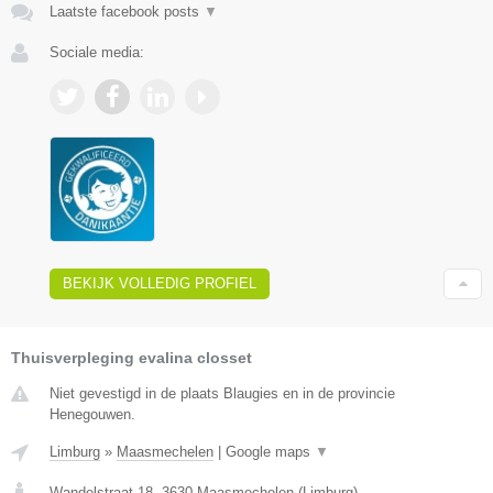
Laatste facebook posts
▼
Sociale media:
BEKIJK VOLLEDIG PROFIEL
Thuisverpleging evalina closset
Niet gevestigd in de plaats Blaugies en in de provincie
Henegouwen.
Limburg
»
Maasmechelen
|
Google maps
▼
Wandelstraat 18
,
3630
Maasmechelen
(
Limburg
)