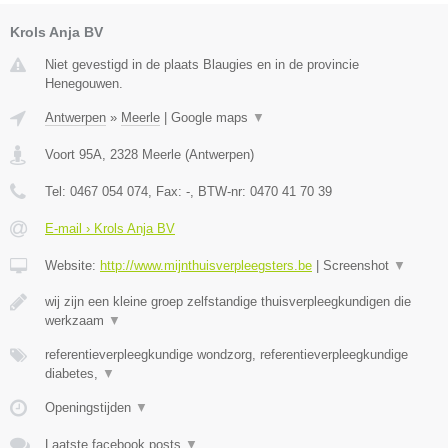
Krols Anja BV
Niet gevestigd in de plaats Blaugies en in de provincie
Henegouwen.
Antwerpen
»
Meerle
|
Google maps
▼
Voort 95A
,
2328
Meerle
(
Antwerpen
)
Tel:
0467 054 074
, Fax:
-
, BTW-nr:
0470 41 70 39
E-mail › Krols Anja BV
Website:
http://www.mijnthuisverpleegsters.be
|
Screenshot
▼
wij zijn een kleine groep zelfstandige thuisverpleegkundigen die
werkzaam
▼
referentieverpleegkundige wondzorg, referentieverpleegkundige
diabetes,
▼
Openingstijden
▼
Laatste facebook posts
▼