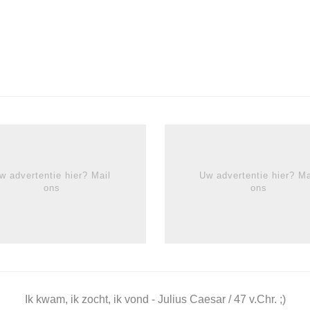
w advertentie hier? Mail
Uw advertentie hier? Ma
ons
ons
Ik kwam, ik zocht, ik vond - Julius Caesar / 47 v.Chr. ;)