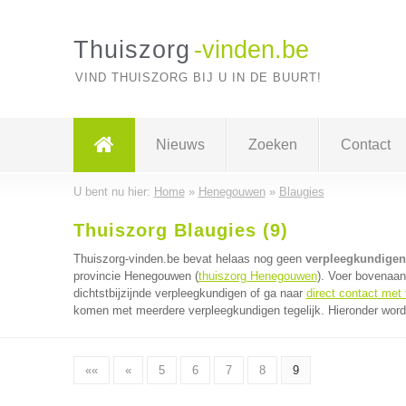
Thuiszorg
-vinden.be
VIND THUISZORG BIJ U IN DE BUURT!
Nieuws
Zoeken
Contact
U bent nu hier:
Home
»
Henegouwen
»
Blaugies
Thuiszorg Blaugies (9)
Thuiszorg-vinden.be bevat helaas nog geen
verpleegkundigen
provincie Henegouwen (
thuiszorg Henegouwen
). Voer bovenaan
dichtstbijzijnde verpleegkundigen of ga naar
direct contact met
komen met meerdere verpleegkundigen tegelijk. Hieronder worde
««
«
5
6
7
8
9