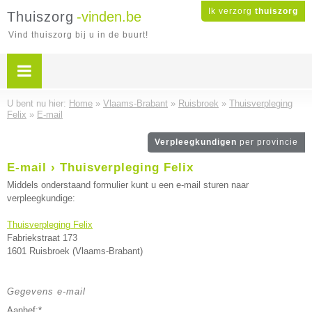
Ik verzorg
thuiszorg
Thuiszorg
-vinden.be
Vind thuiszorg bij u in de buurt!
U bent nu hier:
Home
»
Vlaams-Brabant
»
Ruisbroek
»
Thuisverpleging
Felix
»
E-mail
Verpleegkundigen
per provincie
E-mail › Thuisverpleging Felix
Middels onderstaand formulier kunt u een e-mail sturen naar
verpleegkundige:
Thuisverpleging Felix
Fabriekstraat 173
1601 Ruisbroek (Vlaams-Brabant)
Gegevens e-mail
Aanhef:*