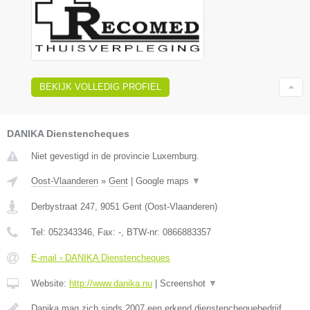
BEKIJK VOLLEDIG PROFIEL
DANIKA Dienstencheques
Niet gevestigd in de provincie Luxemburg.
Oost-Vlaanderen
»
Gent
|
Google maps
▼
Derbystraat 247
,
9051
Gent
(
Oost-Vlaanderen
)
Tel:
052343346
, Fax:
-
, BTW-nr:
0866883357
E-mail › DANIKA Dienstencheques
Website:
http://www.danika.nu
|
Screenshot
▼
Danika mag zich sinds 2007 een erkend dienstenchequebedrijf