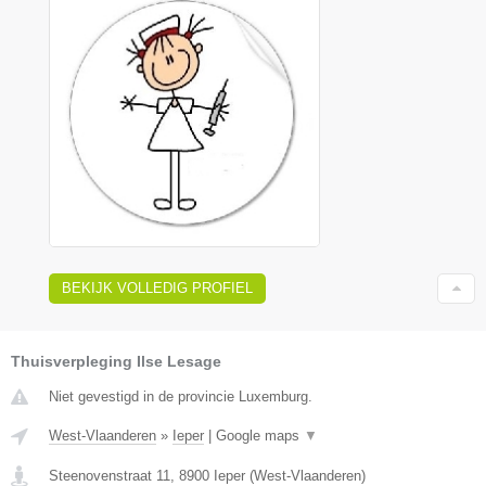
BEKIJK VOLLEDIG PROFIEL
Thuisverpleging Ilse Lesage
Niet gevestigd in de provincie Luxemburg.
West-Vlaanderen
»
Ieper
|
Google maps
▼
Steenovenstraat 11
,
8900
Ieper
(
West-Vlaanderen
)