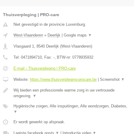
Thuisverpleging | PRO-care
Niet gevestigd in de provincie Luxemburg.
West-Vlaanderen
»
Deerlijk
|
Google maps
▼
Vlasgaard 1
,
8540
Deerlijk
(
West-Vlaanderen
)
Tel:
0471894710
, Fax:
-
, BTW-nr:
0778935932
E-mail › Thuisverpleging | PRO-care
Website:
https://www.thuisverpleging-procare.be
|
Screenshot
▼
Wij bieden een professionele warme zorg in uw vertrouwde
omgeving.
▼
Hygiënische zorgen, Alle inspuitingen, Alle wondzorgen, Diabetes,
▼
Er wordt gewerkt op afspraak.
Laatste facebook posts
▼
|
Introductie video
▼