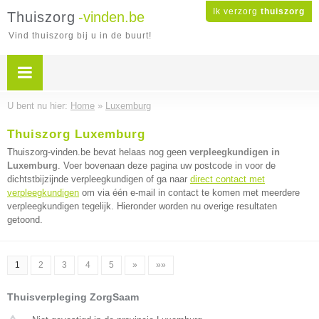
Ik verzorg
thuiszorg
Thuiszorg
-vinden.be
Vind thuiszorg bij u in de buurt!
U bent nu hier:
Home
»
Luxemburg
Thuiszorg Luxemburg
Thuiszorg-vinden.be bevat helaas nog geen
verpleegkundigen in
Luxemburg
. Voer bovenaan deze pagina uw postcode in voor de
dichtstbijzijnde verpleegkundigen of ga naar
direct contact met
verpleegkundigen
om via één e-mail in contact te komen met meerdere
verpleegkundigen tegelijk. Hieronder worden nu overige resultaten
getoond.
1
2
3
4
5
»
»»
Thuisverpleging ZorgSaam