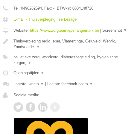
Tel:
0498282594
, Fax:
-
, BTW-nr:
0834148728
E-mail › Thuisverpleging Ilse Lesage
Website:
https://www.zorgteamieperlangemark.be
|
Screenshot
▼
Thuisverpleging regio Ieper, Vlamertinge, Geluveld, Wervik,
Zandvoorde.
▼
palliatieve zorg, wondzorg, diabetesbegeleiding, hygiënische
zorgen,
▼
Openingstijden
▼
Laatste tweets
▼
|
Laatste facebook posts
▼
Sociale media: