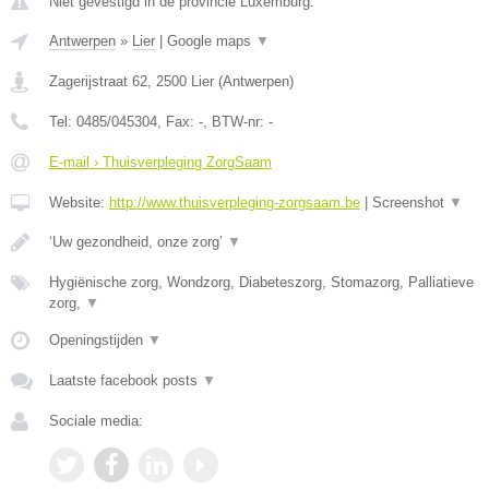
Niet gevestigd in de provincie Luxemburg.
Antwerpen
»
Lier
|
Google maps
▼
Zagerijstraat 62
,
2500
Lier
(
Antwerpen
)
Tel:
0485/045304
, Fax:
-
, BTW-nr:
-
E-mail › Thuisverpleging ZorgSaam
Website:
http://www.thuisverpleging-zorgsaam.be
|
Screenshot
▼
‘Uw gezondheid, onze zorg’
▼
Hygiënische zorg, Wondzorg, Diabeteszorg, Stomazorg, Palliatieve
zorg,
▼
Openingstijden
▼
Laatste facebook posts
▼
Sociale media: