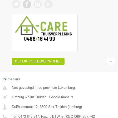
BEKIJK VOLLEDIG PROFIEL
Primacura
Niet gevestigd in de provincie Luxemburg.
Limburg
»
Sint Truiden
|
Google maps
▼
Duifhuisstraat 12
,
3800
Sint Truiden
(
Limburg
)
Tel:
0473 645 547
, Fax:
-
, BTW-nr:
KBO 0664.707.742