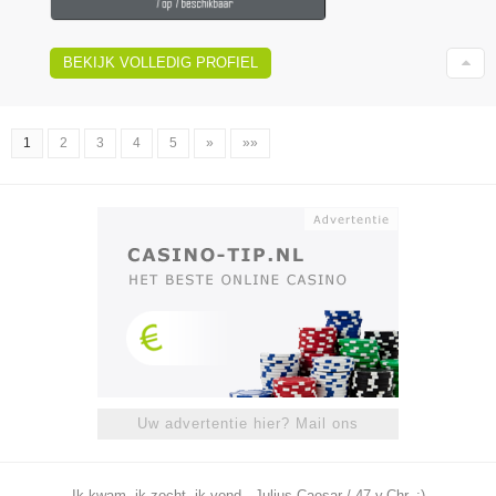
BEKIJK VOLLEDIG PROFIEL
1
2
3
4
5
»
»»
Uw advertentie hier? Mail ons
Ik kwam, ik zocht, ik vond - Julius Caesar / 47 v.Chr. ;)