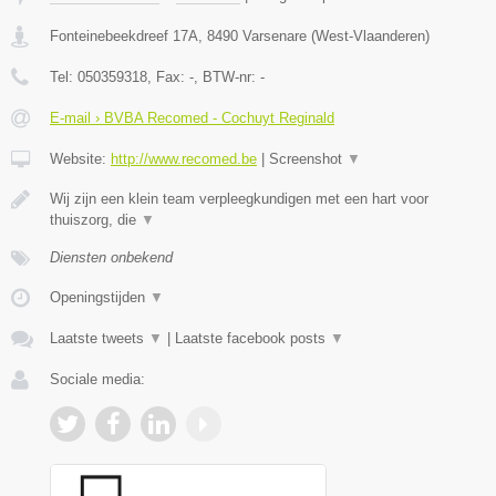
Fonteinebeekdreef 17A
,
8490
Varsenare
(
West-Vlaanderen
)
Tel:
050359318
, Fax:
-
, BTW-nr:
-
E-mail › BVBA Recomed - Cochuyt Reginald
Website:
http://www.recomed.be
|
Screenshot
▼
Wij zijn een klein team verpleegkundigen met een hart voor
thuiszorg, die
▼
Diensten onbekend
Openingstijden
▼
Laatste tweets
▼
|
Laatste facebook posts
▼
Sociale media: