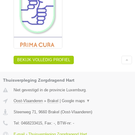
BEKIJK VOLLEDIG PROFIEL
Thuisverpleging Zorgdragend Hart
Niet gevestigd in de provincie Luxemburg.
Oost-Vlaanderen
»
Brakel
|
Google maps
▼
Steenweg 71
,
9660
Brakel
(
Oost-Vlaanderen
)
Tel:
0468233415
, Fax:
-
, BTW-nr:
-
E-mail › Thuisverpleging Zorgdragend Hart