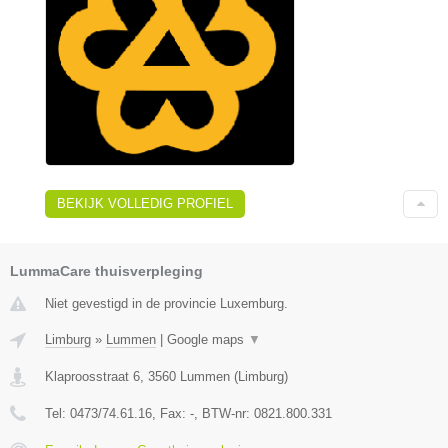
BEKIJK VOLLEDIG PROFIEL
LummaCare thuisverpleging
Niet gevestigd in de provincie Luxemburg.
Limburg
»
Lummen
|
Google maps
▼
Klaproosstraat 6
,
3560
Lummen
(
Limburg
)
Tel:
0473/74.61.16
, Fax:
-
, BTW-nr:
0821.800.331