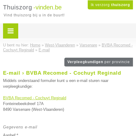
Ik verzorg
thuiszorg
Thuiszorg
-vinden.be
Vind thuiszorg bij u in de buurt!
U bent nu hier:
Home
»
West-Vlaanderen
»
Varsenare
»
BVBA Recomed -
Cochuyt Reginald
»
E-mail
Verpleegkundigen
per provincie
E-mail › BVBA Recomed - Cochuyt Reginald
Middels onderstaand formulier kunt u een e-mail sturen naar
verpleegkundige:
BVBA Recomed - Cochuyt Reginald
Fonteinebeekdreef 17A
8490 Varsenare (West-Vlaanderen)
Gegevens e-mail
Aanhef:*