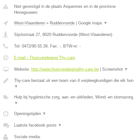
Niet gevestigd in de plaats Arquennes en in de provincie
Henegouwen.
West-Vlaanderen
»
Ruddervoorde
|
Google maps
▼
Sijslostraat 27
,
8020
Ruddervoorde
(
West-Vlaanderen
)
Tel:
0472/90.55.39
, Fax:
-
, BTW-nr:
-
E-mail › Thuisverpleging Thy-care
Website:
http://www.thuisverplegingthy-care.be
|
Screenshot
▼
Thy-care bestaat uit een team van 4 verpleegkundigen die elk hun
▼
Hulp bij hygiënische zorg, aan -en uitkleden, Wond -en stomazorg,
▼
Openingstijden
▼
Laatste facebook posts
▼
Sociale media: