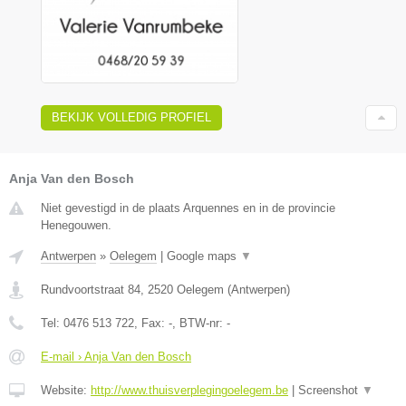
BEKIJK VOLLEDIG PROFIEL
Anja Van den Bosch
Niet gevestigd in de plaats Arquennes en in de provincie
Henegouwen.
Antwerpen
»
Oelegem
|
Google maps
▼
Rundvoortstraat 84
,
2520
Oelegem
(
Antwerpen
)
Tel:
0476 513 722
, Fax:
-
, BTW-nr:
-
E-mail › Anja Van den Bosch
Website:
http://www.thuisverplegingoelegem.be
|
Screenshot
▼