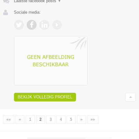
Laatste facebook posts
▼
Sociale media:
BEKIJK VOLLEDIG PROFIEL
««
«
1
2
3
4
5
»
»»