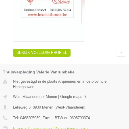
BEKIJK VOLLEDIG PROFIEL
Thuisverpleging Valerie Vanrumbeke
Niet gevestigd in de plaats Arquennes en in de provincie
Henegouwen.
West-Vlaanderen
»
Menen
|
Google maps
▼
Lelieweg 3
,
8930
Menen
(
West-Vlaanderen
)
Tel:
0468205939
, Fax:
-
, BTW-nr:
0698790374
E-mail › Thuisverpleging Valerie Vanrumbeke