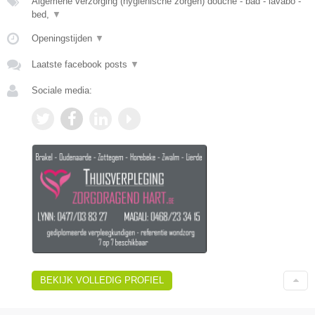
Algemene verzorging (hygiënische zorgen) douche - bad - lavabo -
bed,
▼
Openingstijden
▼
Laatste facebook posts
▼
Sociale media:
BEKIJK VOLLEDIG PROFIEL