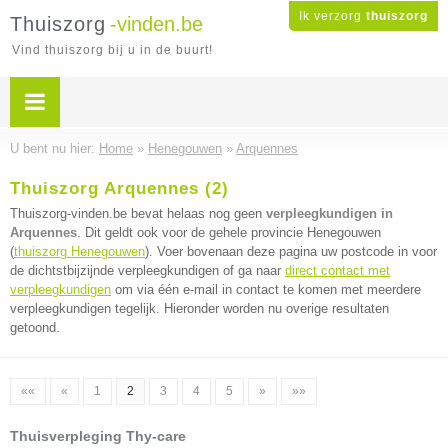
Ik verzorg
thuiszorg
Thuiszorg
-vinden.be
Vind thuiszorg bij u in de buurt!
U bent nu hier:
Home
»
Henegouwen
»
Arquennes
Thuiszorg Arquennes (2)
Thuiszorg-vinden.be bevat helaas nog geen
verpleegkundigen in
Arquennes
. Dit geldt ook voor de gehele provincie Henegouwen
(
thuiszorg Henegouwen
). Voer bovenaan deze pagina uw postcode in voor
de dichtstbijzijnde verpleegkundigen of ga naar
direct contact met
verpleegkundigen
om via één e-mail in contact te komen met meerdere
verpleegkundigen tegelijk. Hieronder worden nu overige resultaten
getoond.
««
«
1
2
3
4
5
»
»»
Thuisverpleging Thy-care