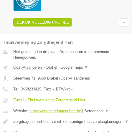
BEKIJK VOLLEDIG PROFIEL
Thuisverpleging Zorgdragend Hart
Niet gevestigd in de plaats Arquennes en in de provincie
Henegouwen.
Oost-Vlaanderen
»
Brakel
|
Google maps
▼
Steenweg 71
,
9660
Brakel
(
Oost-Vlaanderen
)
Tel:
0468233415
, Fax:
-
, BTW-nr:
-
E-mail › Thuisverpleging Zorgdragend Hart
Website:
http://www.zorgdragendhart.be
|
Screenshot
▼
Zorgdragend hart bestaat uit zelfstandige thuisverpleegkundigen.
▼