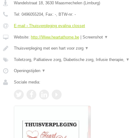
Wandelstraat 18
,
3630
Maasmechelen
(
Limburg
)
Tel:
0496055204
, Fax:
-
, BTW-nr:
-
E-mail › Thuisverpleging evalina closset
Website:
http://Www.heartathome.be
|
Screenshot
▼
Thuisverpleging met een hart voor zorg
▼
Toiletzorg, Palliatieve zorg, Diabetische zorg, Infusie therapie,
▼
Openingstijden
▼
Sociale media: