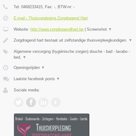
Tel:
0468233415
, Fax:
-
, BTW-nr:
-
E-mail › Thuisverpleging Zorgdragend Hart
Website:
http://www.zorgdragendhart.be
|
Screenshot
▼
Zorgdragend hart bestaat uit zelfstandige thuisverpleegkundigen.
▼
Algemene verzorging (hygiënische zorgen) douche - bad - lavabo -
bed,
▼
Openingstijden
▼
Laatste facebook posts
▼
Sociale media: