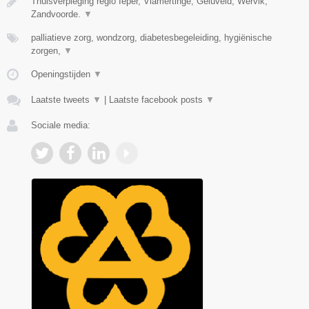
Thuisverpleging regio Ieper, Vlamertinge, Geluveld, Wervik,
Zandvoorde.
▼
palliatieve zorg, wondzorg, diabetesbegeleiding, hygiënische
zorgen,
▼
Openingstijden
▼
Laatste tweets
▼
|
Laatste facebook posts
▼
Sociale media: