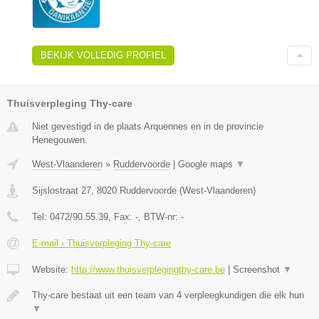
BEKIJK VOLLEDIG PROFIEL
Thuisverpleging Thy-care
Niet gevestigd in de plaats Arquennes en in de provincie
Henegouwen.
West-Vlaanderen
»
Ruddervoorde
|
Google maps
▼
Sijslostraat 27
,
8020
Ruddervoorde
(
West-Vlaanderen
)
Tel:
0472/90.55.39
, Fax:
-
, BTW-nr:
-
E-mail › Thuisverpleging Thy-care
Website:
http://www.thuisverplegingthy-care.be
|
Screenshot
▼
Thy-care bestaat uit een team van 4 verpleegkundigen die elk hun
▼