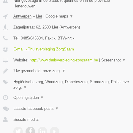
Niet gevestigd in de plaats Arquennes en in de provincie
Henegouwen.
Antwerpen
»
Lier
|
Google maps
▼
Zagerijstraat 62
,
2500
Lier
(
Antwerpen
)
Tel:
0485/045304
, Fax:
-
, BTW-nr:
-
E-mail › Thuisverpleging ZorgSaam
Website:
http://www.thuisverpleging-zorgsaam.be
|
Screenshot
▼
‘Uw gezondheid, onze zorg’
▼
Hygiënische zorg, Wondzorg, Diabeteszorg, Stomazorg, Palliatieve
zorg,
▼
Openingstijden
▼
Laatste facebook posts
▼
Sociale media: