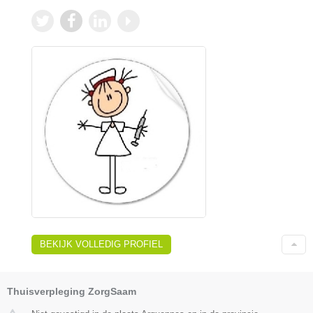
BEKIJK VOLLEDIG PROFIEL
Thuisverpleging ZorgSaam