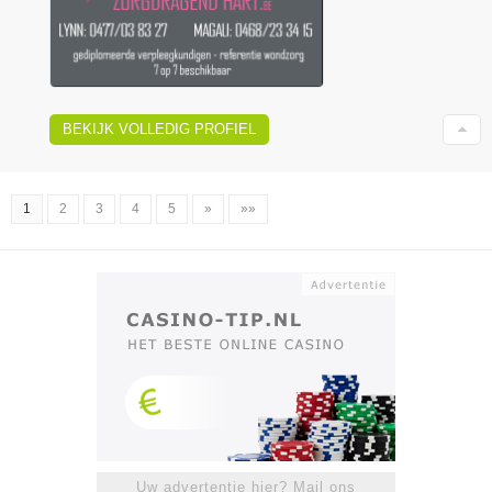
BEKIJK VOLLEDIG PROFIEL
1
2
3
4
5
»
»»
Uw advertentie hier? Mail ons