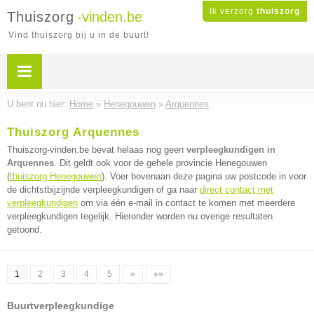
Ik verzorg
thuiszorg
Thuiszorg
-vinden.be
Vind thuiszorg bij u in de buurt!
U bent nu hier:
Home
»
Henegouwen
»
Arquennes
Thuiszorg Arquennes
Thuiszorg-vinden.be bevat helaas nog geen
verpleegkundigen in
Arquennes
. Dit geldt ook voor de gehele provincie Henegouwen
(
thuiszorg Henegouwen
). Voer bovenaan deze pagina uw postcode in voor
de dichtstbijzijnde verpleegkundigen of ga naar
direct contact met
verpleegkundigen
om via één e-mail in contact te komen met meerdere
verpleegkundigen tegelijk. Hieronder worden nu overige resultaten
getoond.
1
2
3
4
5
»
»»
Buurtverpleegkundige