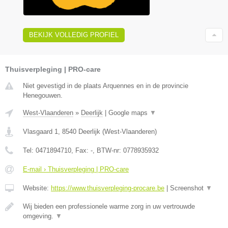
BEKIJK VOLLEDIG PROFIEL
Thuisverpleging | PRO-care
Niet gevestigd in de plaats Arquennes en in de provincie
Henegouwen.
West-Vlaanderen
»
Deerlijk
|
Google maps
▼
Vlasgaard 1
,
8540
Deerlijk
(
West-Vlaanderen
)
Tel:
0471894710
, Fax:
-
, BTW-nr:
0778935932
E-mail › Thuisverpleging | PRO-care
Website:
https://www.thuisverpleging-procare.be
|
Screenshot
▼
Wij bieden een professionele warme zorg in uw vertrouwde
omgeving.
▼