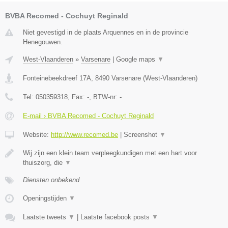
BVBA Recomed - Cochuyt Reginald
Niet gevestigd in de plaats Arquennes en in de provincie
Henegouwen.
West-Vlaanderen
»
Varsenare
|
Google maps
▼
Fonteinebeekdreef 17A
,
8490
Varsenare
(
West-Vlaanderen
)
Tel:
050359318
, Fax:
-
, BTW-nr:
-
E-mail › BVBA Recomed - Cochuyt Reginald
Website:
http://www.recomed.be
|
Screenshot
▼
Wij zijn een klein team verpleegkundigen met een hart voor
thuiszorg, die
▼
Diensten onbekend
Openingstijden
▼
Laatste tweets
▼
|
Laatste facebook posts
▼