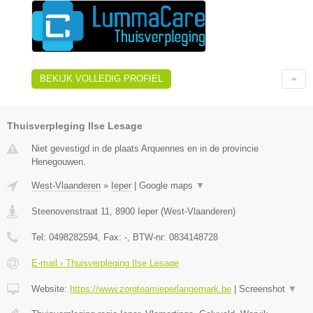
BEKIJK VOLLEDIG PROFIEL
Thuisverpleging Ilse Lesage
Niet gevestigd in de plaats Arquennes en in de provincie
Henegouwen.
West-Vlaanderen
»
Ieper
|
Google maps
▼
Steenovenstraat 11
,
8900
Ieper
(
West-Vlaanderen
)
Tel:
0498282594
, Fax:
-
, BTW-nr:
0834148728
E-mail › Thuisverpleging Ilse Lesage
Website:
https://www.zorgteamieperlangemark.be
|
Screenshot
▼