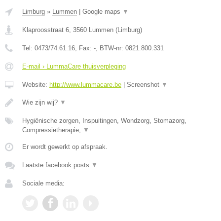
Limburg
»
Lummen
|
Google maps
▼
Klaproosstraat 6
,
3560
Lummen
(
Limburg
)
Tel:
0473/74.61.16
, Fax:
-
, BTW-nr:
0821.800.331
E-mail › LummaCare thuisverpleging
Website:
http://www.lummacare.be
|
Screenshot
▼
Wie zijn wij?
▼
Hygiënische zorgen, Inspuitingen, Wondzorg, Stomazorg,
Compressietherapie,
▼
Er wordt gewerkt op afspraak.
Laatste facebook posts
▼
Sociale media: