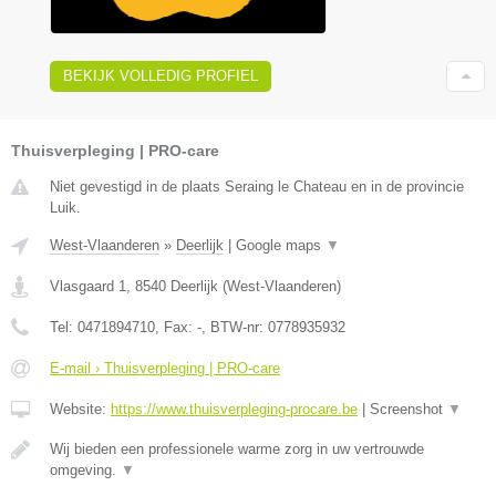
BEKIJK VOLLEDIG PROFIEL
Thuisverpleging | PRO-care
Niet gevestigd in de plaats Seraing le Chateau en in de provincie
Luik.
West-Vlaanderen
»
Deerlijk
|
Google maps
▼
Vlasgaard 1
,
8540
Deerlijk
(
West-Vlaanderen
)
Tel:
0471894710
, Fax:
-
, BTW-nr:
0778935932
E-mail › Thuisverpleging | PRO-care
Website:
https://www.thuisverpleging-procare.be
|
Screenshot
▼
Wij bieden een professionele warme zorg in uw vertrouwde
omgeving.
▼