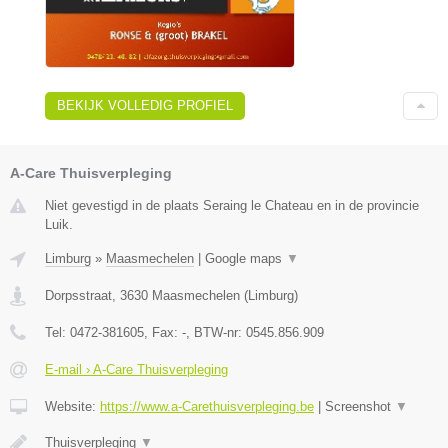
BEKIJK VOLLEDIG PROFIEL
A-Care Thuisverpleging
Niet gevestigd in de plaats Seraing le Chateau en in de provincie
Luik.
Limburg
»
Maasmechelen
|
Google maps
▼
Dorpsstraat
,
3630
Maasmechelen
(
Limburg
)
Tel:
0472-381605
, Fax:
-
, BTW-nr:
0545.856.909
E-mail › A-Care Thuisverpleging
Website:
https://www.a-Carethuisverpleging.be
|
Screenshot
▼
Thuisverpleging
▼