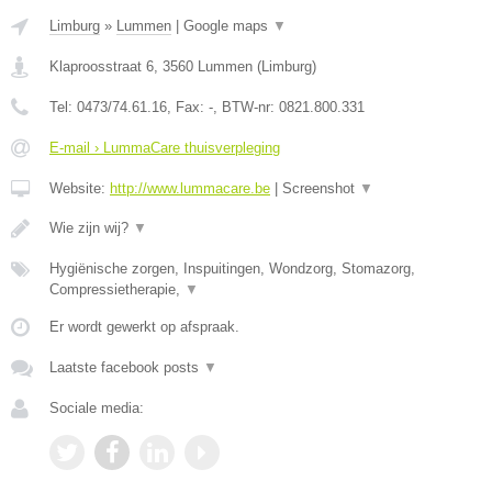
Limburg
»
Lummen
|
Google maps
▼
Klaproosstraat 6
,
3560
Lummen
(
Limburg
)
Tel:
0473/74.61.16
, Fax:
-
, BTW-nr:
0821.800.331
E-mail › LummaCare thuisverpleging
Website:
http://www.lummacare.be
|
Screenshot
▼
Wie zijn wij?
▼
Hygiënische zorgen, Inspuitingen, Wondzorg, Stomazorg,
Compressietherapie,
▼
Er wordt gewerkt op afspraak.
Laatste facebook posts
▼
Sociale media: