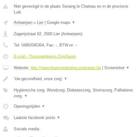
Niet gevestigd in de plaats Seraing le Chateau en in de provincie
Luik.
Antwerpen
»
Lier
|
Google maps
▼
Zagerijstraat 62
,
2500
Lier
(
Antwerpen
)
Tel:
0485/045304
, Fax:
-
, BTW-nr:
-
E-mail › Thuisverpleging ZorgSaam
Website:
http://www.thuisverpleging-zorgsaam.be
|
Screenshot
▼
‘Uw gezondheid, onze zorg’
▼
Hygiënische zorg, Wondzorg, Diabeteszorg, Stomazorg, Palliatieve
zorg,
▼
Openingstijden
▼
Laatste facebook posts
▼
Sociale media: