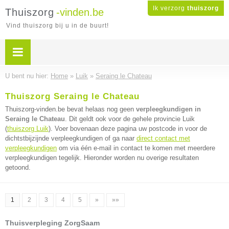
Ik verzorg
thuiszorg
Thuiszorg
-vinden.be
Vind thuiszorg bij u in de buurt!
U bent nu hier:
Home
»
Luik
»
Seraing le Chateau
Thuiszorg Seraing le Chateau
Thuiszorg-vinden.be bevat helaas nog geen
verpleegkundigen in
Seraing le Chateau
. Dit geldt ook voor de gehele provincie Luik
(
thuiszorg Luik
). Voer bovenaan deze pagina uw postcode in voor de
dichtstbijzijnde verpleegkundigen of ga naar
direct contact met
verpleegkundigen
om via één e-mail in contact te komen met meerdere
verpleegkundigen tegelijk. Hieronder worden nu overige resultaten
getoond.
1
2
3
4
5
»
»»
Thuisverpleging ZorgSaam