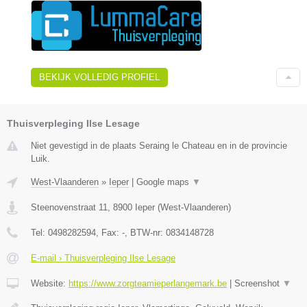
BEKIJK VOLLEDIG PROFIEL
Thuisverpleging Ilse Lesage
Niet gevestigd in de plaats Seraing le Chateau en in de provincie
Luik.
West-Vlaanderen
»
Ieper
|
Google maps
▼
Steenovenstraat 11
,
8900
Ieper
(
West-Vlaanderen
)
Tel:
0498282594
, Fax:
-
, BTW-nr:
0834148728
E-mail › Thuisverpleging Ilse Lesage
Website:
https://www.zorgteamieperlangemark.be
|
Screenshot
▼