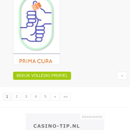
BEKIJK VOLLEDIG PROFIEL
1
2
3
4
5
»
»»