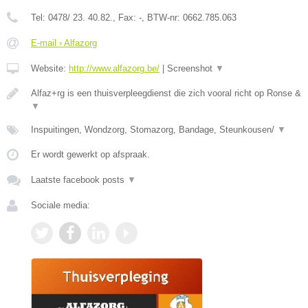
Tel:
0478/ 23. 40.82.
, Fax:
-
, BTW-nr:
0662.785.063
E-mail › Alfazorg
Website:
http://www.alfazorg.be/
|
Screenshot
▼
Alfaz+rg is een thuisverpleegdienst die zich vooral richt op Ronse &
▼
Inspuitingen, Wondzorg, Stomazorg, Bandage, Steunkousen/
▼
Er wordt gewerkt op afspraak.
Laatste facebook posts
▼
Sociale media: