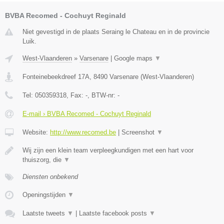
BVBA Recomed - Cochuyt Reginald
Niet gevestigd in de plaats Seraing le Chateau en in de provincie
Luik.
West-Vlaanderen
»
Varsenare
|
Google maps
▼
Fonteinebeekdreef 17A
,
8490
Varsenare
(
West-Vlaanderen
)
Tel:
050359318
, Fax:
-
, BTW-nr:
-
E-mail › BVBA Recomed - Cochuyt Reginald
Website:
http://www.recomed.be
|
Screenshot
▼
Wij zijn een klein team verpleegkundigen met een hart voor
thuiszorg, die
▼
Diensten onbekend
Openingstijden
▼
Laatste tweets
▼
|
Laatste facebook posts
▼