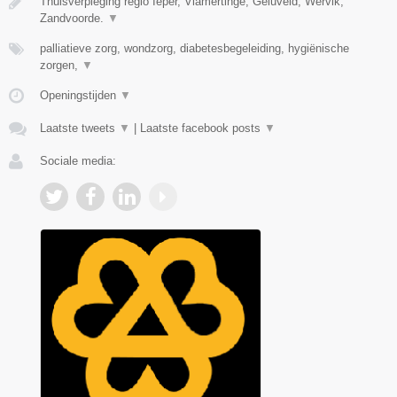
Thuisverpleging regio Ieper, Vlamertinge, Geluveld, Wervik,
Zandvoorde.
▼
palliatieve zorg, wondzorg, diabetesbegeleiding, hygiënische
zorgen,
▼
Openingstijden
▼
Laatste tweets
▼
|
Laatste facebook posts
▼
Sociale media: