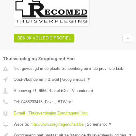
BEKIJK VOLLEDIG PROFIEL
Thuisverpleging Zorgdragend Hart
Niet gevestigd in de plaats Schoenberg en in de provincie Luik.
Oost-Vlaanderen
»
Brakel
|
Google maps
▼
Steenweg 71
,
9660
Brakel
(
Oost-Vlaanderen
)
Tel:
0468233415
, Fax:
-
, BTW-nr:
-
E-mail › Thuisverpleging Zorgdragend Hart
Website:
http://www.zorgdragendhart.be
|
Screenshot
▼
Zorgdragend hart bestaat uit zelfstandige thuisverpleegkundigen.
▼