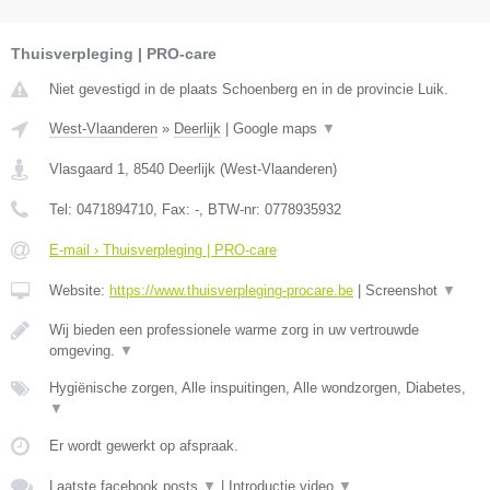
Thuisverpleging | PRO-care
Niet gevestigd in de plaats Schoenberg en in de provincie Luik.
West-Vlaanderen
»
Deerlijk
|
Google maps
▼
Vlasgaard 1
,
8540
Deerlijk
(
West-Vlaanderen
)
Tel:
0471894710
, Fax:
-
, BTW-nr:
0778935932
E-mail › Thuisverpleging | PRO-care
Website:
https://www.thuisverpleging-procare.be
|
Screenshot
▼
Wij bieden een professionele warme zorg in uw vertrouwde
omgeving.
▼
Hygiënische zorgen, Alle inspuitingen, Alle wondzorgen, Diabetes,
▼
Er wordt gewerkt op afspraak.
Laatste facebook posts
▼
|
Introductie video
▼