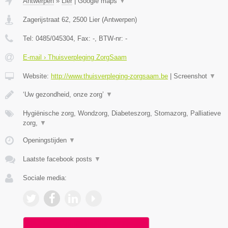
Antwerpen
»
Lier
|
Google maps
▼
Zagerijstraat 62
,
2500
Lier
(
Antwerpen
)
Tel:
0485/045304
, Fax:
-
, BTW-nr:
-
E-mail › Thuisverpleging ZorgSaam
Website:
http://www.thuisverpleging-zorgsaam.be
|
Screenshot
▼
‘Uw gezondheid, onze zorg’
▼
Hygiënische zorg, Wondzorg, Diabeteszorg, Stomazorg, Palliatieve
zorg,
▼
Openingstijden
▼
Laatste facebook posts
▼
Sociale media: