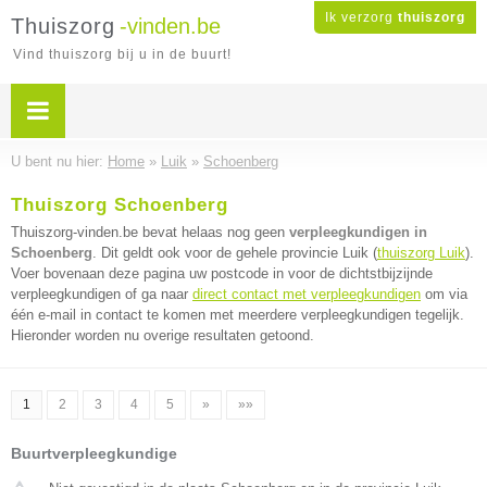
Ik verzorg
thuiszorg
Thuiszorg
-vinden.be
Vind thuiszorg bij u in de buurt!
U bent nu hier:
Home
»
Luik
»
Schoenberg
Thuiszorg Schoenberg
Thuiszorg-vinden.be bevat helaas nog geen
verpleegkundigen in
Schoenberg
. Dit geldt ook voor de gehele provincie Luik (
thuiszorg Luik
).
Voer bovenaan deze pagina uw postcode in voor de dichtstbijzijnde
verpleegkundigen of ga naar
direct contact met verpleegkundigen
om via
één e-mail in contact te komen met meerdere verpleegkundigen tegelijk.
Hieronder worden nu overige resultaten getoond.
1
2
3
4
5
»
»»
Buurtverpleegkundige