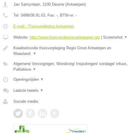
Jan Samynlaan
,
2100
Deurne
(
Antwerpen
)
Tel:
0498/08.91.63
, Fax:
-
, BTW-nr:
-
E-mail › Thuisverpleging Antwerpen
Website:
http://www.thuisverpleging-antwerpen.org
|
Screenshot
▼
Kwaliteitsvolle thuisverpleging Regio Groot Antwerpen en
Waasland.
▼
Algemene Verzorgingen, Wondzorg/ Inspuitingen/ sondage/ infuus,
Palliatieve
▼
Openingstijden
▼
Laatste tweets
▼
Sociale media: