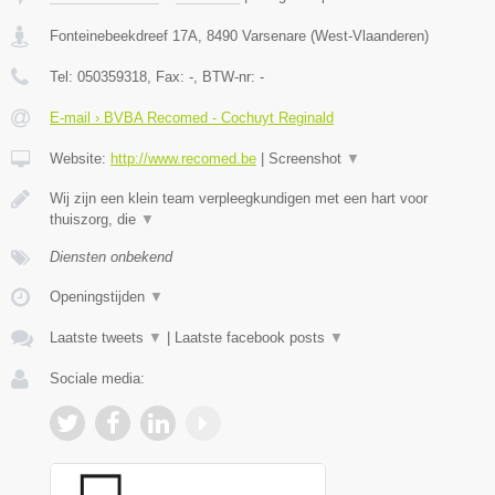
Fonteinebeekdreef 17A
,
8490
Varsenare
(
West-Vlaanderen
)
Tel:
050359318
, Fax:
-
, BTW-nr:
-
E-mail › BVBA Recomed - Cochuyt Reginald
Website:
http://www.recomed.be
|
Screenshot
▼
Wij zijn een klein team verpleegkundigen met een hart voor
thuiszorg, die
▼
Diensten onbekend
Openingstijden
▼
Laatste tweets
▼
|
Laatste facebook posts
▼
Sociale media: