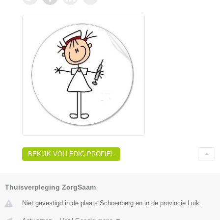
BEKIJK VOLLEDIG PROFIEL
Thuisverpleging ZorgSaam
Niet gevestigd in de plaats Schoenberg en in de provincie Luik.