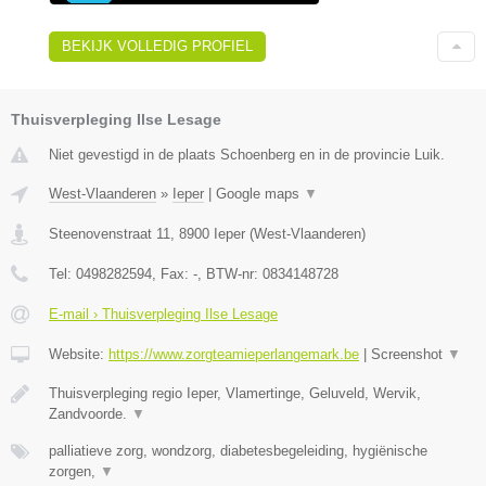
BEKIJK VOLLEDIG PROFIEL
Thuisverpleging Ilse Lesage
Niet gevestigd in de plaats Schoenberg en in de provincie Luik.
West-Vlaanderen
»
Ieper
|
Google maps
▼
Steenovenstraat 11
,
8900
Ieper
(
West-Vlaanderen
)
Tel:
0498282594
, Fax:
-
, BTW-nr:
0834148728
E-mail › Thuisverpleging Ilse Lesage
Website:
https://www.zorgteamieperlangemark.be
|
Screenshot
▼
Thuisverpleging regio Ieper, Vlamertinge, Geluveld, Wervik,
Zandvoorde.
▼
palliatieve zorg, wondzorg, diabetesbegeleiding, hygiënische
zorgen,
▼