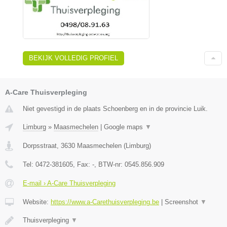
BEKIJK VOLLEDIG PROFIEL
A-Care Thuisverpleging
Niet gevestigd in de plaats Schoenberg en in de provincie Luik.
Limburg
»
Maasmechelen
|
Google maps
▼
Dorpsstraat
,
3630
Maasmechelen
(
Limburg
)
Tel:
0472-381605
, Fax:
-
, BTW-nr:
0545.856.909
E-mail › A-Care Thuisverpleging
Website:
https://www.a-Carethuisverpleging.be
|
Screenshot
▼
Thuisverpleging
▼