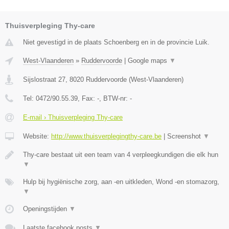
Thuisverpleging Thy-care
Niet gevestigd in de plaats Schoenberg en in de provincie Luik.
West-Vlaanderen
»
Ruddervoorde
|
Google maps
▼
Sijslostraat 27
,
8020
Ruddervoorde
(
West-Vlaanderen
)
Tel:
0472/90.55.39
, Fax:
-
, BTW-nr:
-
E-mail › Thuisverpleging Thy-care
Website:
http://www.thuisverplegingthy-care.be
|
Screenshot
▼
Thy-care bestaat uit een team van 4 verpleegkundigen die elk hun
▼
Hulp bij hygiënische zorg, aan -en uitkleden, Wond -en stomazorg,
▼
Openingstijden
▼
Laatste facebook posts
▼