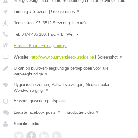
Niet gevestigd in de plaats Schoenberg en in de provincie Luik.
Limburg
»
Stevoort
|
Google maps
▼
Jannestraat 97
,
3512
Stevoort
(
Limburg
)
Tel:
0474 406 100
, Fax:
-
, BTW-nr:
-
E-mail › Buurtverpleegkundige
Website:
http://www.buurtverpleegkundige.be
|
Screenshot
▼
U kan op buurtverpleegkundige beroep doen voor alle
verpleegkundige
▼
Hygiënische zorgen, Palliatieve zorgen, Medicatieplan,
Wondverzorging,
▼
Er wordt gewerkt op afspraak.
Laatste facebook posts
▼
|
Introductie video
▼
Sociale media: