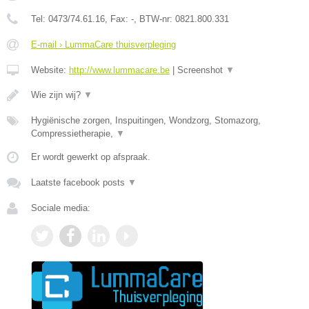
Tel:
0473/74.61.16
, Fax:
-
, BTW-nr:
0821.800.331
E-mail › LummaCare thuisverpleging
Website:
http://www.lummacare.be
|
Screenshot
▼
Wie zijn wij?
▼
Hygiënische zorgen, Inspuitingen, Wondzorg, Stomazorg,
Compressietherapie,
▼
Er wordt gewerkt op afspraak.
Laatste facebook posts
▼
Sociale media: