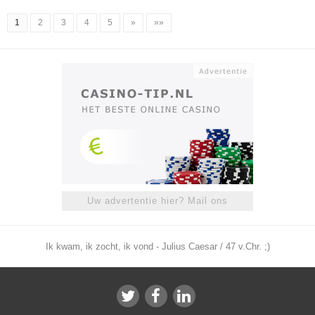
1
2
3
4
5
»
»»
Uw advertentie hier? Mail ons
Ik kwam, ik zocht, ik vond - Julius Caesar / 47 v.Chr. ;)