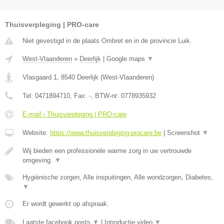
Thuisverpleging | PRO-care
Niet gevestigd in de plaats Ombret en in de provincie Luik.
West-Vlaanderen
»
Deerlijk
|
Google maps
▼
Vlasgaard 1
,
8540
Deerlijk
(
West-Vlaanderen
)
Tel:
0471894710
, Fax:
-
, BTW-nr:
0778935932
E-mail › Thuisverpleging | PRO-care
Website:
https://www.thuisverpleging-procare.be
|
Screenshot
▼
Wij bieden een professionele warme zorg in uw vertrouwde
omgeving.
▼
Hygiënische zorgen, Alle inspuitingen, Alle wondzorgen, Diabetes,
▼
Er wordt gewerkt op afspraak.
Laatste facebook posts
▼
|
Introductie video
▼