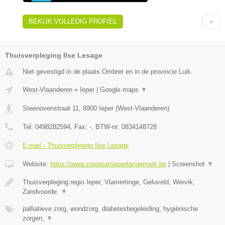
BEKIJK VOLLEDIG PROFIEL
Thuisverpleging Ilse Lesage
Niet gevestigd in de plaats Ombret en in de provincie Luik.
West-Vlaanderen
»
Ieper
|
Google maps
▼
Steenovenstraat 11
,
8900
Ieper
(
West-Vlaanderen
)
Tel:
0498282594
, Fax:
-
, BTW-nr:
0834148728
E-mail › Thuisverpleging Ilse Lesage
Website:
https://www.zorgteamieperlangemark.be
|
Screenshot
▼
Thuisverpleging regio Ieper, Vlamertinge, Geluveld, Wervik,
Zandvoorde.
▼
palliatieve zorg, wondzorg, diabetesbegeleiding, hygiënische
zorgen,
▼