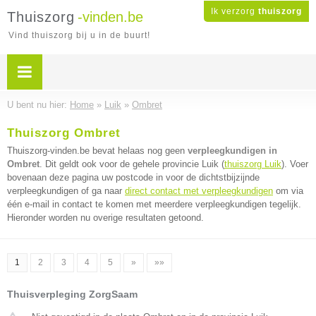
Ik verzorg
thuiszorg
Thuiszorg
-vinden.be
Vind thuiszorg bij u in de buurt!
U bent nu hier:
Home
»
Luik
»
Ombret
Thuiszorg Ombret
Thuiszorg-vinden.be bevat helaas nog geen
verpleegkundigen in
Ombret
. Dit geldt ook voor de gehele provincie Luik (
thuiszorg Luik
). Voer
bovenaan deze pagina uw postcode in voor de dichtstbijzijnde
verpleegkundigen of ga naar
direct contact met verpleegkundigen
om via
één e-mail in contact te komen met meerdere verpleegkundigen tegelijk.
Hieronder worden nu overige resultaten getoond.
1
2
3
4
5
»
»»
Thuisverpleging ZorgSaam