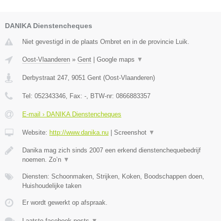
DANIKA Dienstencheques
Niet gevestigd in de plaats Ombret en in de provincie Luik.
Oost-Vlaanderen
»
Gent
|
Google maps
▼
Derbystraat 247
,
9051
Gent
(
Oost-Vlaanderen
)
Tel:
052343346
, Fax:
-
, BTW-nr:
0866883357
E-mail › DANIKA Dienstencheques
Website:
http://www.danika.nu
|
Screenshot
▼
Danika mag zich sinds 2007 een erkend dienstenchequebedrijf
noemen. Zo’n
▼
Diensten: Schoonmaken, Strijken, Koken, Boodschappen doen,
Huishoudelijke taken
Er wordt gewerkt op afspraak.
Laatste facebook posts
▼