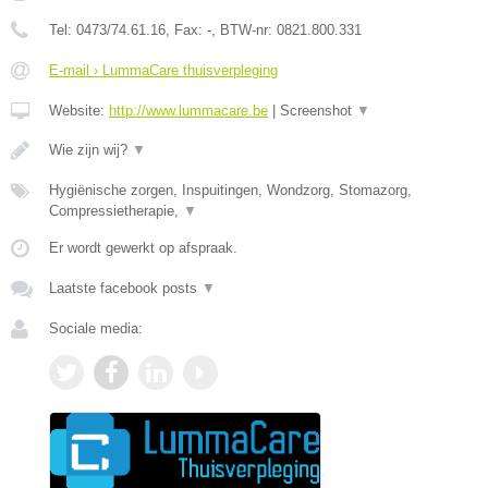
Tel:
0473/74.61.16
, Fax:
-
, BTW-nr:
0821.800.331
E-mail › LummaCare thuisverpleging
Website:
http://www.lummacare.be
|
Screenshot
▼
Wie zijn wij?
▼
Hygiënische zorgen, Inspuitingen, Wondzorg, Stomazorg,
Compressietherapie,
▼
Er wordt gewerkt op afspraak.
Laatste facebook posts
▼
Sociale media: