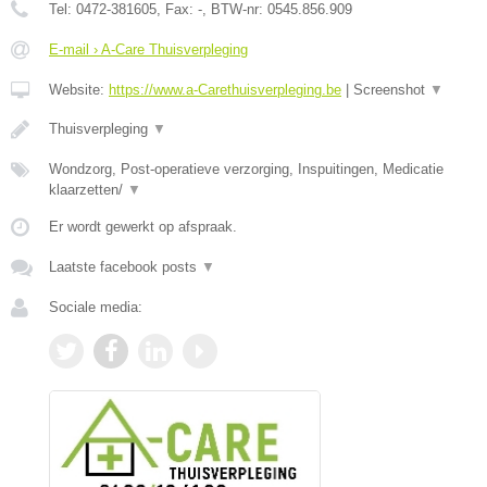
Tel:
0472-381605
, Fax:
-
, BTW-nr:
0545.856.909
E-mail › A-Care Thuisverpleging
Website:
https://www.a-Carethuisverpleging.be
|
Screenshot
▼
Thuisverpleging
▼
Wondzorg, Post-operatieve verzorging, Inspuitingen, Medicatie
klaarzetten/
▼
Er wordt gewerkt op afspraak.
Laatste facebook posts
▼
Sociale media: