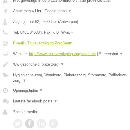
Niet gevestigd in de plaats Ombret en in de provincie Luik.
Antwerpen
»
Lier
|
Google maps
▼
Zagerijstraat 62
,
2500
Lier
(
Antwerpen
)
Tel:
0485/045304
, Fax:
-
, BTW-nr:
-
E-mail › Thuisverpleging ZorgSaam
Website:
http://www.thuisverpleging-zorgsaam.be
|
Screenshot
▼
‘Uw gezondheid, onze zorg’
▼
Hygiënische zorg, Wondzorg, Diabeteszorg, Stomazorg, Palliatieve
zorg,
▼
Openingstijden
▼
Laatste facebook posts
▼
Sociale media: