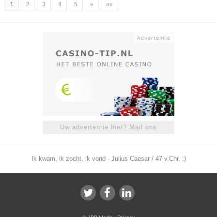
1
2
3
4
5
»
»»
Uw advertentie hier? Mail ons
Ik kwam, ik zocht, ik vond - Julius Caesar / 47 v.Chr. ;)