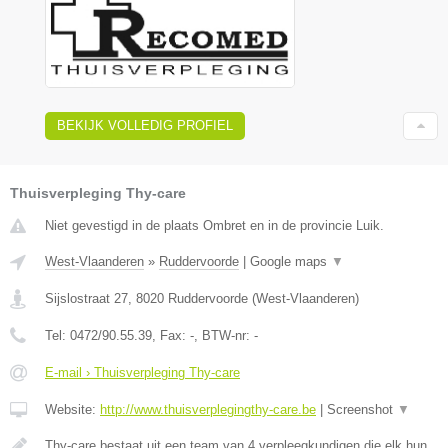
BEKIJK VOLLEDIG PROFIEL
Thuisverpleging Thy-care
Niet gevestigd in de plaats Ombret en in de provincie Luik.
West-Vlaanderen
»
Ruddervoorde
|
Google maps
▼
Sijslostraat 27
,
8020
Ruddervoorde
(
West-Vlaanderen
)
Tel:
0472/90.55.39
, Fax:
-
, BTW-nr:
-
E-mail › Thuisverpleging Thy-care
Website:
http://www.thuisverplegingthy-care.be
|
Screenshot
▼
Thy-care bestaat uit een team van 4 verpleegkundigen die elk hun