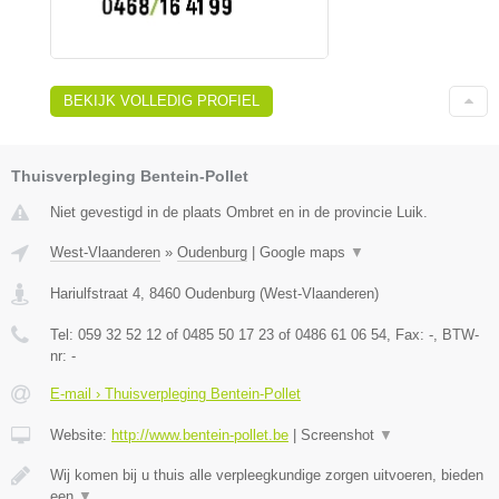
BEKIJK VOLLEDIG PROFIEL
Thuisverpleging Bentein-Pollet
Niet gevestigd in de plaats Ombret en in de provincie Luik.
West-Vlaanderen
»
Oudenburg
|
Google maps
▼
Hariulfstraat 4
,
8460
Oudenburg
(
West-Vlaanderen
)
Tel:
059 32 52 12 of 0485 50 17 23 of 0486 61 06 54
, Fax:
-
, BTW-
nr:
-
E-mail › Thuisverpleging Bentein-Pollet
Website:
http://www.bentein-pollet.be
|
Screenshot
▼
Wij komen bij u thuis alle verpleegkundige zorgen uitvoeren, bieden
een
▼