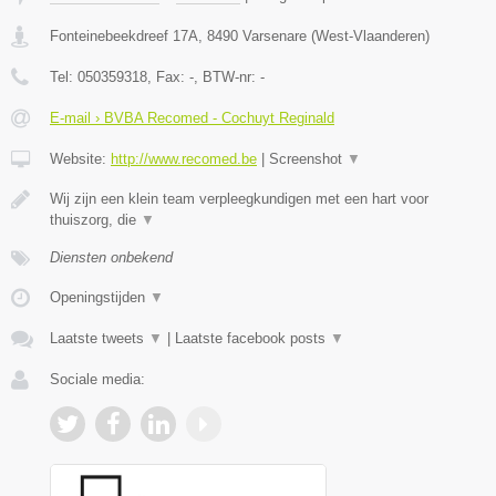
Fonteinebeekdreef 17A
,
8490
Varsenare
(
West-Vlaanderen
)
Tel:
050359318
, Fax:
-
, BTW-nr:
-
E-mail › BVBA Recomed - Cochuyt Reginald
Website:
http://www.recomed.be
|
Screenshot
▼
Wij zijn een klein team verpleegkundigen met een hart voor
thuiszorg, die
▼
Diensten onbekend
Openingstijden
▼
Laatste tweets
▼
|
Laatste facebook posts
▼
Sociale media: