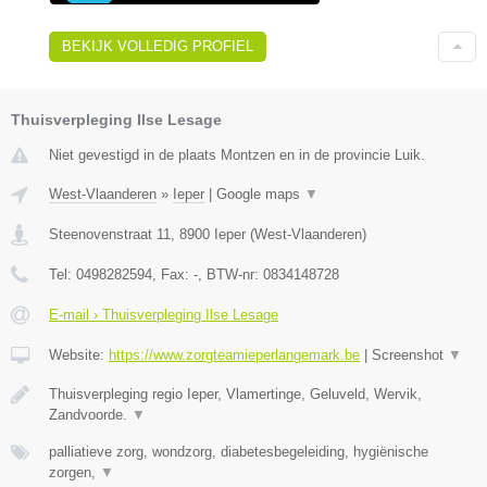
BEKIJK VOLLEDIG PROFIEL
Thuisverpleging Ilse Lesage
Niet gevestigd in de plaats Montzen en in de provincie Luik.
West-Vlaanderen
»
Ieper
|
Google maps
▼
Steenovenstraat 11
,
8900
Ieper
(
West-Vlaanderen
)
Tel:
0498282594
, Fax:
-
, BTW-nr:
0834148728
E-mail › Thuisverpleging Ilse Lesage
Website:
https://www.zorgteamieperlangemark.be
|
Screenshot
▼
Thuisverpleging regio Ieper, Vlamertinge, Geluveld, Wervik,
Zandvoorde.
▼
palliatieve zorg, wondzorg, diabetesbegeleiding, hygiënische
zorgen,
▼