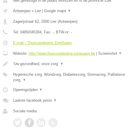
Niet gevestigd in de plaats Montzen en in de provincie Luik.
Antwerpen
»
Lier
|
Google maps
▼
Zagerijstraat 62
,
2500
Lier
(
Antwerpen
)
Tel:
0485/045304
, Fax:
-
, BTW-nr:
-
E-mail › Thuisverpleging ZorgSaam
Website:
http://www.thuisverpleging-zorgsaam.be
|
Screenshot
▼
‘Uw gezondheid, onze zorg’
▼
Hygiënische zorg, Wondzorg, Diabeteszorg, Stomazorg, Palliatieve
zorg,
▼
Openingstijden
▼
Laatste facebook posts
▼
Sociale media: