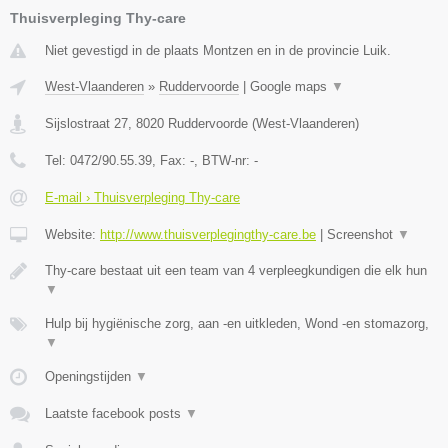
Thuisverpleging Thy-care
Niet gevestigd in de plaats Montzen en in de provincie Luik.
West-Vlaanderen
»
Ruddervoorde
|
Google maps
▼
Sijslostraat 27
,
8020
Ruddervoorde
(
West-Vlaanderen
)
Tel:
0472/90.55.39
, Fax:
-
, BTW-nr:
-
E-mail › Thuisverpleging Thy-care
Website:
http://www.thuisverplegingthy-care.be
|
Screenshot
▼
Thy-care bestaat uit een team van 4 verpleegkundigen die elk hun
▼
Hulp bij hygiënische zorg, aan -en uitkleden, Wond -en stomazorg,
▼
Openingstijden
▼
Laatste facebook posts
▼