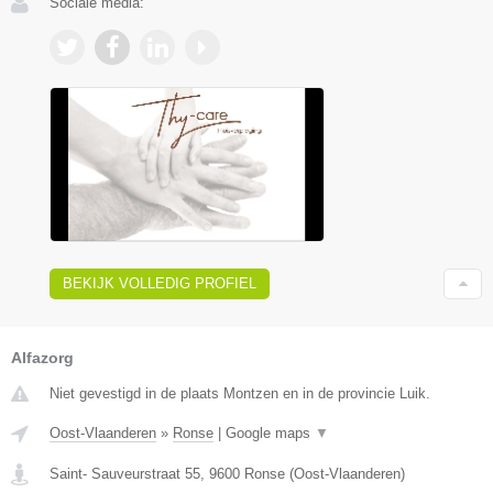
Sociale media:
BEKIJK VOLLEDIG PROFIEL
Alfazorg
Niet gevestigd in de plaats Montzen en in de provincie Luik.
Oost-Vlaanderen
»
Ronse
|
Google maps
▼
Saint- Sauveurstraat 55
,
9600
Ronse
(
Oost-Vlaanderen
)