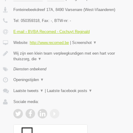
Fonteinebeekdreef 17A
,
8490
Varsenare
(
West-Vlaanderen
)
Tel:
050359318
, Fax:
-
, BTW-nr:
-
E-mail › BVBA Recomed - Cochuyt Reginald
Website:
http://www.recomed.be
|
Screenshot
▼
Wij zijn een klein team verpleegkundigen met een hart voor
thuiszorg, die
▼
Diensten onbekend
Openingstijden
▼
Laatste tweets
▼
|
Laatste facebook posts
▼
Sociale media: