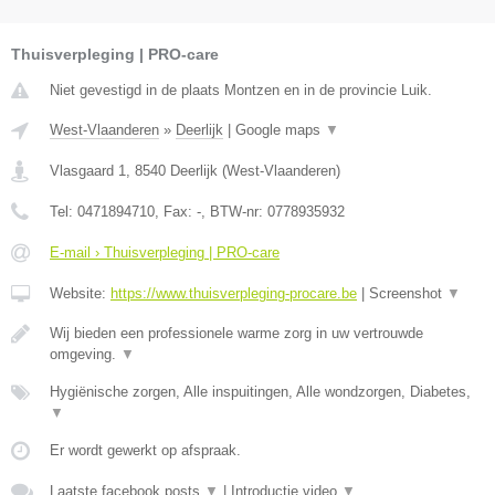
Thuisverpleging | PRO-care
Niet gevestigd in de plaats Montzen en in de provincie Luik.
West-Vlaanderen
»
Deerlijk
|
Google maps
▼
Vlasgaard 1
,
8540
Deerlijk
(
West-Vlaanderen
)
Tel:
0471894710
, Fax:
-
, BTW-nr:
0778935932
E-mail › Thuisverpleging | PRO-care
Website:
https://www.thuisverpleging-procare.be
|
Screenshot
▼
Wij bieden een professionele warme zorg in uw vertrouwde
omgeving.
▼
Hygiënische zorgen, Alle inspuitingen, Alle wondzorgen, Diabetes,
▼
Er wordt gewerkt op afspraak.
Laatste facebook posts
▼
|
Introductie video
▼