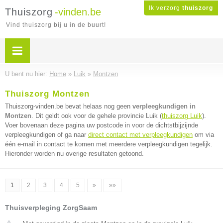
Ik verzorg
thuiszorg
Thuiszorg
-vinden.be
Vind thuiszorg bij u in de buurt!
U bent nu hier:
Home
»
Luik
»
Montzen
Thuiszorg Montzen
Thuiszorg-vinden.be bevat helaas nog geen
verpleegkundigen in
Montzen
. Dit geldt ook voor de gehele provincie Luik (
thuiszorg Luik
).
Voer bovenaan deze pagina uw postcode in voor de dichtstbijzijnde
verpleegkundigen of ga naar
direct contact met verpleegkundigen
om via
één e-mail in contact te komen met meerdere verpleegkundigen tegelijk.
Hieronder worden nu overige resultaten getoond.
1
2
3
4
5
»
»»
Thuisverpleging ZorgSaam