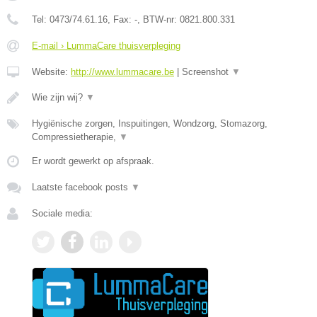
Tel:
0473/74.61.16
, Fax:
-
, BTW-nr:
0821.800.331
E-mail › LummaCare thuisverpleging
Website:
http://www.lummacare.be
|
Screenshot
▼
Wie zijn wij?
▼
Hygiënische zorgen, Inspuitingen, Wondzorg, Stomazorg,
Compressietherapie,
▼
Er wordt gewerkt op afspraak.
Laatste facebook posts
▼
Sociale media: