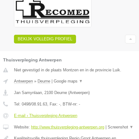
BEKIJK VOLLEDIG PROFIEL
Thuisverpleging Antwerpen
Niet gevestigd in de plaats Montzen en in de provincie Luik.
Antwerpen
»
Deurne
|
Google maps
▼
Jan Samynlaan
,
2100
Deurne
(
Antwerpen
)
Tel:
0498/08.91.63
, Fax:
-
, BTW-nr:
-
E-mail › Thuisverpleging Antwerpen
Website:
http://www.thuisverpleging-antwerpen.org
|
Screenshot
▼
Kwaliteitsvolle thuisverpleging Regio Groot Antwerpen en