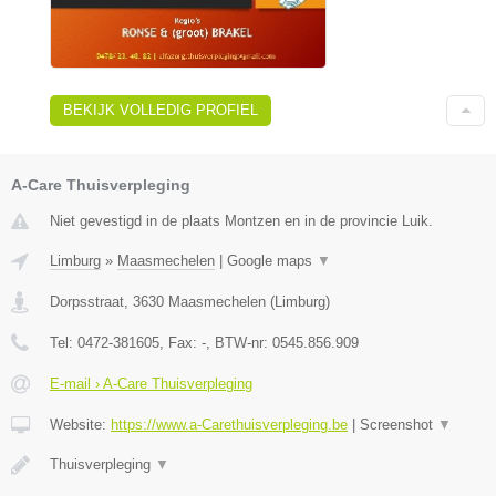
BEKIJK VOLLEDIG PROFIEL
A-Care Thuisverpleging
Niet gevestigd in de plaats Montzen en in de provincie Luik.
Limburg
»
Maasmechelen
|
Google maps
▼
Dorpsstraat
,
3630
Maasmechelen
(
Limburg
)
Tel:
0472-381605
, Fax:
-
, BTW-nr:
0545.856.909
E-mail › A-Care Thuisverpleging
Website:
https://www.a-Carethuisverpleging.be
|
Screenshot
▼
Thuisverpleging
▼