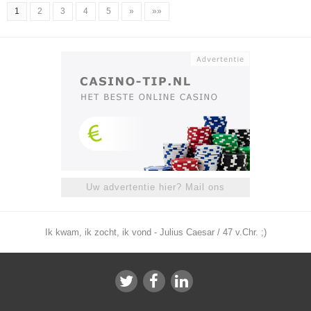
1
2
3
4
5
»
»»
Uw advertentie hier? Mail ons
Ik kwam, ik zocht, ik vond - Julius Caesar / 47 v.Chr. ;)