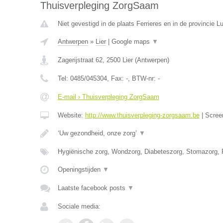
Thuisverpleging ZorgSaam
Niet gevestigd in de plaats Ferrieres en in de provincie Lu
Antwerpen
»
Lier
|
Google maps
▼
Zagerijstraat 62
,
2500
Lier
(
Antwerpen
)
Tel:
0485/045304
, Fax:
-
, BTW-nr:
-
E-mail › Thuisverpleging ZorgSaam
Website:
http://www.thuisverpleging-zorgsaam.be
|
Scree
‘Uw gezondheid, onze zorg’
▼
Hygiënische zorg, Wondzorg, Diabeteszorg, Stomazorg, P
Openingstijden
▼
Laatste facebook posts
▼
Sociale media: