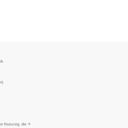
ik.
n
)
or thuiszorg, die
▼