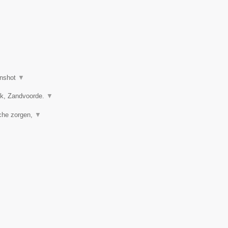
nshot
▼
vik, Zandvoorde.
▼
sche zorgen,
▼