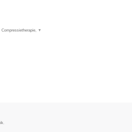
, Compressietherapie,
▼
ik.