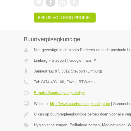
BEKIJK VOLLEDIG PROFIEL
Buurtverpleegkundige
Niet gevestigd in de plaats Ferrieres en in de provincie Lu
Limburg
»
Stevoort
|
Google maps
▼
Jannestraat 97
,
3512
Stevoort
(
Limburg
)
Tel:
0474 406 100
, Fax:
-
, BTW-nr:
-
E-mail › Buurtverpleegkundige
Website:
http://www.buurtverpleegkundige.be
|
Screensh
U kan op buurtverpleegkundige beroep doen voor alle ve
Hygiënische zorgen, Palliatieve zorgen, Medicatieplan, 