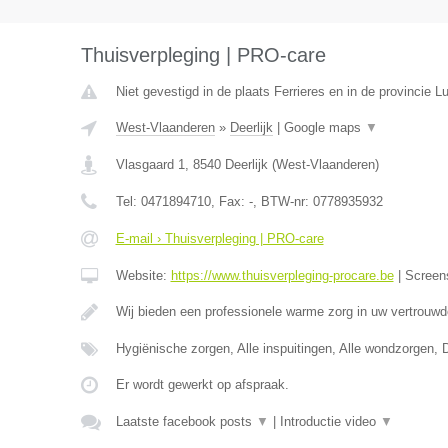
Thuisverpleging | PRO-care
Niet gevestigd in de plaats Ferrieres en in de provincie Lu
West-Vlaanderen
»
Deerlijk
|
Google maps
▼
Vlasgaard 1
,
8540
Deerlijk
(
West-Vlaanderen
)
Tel:
0471894710
, Fax:
-
, BTW-nr:
0778935932
E-mail › Thuisverpleging | PRO-care
Website:
https://www.thuisverpleging-procare.be
|
Screen
Wij bieden een professionele warme zorg in uw vertrouw
Hygiënische zorgen, Alle inspuitingen, Alle wondzorgen, 
Er wordt gewerkt op afspraak.
Laatste facebook posts
▼
|
Introductie video
▼