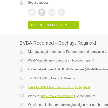
Sociale media:
BEKIJK VOLLEDIG PROFIEL
BVBA Recomed - Cochuyt Reginald
Niet gevestigd in de plaats Ferrieres en in de provincie Lu
West-Vlaanderen
»
Varsenare
|
Google maps
▼
Fonteinebeekdreef 17A
,
8490
Varsenare
(
West-Vlaandere
Tel:
050359318
, Fax:
-
, BTW-nr:
-
E-mail › BVBA Recomed - Cochuyt Reginald
Website:
http://www.recomed.be
|
Screenshot
▼
Wij zijn een klein team verpleegkundigen met een hart vo