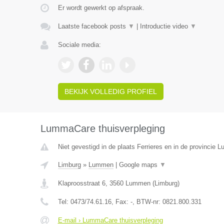
Er wordt gewerkt op afspraak.
Laatste facebook posts
▼
|
Introductie video
▼
Sociale media:
BEKIJK VOLLEDIG PROFIEL
LummaCare thuisverpleging
Niet gevestigd in de plaats Ferrieres en in de provincie Lu
Limburg
»
Lummen
|
Google maps
▼
Klaproosstraat 6
,
3560
Lummen
(
Limburg
)
Tel:
0473/74.61.16
, Fax:
-
, BTW-nr:
0821.800.331
E-mail › LummaCare thuisverpleging