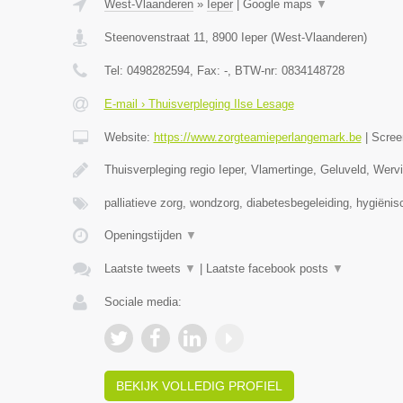
West-Vlaanderen
»
Ieper
|
Google maps
▼
Steenovenstraat 11
,
8900
Ieper
(
West-Vlaanderen
)
Tel:
0498282594
, Fax:
-
, BTW-nr:
0834148728
E-mail › Thuisverpleging Ilse Lesage
Website:
https://www.zorgteamieperlangemark.be
|
Scree
Thuisverpleging regio Ieper, Vlamertinge, Geluveld, Wer
palliatieve zorg, wondzorg, diabetesbegeleiding, hygiëni
Openingstijden
▼
Laatste tweets
▼
|
Laatste facebook posts
▼
Sociale media:
BEKIJK VOLLEDIG PROFIEL