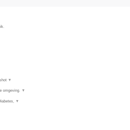
ik.
shot
▼
de omgeving.
▼
Diabetes,
▼