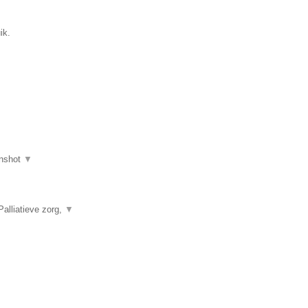
ik.
nshot
▼
alliatieve zorg,
▼