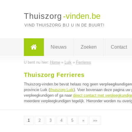
Thuiszorg
-vinden.be
VIND THUISZORG BIJ U IN DE BUURT!
Nieuws
Zoeken
Contact
U bent nu hier:
Home
»
Luik
»
Ferrieres
Thuiszorg Ferrieres
Thuiszorg-vinden.be bevat helaas nog geen
verpleegkundigen 
provincie Luik (
thuiszorg Luik
). Voer bovenaan deze pagina uw p
verpleegkundigen of ga naar
direct contact met verpleegkundig
meerdere verpleegkundigen tegelijk. Hieronder worden nu overig
1
2
3
4
5
»
»»