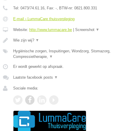
Tel:
0473/74.61.16
, Fax:
-
, BTW-nr:
0821.800.331
E-mail › LummaCare thuisverpleging
Website:
http://www.lummacare.be
|
Screenshot
▼
Wie zijn wij?
▼
Hygiënische zorgen, Inspuitingen, Wondzorg, Stomazorg,
Compressietherapie,
▼
Er wordt gewerkt op afspraak.
Laatste facebook posts
▼
Sociale media: