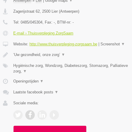
Antwerpen
»
Lier
|
Google maps
▼
Zagerijstraat 62
,
2500
Lier
(
Antwerpen
)
Tel:
0485/045304
, Fax:
-
, BTW-nr:
-
E-mail › Thuisverpleging ZorgSaam
Website:
http://www.thuisverpleging-zorgsaam.be
|
Screenshot
▼
‘Uw gezondheid, onze zorg’
▼
Hygiënische zorg, Wondzorg, Diabeteszorg, Stomazorg, Palliatieve
zorg,
▼
Openingstijden
▼
Laatste facebook posts
▼
Sociale media: