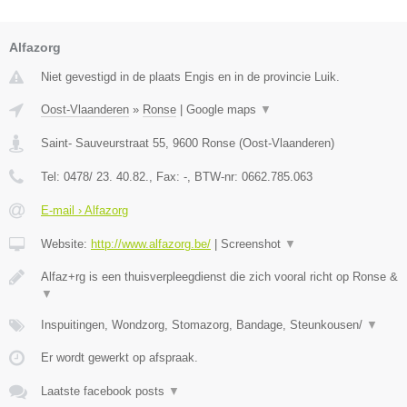
Alfazorg
Niet gevestigd in de plaats Engis en in de provincie Luik.
Oost-Vlaanderen
»
Ronse
|
Google maps
▼
Saint- Sauveurstraat 55
,
9600
Ronse
(
Oost-Vlaanderen
)
Tel:
0478/ 23. 40.82.
, Fax:
-
, BTW-nr:
0662.785.063
E-mail › Alfazorg
Website:
http://www.alfazorg.be/
|
Screenshot
▼
Alfaz+rg is een thuisverpleegdienst die zich vooral richt op Ronse &
▼
Inspuitingen, Wondzorg, Stomazorg, Bandage, Steunkousen/
▼
Er wordt gewerkt op afspraak.
Laatste facebook posts
▼