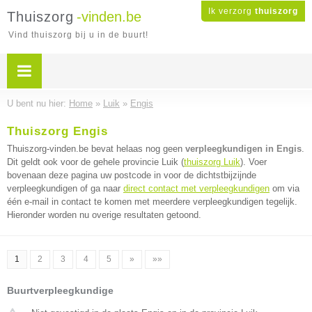
Ik verzorg
thuiszorg
Thuiszorg
-vinden.be
Vind thuiszorg bij u in de buurt!
U bent nu hier:
Home
»
Luik
»
Engis
Thuiszorg Engis
Thuiszorg-vinden.be bevat helaas nog geen
verpleegkundigen in Engis
.
Dit geldt ook voor de gehele provincie Luik (
thuiszorg Luik
). Voer
bovenaan deze pagina uw postcode in voor de dichtstbijzijnde
verpleegkundigen of ga naar
direct contact met verpleegkundigen
om via
één e-mail in contact te komen met meerdere verpleegkundigen tegelijk.
Hieronder worden nu overige resultaten getoond.
1
2
3
4
5
»
»»
Buurtverpleegkundige