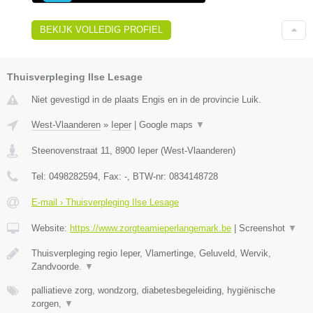
BEKIJK VOLLEDIG PROFIEL
Thuisverpleging Ilse Lesage
Niet gevestigd in de plaats Engis en in de provincie Luik.
West-Vlaanderen
»
Ieper
|
Google maps
▼
Steenovenstraat 11
,
8900
Ieper
(
West-Vlaanderen
)
Tel:
0498282594
, Fax:
-
, BTW-nr:
0834148728
E-mail › Thuisverpleging Ilse Lesage
Website:
https://www.zorgteamieperlangemark.be
|
Screenshot
▼
Thuisverpleging regio Ieper, Vlamertinge, Geluveld, Wervik,
Zandvoorde.
▼
palliatieve zorg, wondzorg, diabetesbegeleiding, hygiënische
zorgen,
▼