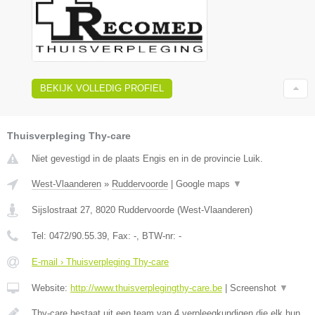
BEKIJK VOLLEDIG PROFIEL
Thuisverpleging Thy-care
Niet gevestigd in de plaats Engis en in de provincie Luik.
West-Vlaanderen
»
Ruddervoorde
|
Google maps
▼
Sijslostraat 27
,
8020
Ruddervoorde
(
West-Vlaanderen
)
Tel:
0472/90.55.39
, Fax:
-
, BTW-nr:
-
E-mail › Thuisverpleging Thy-care
Website:
http://www.thuisverplegingthy-care.be
|
Screenshot
▼
Thy-care bestaat uit een team van 4 verpleegkundigen die elk hun