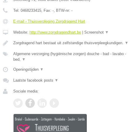
Tel:
0468233415
, Fax:
-
, BTW-nr:
-
E-mail › Thuisverpleging Zorgdragend Hart
Website:
http://www.zorgdragendhart.be
|
Screenshot
▼
Zorgdragend hart bestaat uit zelfstandige thuisverpleegkundigen.
▼
Algemene verzorging (hygiënische zorgen) douche - bad - lavabo -
bed,
▼
Openingstijden
▼
Laatste facebook posts
▼
Sociale media: