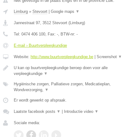
Niet gevestigd in de plaats Engis en in de provincie Luik.
Limburg
»
Stevoort
|
Google maps
▼
Jannestraat 97
,
3512
Stevoort
(
Limburg
)
Tel:
0474 406 100
, Fax:
-
, BTW-nr:
-
E-mail › Buurtverpleegkundige
Website:
http://www.buurtverpleegkundige.be
|
Screenshot
▼
U kan op buurtverpleegkundige beroep doen voor alle
verpleegkundige
▼
Hygiënische zorgen, Palliatieve zorgen, Medicatieplan,
Wondverzorging,
▼
Er wordt gewerkt op afspraak.
Laatste facebook posts
▼
|
Introductie video
▼
Sociale media: