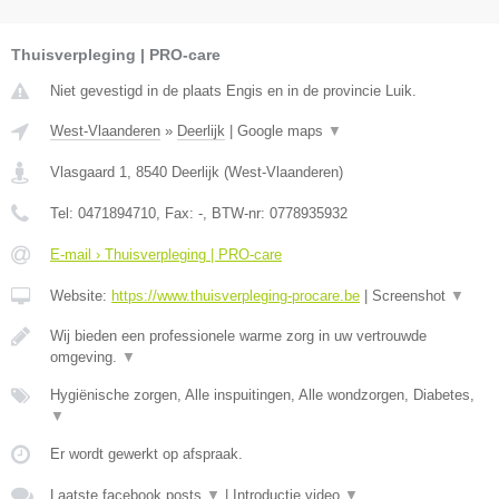
Thuisverpleging | PRO-care
Niet gevestigd in de plaats Engis en in de provincie Luik.
West-Vlaanderen
»
Deerlijk
|
Google maps
▼
Vlasgaard 1
,
8540
Deerlijk
(
West-Vlaanderen
)
Tel:
0471894710
, Fax:
-
, BTW-nr:
0778935932
E-mail › Thuisverpleging | PRO-care
Website:
https://www.thuisverpleging-procare.be
|
Screenshot
▼
Wij bieden een professionele warme zorg in uw vertrouwde
omgeving.
▼
Hygiënische zorgen, Alle inspuitingen, Alle wondzorgen, Diabetes,
▼
Er wordt gewerkt op afspraak.
Laatste facebook posts
▼
|
Introductie video
▼