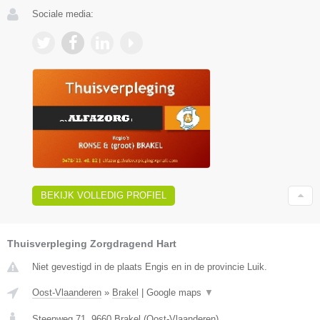
Sociale media:
BEKIJK VOLLEDIG PROFIEL
Thuisverpleging Zorgdragend Hart
Niet gevestigd in de plaats Engis en in de provincie Luik.
Oost-Vlaanderen
»
Brakel
|
Google maps
▼
Steenweg 71
,
9660
Brakel
(
Oost-Vlaanderen
)