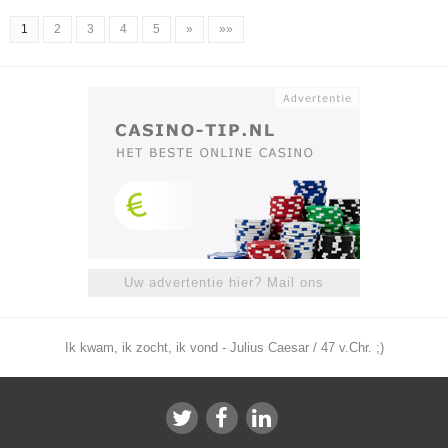
1
2
3
4
5
»
»»
Uw advertentie hier? Mail ons
Ik kwam, ik zocht, ik vond - Julius Caesar / 47 v.Chr. ;)