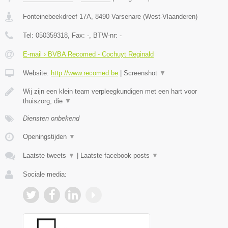
Fonteinebeekdreef 17A
,
8490
Varsenare
(
West-Vlaanderen
)
Tel:
050359318
, Fax:
-
, BTW-nr:
-
E-mail › BVBA Recomed - Cochuyt Reginald
Website:
http://www.recomed.be
|
Screenshot
▼
Wij zijn een klein team verpleegkundigen met een hart voor
thuiszorg, die
▼
Diensten onbekend
Openingstijden
▼
Laatste tweets
▼
|
Laatste facebook posts
▼
Sociale media: