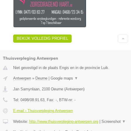
BEKIJK VOLLEDIG PROFIEL
Thuisverpleging Antwerpen
Niet gevestigd in de plaats Engis en in de provincie Luik.
Antwerpen
»
Deurne
|
Google maps
▼
Jan Samynlaan
,
2100
Deurne
(
Antwerpen
)
Tel:
0498/08.91.63
, Fax:
-
, BTW-nr:
-
E-mail › Thuisverpleging Antwerpen
Website:
http://www.thuisverpleging-antwerpen.org
|
Screenshot
▼