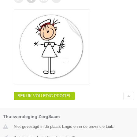
BEKIJK VOLLEDIG PROFIEL
Thuisverpleging ZorgSaam
Niet gevestigd in de plaats Engis en in de provincie Luik.