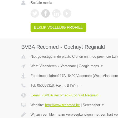
Sociale media:
BEKIJK VOLLEDIG PROFIEL
BVBA Recomed - Cochuyt Reginald
Niet gevestigd in de plaats Crehen en in de provincie Luik
West-Vlaanderen
»
Varsenare
|
Google maps
▼
Fonteinebeekdreef 17A
,
8490
Varsenare
(
West-Vlaandere
Tel:
050359318
, Fax:
-
, BTW-nr:
-
E-mail › BVBA Recomed - Cochuyt Reginald
Website:
http://www.recomed.be
|
Screenshot
▼
Wij zijn een klein team verpleegkundigen met een hart vo