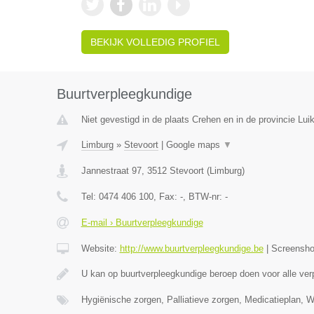
BEKIJK VOLLEDIG PROFIEL
Buurtverpleegkundige
Niet gevestigd in de plaats Crehen en in de provincie Luik
Limburg
»
Stevoort
|
Google maps
▼
Jannestraat 97
,
3512
Stevoort
(
Limburg
)
Tel:
0474 406 100
, Fax:
-
, BTW-nr:
-
E-mail › Buurtverpleegkundige
Website:
http://www.buurtverpleegkundige.be
|
Screensh
U kan op buurtverpleegkundige beroep doen voor alle ve
Hygiënische zorgen, Palliatieve zorgen, Medicatieplan, 