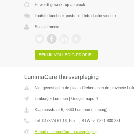
Er wordt gewerkt op afspraak.
Laatste facebook posts
▼
|
Introductie video
▼
Sociale media:
BEKIJK VOLLEDIG PROFIEL
LummaCare thuisverpleging
Niet gevestigd in de plaats Crehen en in de provincie Luik
Limburg
»
Lummen
|
Google maps
▼
Klaproosstraat 6
,
3560
Lummen
(
Limburg
)
Tel:
0473/74.61.16
, Fax:
-
, BTW-nr:
0821.800.331
E-mail › LummaCare thuisverpleging