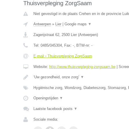
Thuisverpleging ZorgSaam
Niet gevestigd in de plaats Crehen en in de provincie Luik
Antwerpen
»
Lier
|
Google maps
▼
Zagerijstraat 62
,
2500
Lier
(
Antwerpen
)
Tel:
0485/045304
, Fax:
-
, BTW-nr:
-
E-mail › Thuisverpleging ZorgSaam
Website:
http://www.thuisverpleging-zorgsaam.be
|
Scree
‘Uw gezondheid, onze zorg’
▼
Hygiënische zorg, Wondzorg, Diabeteszorg, Stomazorg, P
Openingstijden
▼
Laatste facebook posts
▼
Sociale media: