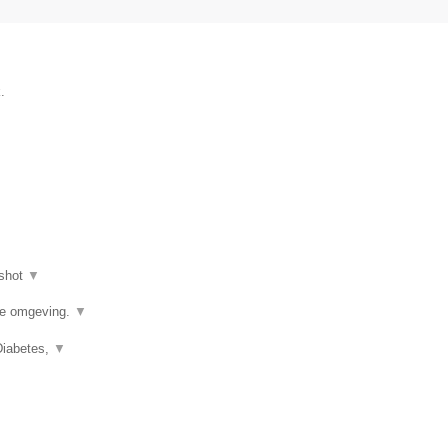
.
shot
▼
de omgeving.
▼
Diabetes,
▼