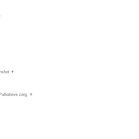
.
nshot
▼
alliatieve zorg,
▼