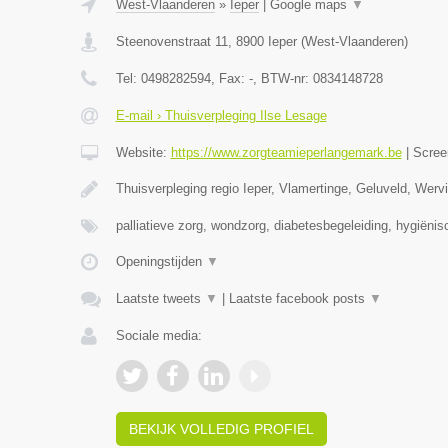
West-Vlaanderen
»
Ieper
|
Google maps
▼
Steenovenstraat 11
,
8900
Ieper
(
West-Vlaanderen
)
Tel:
0498282594
, Fax:
-
, BTW-nr:
0834148728
E-mail › Thuisverpleging Ilse Lesage
Website:
https://www.zorgteamieperlangemark.be
|
Scree
Thuisverpleging regio Ieper, Vlamertinge, Geluveld, Wer
palliatieve zorg, wondzorg, diabetesbegeleiding, hygiëni
Openingstijden
▼
Laatste tweets
▼
|
Laatste facebook posts
▼
Sociale media:
BEKIJK VOLLEDIG PROFIEL