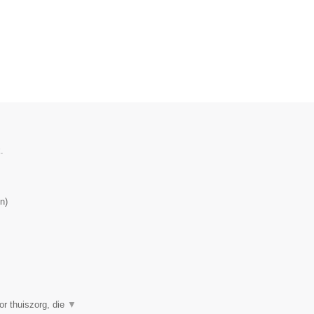
.
n
)
or thuiszorg, die
▼