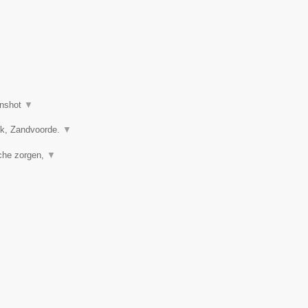
nshot
▼
vik, Zandvoorde.
▼
sche zorgen,
▼