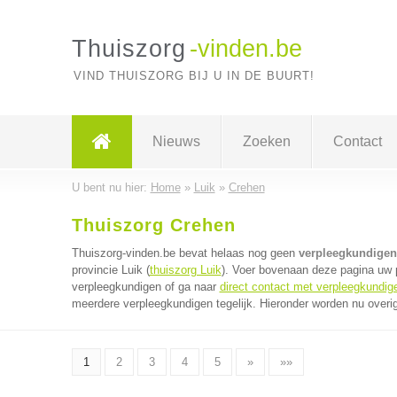
Thuiszorg
-vinden.be
VIND THUISZORG BIJ U IN DE BUURT!
Nieuws
Zoeken
Contact
U bent nu hier:
Home
»
Luik
»
Crehen
Thuiszorg Crehen
Thuiszorg-vinden.be bevat helaas nog geen
verpleegkundigen
provincie Luik (
thuiszorg Luik
). Voer bovenaan deze pagina uw p
verpleegkundigen of ga naar
direct contact met verpleegkundig
meerdere verpleegkundigen tegelijk. Hieronder worden nu overig
1
2
3
4
5
»
»»