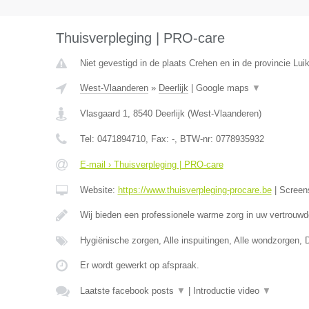
Thuisverpleging | PRO-care
Niet gevestigd in de plaats Crehen en in de provincie Luik
West-Vlaanderen
»
Deerlijk
|
Google maps
▼
Vlasgaard 1
,
8540
Deerlijk
(
West-Vlaanderen
)
Tel:
0471894710
, Fax:
-
, BTW-nr:
0778935932
E-mail › Thuisverpleging | PRO-care
Website:
https://www.thuisverpleging-procare.be
|
Screen
Wij bieden een professionele warme zorg in uw vertrouw
Hygiënische zorgen, Alle inspuitingen, Alle wondzorgen, 
Er wordt gewerkt op afspraak.
Laatste facebook posts
▼
|
Introductie video
▼