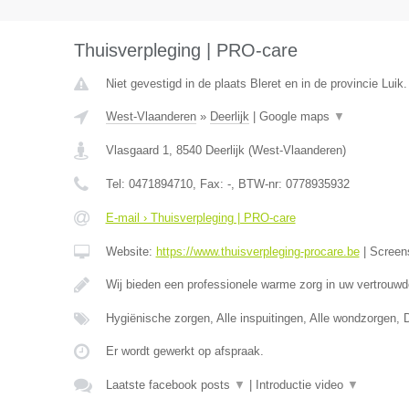
Thuisverpleging | PRO-care
Niet gevestigd in de plaats Bleret en in de provincie Luik.
West-Vlaanderen
»
Deerlijk
|
Google maps
▼
Vlasgaard 1
,
8540
Deerlijk
(
West-Vlaanderen
)
Tel:
0471894710
, Fax:
-
, BTW-nr:
0778935932
E-mail › Thuisverpleging | PRO-care
Website:
https://www.thuisverpleging-procare.be
|
Screen
Wij bieden een professionele warme zorg in uw vertrouw
Hygiënische zorgen, Alle inspuitingen, Alle wondzorgen, 
Er wordt gewerkt op afspraak.
Laatste facebook posts
▼
|
Introductie video
▼