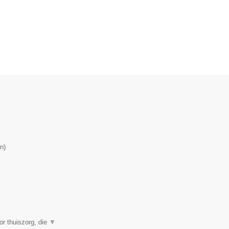
n
)
or thuiszorg, die
▼