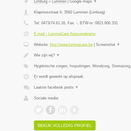
Limburg
»
Lummen
|
Google maps
▼
Klaproosstraat 6
,
3560
Lummen
(
Limburg
)
Tel:
0473/74.61.16
, Fax:
-
, BTW-nr:
0821.800.331
E-mail › LummaCare thuisverpleging
Website:
http://www.lummacare.be
|
Screenshot
▼
Wie zijn wij?
▼
Hygiënische zorgen, Inspuitingen, Wondzorg, Stomazorg
Er wordt gewerkt op afspraak.
Laatste facebook posts
▼
Sociale media:
BEKIJK VOLLEDIG PROFIEL