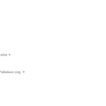
nshot
▼
alliatieve zorg,
▼