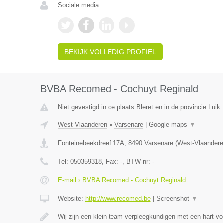
Sociale media:
BEKIJK VOLLEDIG PROFIEL
BVBA Recomed - Cochuyt Reginald
Niet gevestigd in de plaats Bleret en in de provincie Luik.
West-Vlaanderen
»
Varsenare
|
Google maps
▼
Fonteinebeekdreef 17A
,
8490
Varsenare
(
West-Vlaandere
Tel:
050359318
, Fax:
-
, BTW-nr:
-
E-mail › BVBA Recomed - Cochuyt Reginald
Website:
http://www.recomed.be
|
Screenshot
▼
Wij zijn een klein team verpleegkundigen met een hart vo