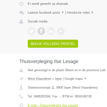
Er wordt gewerkt op afspraak.
Laatste facebook posts
▼
|
Introductie video
▼
Sociale media:
BEKIJK VOLLEDIG PROFIEL
Thuisverpleging Ilse Lesage
Niet gevestigd in de plaats Bleret en in de provincie Luik.
West-Vlaanderen
»
Ieper
|
Google maps
▼
Steenovenstraat 11
,
8900
Ieper
(
West-Vlaanderen
)
Tel:
0498282594
, Fax:
-
, BTW-nr:
0834148728
E-mail › Thuisverpleging Ilse Lesage