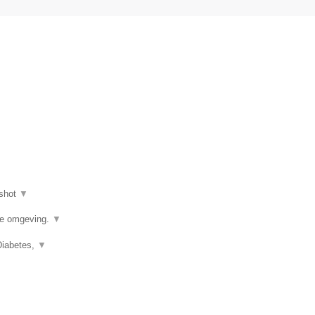
shot
▼
de omgeving.
▼
Diabetes,
▼