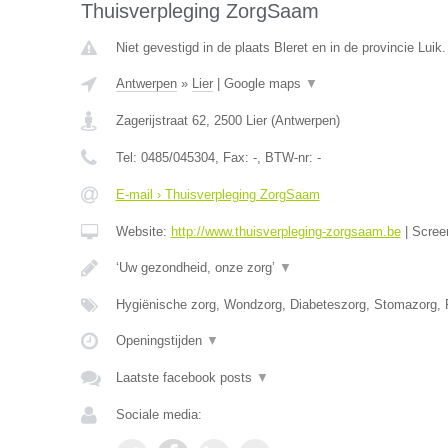
Thuisverpleging ZorgSaam
Niet gevestigd in de plaats Bleret en in de provincie Luik.
Antwerpen
»
Lier
|
Google maps
▼
Zagerijstraat 62
,
2500
Lier
(
Antwerpen
)
Tel:
0485/045304
, Fax:
-
, BTW-nr:
-
E-mail › Thuisverpleging ZorgSaam
Website:
http://www.thuisverpleging-zorgsaam.be
|
Scree
‘Uw gezondheid, onze zorg’
▼
Hygiënische zorg, Wondzorg, Diabeteszorg, Stomazorg, P
Openingstijden
▼
Laatste facebook posts
▼
Sociale media: