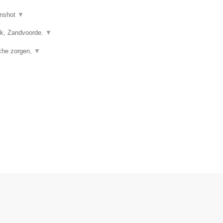
nshot
▼
vik, Zandvoorde.
▼
sche zorgen,
▼