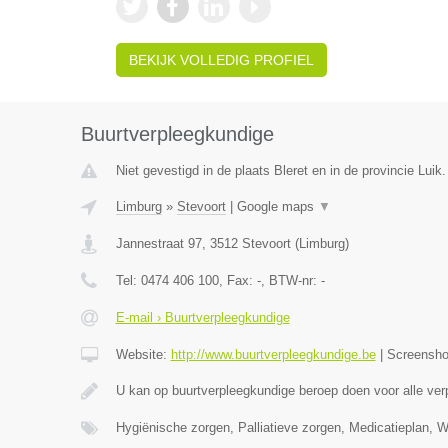
BEKIJK VOLLEDIG PROFIEL
Buurtverpleegkundige
Niet gevestigd in de plaats Bleret en in de provincie Luik.
Limburg
»
Stevoort
|
Google maps
▼
Jannestraat 97
,
3512
Stevoort
(
Limburg
)
Tel:
0474 406 100
, Fax:
-
, BTW-nr:
-
E-mail › Buurtverpleegkundige
Website:
http://www.buurtverpleegkundige.be
|
Screensh
U kan op buurtverpleegkundige beroep doen voor alle ve
Hygiënische zorgen, Palliatieve zorgen, Medicatieplan, 