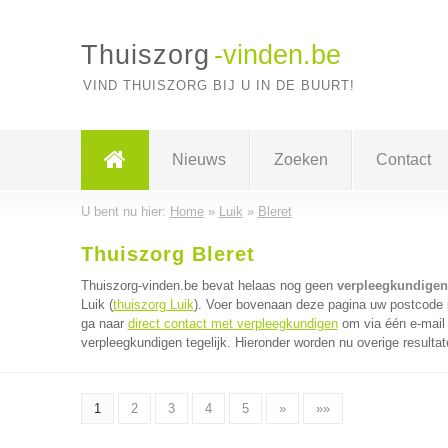
Thuiszorg
-vinden.be
VIND THUISZORG BIJ U IN DE BUURT!
Nieuws
Zoeken
Contact
U bent nu hier:
Home
»
Luik
»
Bleret
Thuiszorg Bleret
Thuiszorg-vinden.be bevat helaas nog geen
verpleegkundigen 
Luik (
thuiszorg Luik
). Voer bovenaan deze pagina uw postcode in
ga naar
direct contact met verpleegkundigen
om via één e-mail
verpleegkundigen tegelijk. Hieronder worden nu overige resulta
1
2
3
4
5
»
»»