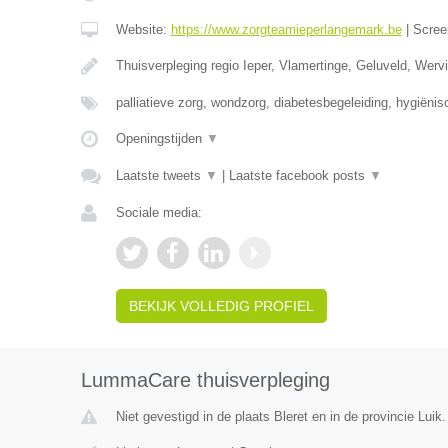
Website:
https://www.zorgteamieperlangemark.be
|
Scree
Thuisverpleging regio Ieper, Vlamertinge, Geluveld, Wer
palliatieve zorg, wondzorg, diabetesbegeleiding, hygiëni
Openingstijden
▼
Laatste tweets
▼
|
Laatste facebook posts
▼
Sociale media:
BEKIJK VOLLEDIG PROFIEL
LummaCare thuisverpleging
Niet gevestigd in de plaats Bleret en in de provincie Luik.