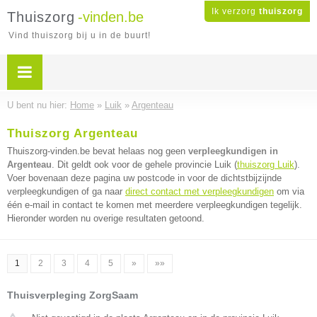
Ik verzorg
thuiszorg
Thuiszorg
-vinden.be
Vind thuiszorg bij u in de buurt!
U bent nu hier:
Home
»
Luik
»
Argenteau
Thuiszorg Argenteau
Thuiszorg-vinden.be bevat helaas nog geen
verpleegkundigen in
Argenteau
. Dit geldt ook voor de gehele provincie Luik (
thuiszorg Luik
).
Voer bovenaan deze pagina uw postcode in voor de dichtstbijzijnde
verpleegkundigen of ga naar
direct contact met verpleegkundigen
om via
één e-mail in contact te komen met meerdere verpleegkundigen tegelijk.
Hieronder worden nu overige resultaten getoond.
1
2
3
4
5
»
»»
Thuisverpleging ZorgSaam