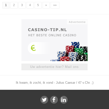
1
2
3
4
5
»
»»
Uw advertentie hier? Mail ons
Ik kwam, ik zocht, ik vond - Julius Caesar / 47 v.Chr. ;)