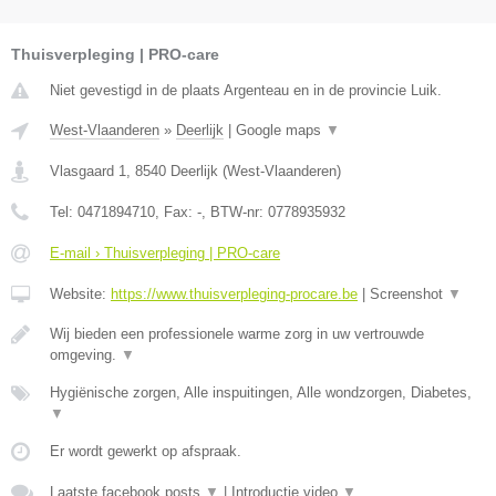
Thuisverpleging | PRO-care
Niet gevestigd in de plaats Argenteau en in de provincie Luik.
West-Vlaanderen
»
Deerlijk
|
Google maps
▼
Vlasgaard 1
,
8540
Deerlijk
(
West-Vlaanderen
)
Tel:
0471894710
, Fax:
-
, BTW-nr:
0778935932
E-mail › Thuisverpleging | PRO-care
Website:
https://www.thuisverpleging-procare.be
|
Screenshot
▼
Wij bieden een professionele warme zorg in uw vertrouwde
omgeving.
▼
Hygiënische zorgen, Alle inspuitingen, Alle wondzorgen, Diabetes,
▼
Er wordt gewerkt op afspraak.
Laatste facebook posts
▼
|
Introductie video
▼