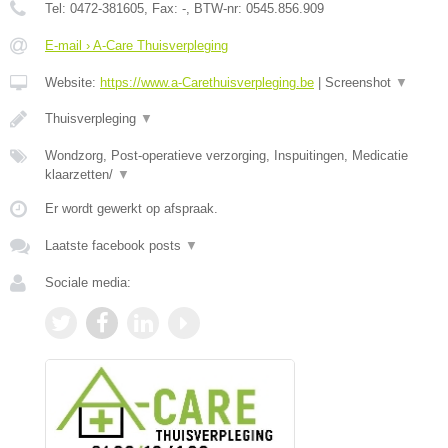
Tel:
0472-381605
, Fax:
-
, BTW-nr:
0545.856.909
E-mail › A-Care Thuisverpleging
Website:
https://www.a-Carethuisverpleging.be
|
Screenshot
▼
Thuisverpleging
▼
Wondzorg, Post-operatieve verzorging, Inspuitingen, Medicatie
klaarzetten/
▼
Er wordt gewerkt op afspraak.
Laatste facebook posts
▼
Sociale media: