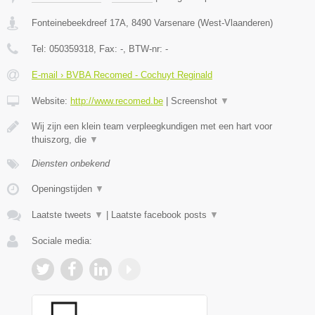
Fonteinebeekdreef 17A
,
8490
Varsenare
(
West-Vlaanderen
)
Tel:
050359318
, Fax:
-
, BTW-nr:
-
E-mail › BVBA Recomed - Cochuyt Reginald
Website:
http://www.recomed.be
|
Screenshot
▼
Wij zijn een klein team verpleegkundigen met een hart voor
thuiszorg, die
▼
Diensten onbekend
Openingstijden
▼
Laatste tweets
▼
|
Laatste facebook posts
▼
Sociale media: