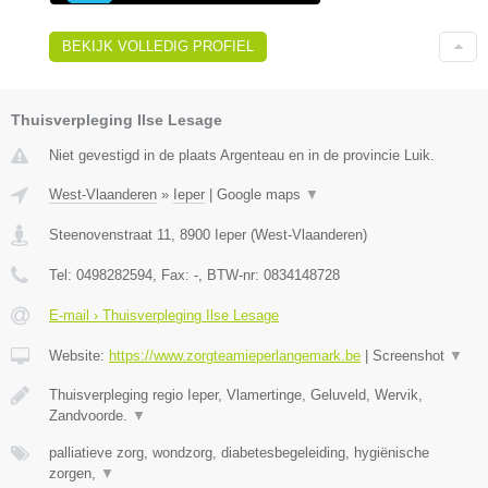
BEKIJK VOLLEDIG PROFIEL
Thuisverpleging Ilse Lesage
Niet gevestigd in de plaats Argenteau en in de provincie Luik.
West-Vlaanderen
»
Ieper
|
Google maps
▼
Steenovenstraat 11
,
8900
Ieper
(
West-Vlaanderen
)
Tel:
0498282594
, Fax:
-
, BTW-nr:
0834148728
E-mail › Thuisverpleging Ilse Lesage
Website:
https://www.zorgteamieperlangemark.be
|
Screenshot
▼
Thuisverpleging regio Ieper, Vlamertinge, Geluveld, Wervik,
Zandvoorde.
▼
palliatieve zorg, wondzorg, diabetesbegeleiding, hygiënische
zorgen,
▼