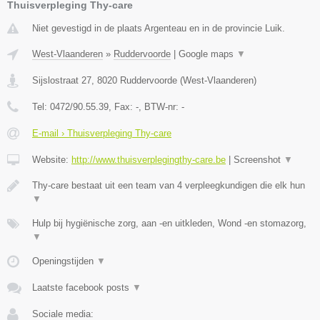
Thuisverpleging Thy-care
Niet gevestigd in de plaats Argenteau en in de provincie Luik.
West-Vlaanderen
»
Ruddervoorde
|
Google maps
▼
Sijslostraat 27
,
8020
Ruddervoorde
(
West-Vlaanderen
)
Tel:
0472/90.55.39
, Fax:
-
, BTW-nr:
-
E-mail › Thuisverpleging Thy-care
Website:
http://www.thuisverplegingthy-care.be
|
Screenshot
▼
Thy-care bestaat uit een team van 4 verpleegkundigen die elk hun
▼
Hulp bij hygiënische zorg, aan -en uitkleden, Wond -en stomazorg,
▼
Openingstijden
▼
Laatste facebook posts
▼
Sociale media: