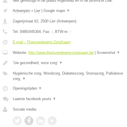
Niet gevestigd in de plaats Argenteau en in de provincie Luik.
Antwerpen
»
Lier
|
Google maps
▼
Zagerijstraat 62
,
2500
Lier
(
Antwerpen
)
Tel:
0485/045304
, Fax:
-
, BTW-nr:
-
E-mail › Thuisverpleging ZorgSaam
Website:
http://www.thuisverpleging-zorgsaam.be
|
Screenshot
▼
‘Uw gezondheid, onze zorg’
▼
Hygiënische zorg, Wondzorg, Diabeteszorg, Stomazorg, Palliatieve
zorg,
▼
Openingstijden
▼
Laatste facebook posts
▼
Sociale media: