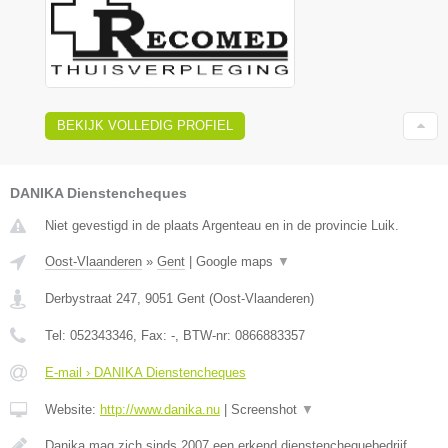
BEKIJK VOLLEDIG PROFIEL
DANIKA Dienstencheques
Niet gevestigd in de plaats Argenteau en in de provincie Luik.
Oost-Vlaanderen
»
Gent
|
Google maps
▼
Derbystraat 247
,
9051
Gent
(
Oost-Vlaanderen
)
Tel:
052343346
, Fax:
-
, BTW-nr:
0866883357
E-mail › DANIKA Dienstencheques
Website:
http://www.danika.nu
|
Screenshot
▼
Danika mag zich sinds 2007 een erkend dienstenchequebedrijf