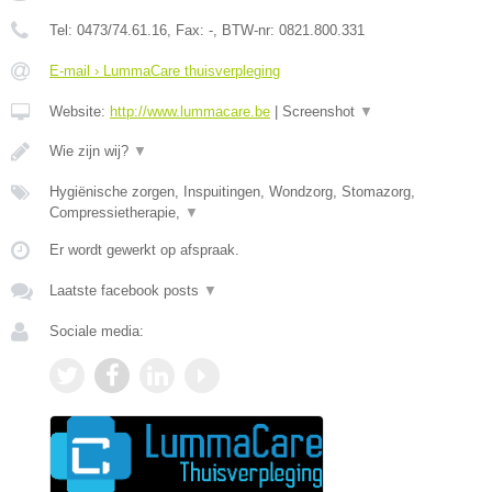
Tel:
0473/74.61.16
, Fax:
-
, BTW-nr:
0821.800.331
E-mail › LummaCare thuisverpleging
Website:
http://www.lummacare.be
|
Screenshot
▼
Wie zijn wij?
▼
Hygiënische zorgen, Inspuitingen, Wondzorg, Stomazorg,
Compressietherapie,
▼
Er wordt gewerkt op afspraak.
Laatste facebook posts
▼
Sociale media: