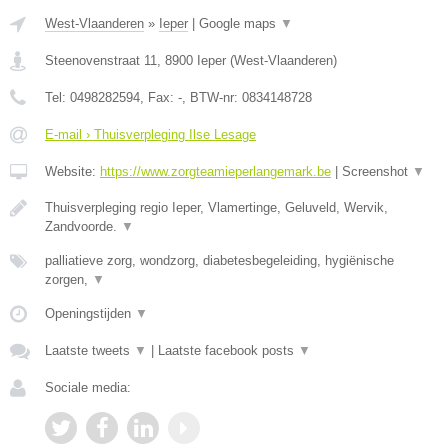
West-Vlaanderen
»
Ieper
|
Google maps
▼
Steenovenstraat 11
,
8900
Ieper
(
West-Vlaanderen
)
Tel:
0498282594
, Fax:
-
, BTW-nr:
0834148728
E-mail › Thuisverpleging Ilse Lesage
Website:
https://www.zorgteamieperlangemark.be
|
Screenshot
▼
Thuisverpleging regio Ieper, Vlamertinge, Geluveld, Wervik,
Zandvoorde.
▼
palliatieve zorg, wondzorg, diabetesbegeleiding, hygiënische
zorgen,
▼
Openingstijden
▼
Laatste tweets
▼
|
Laatste facebook posts
▼
Sociale media: