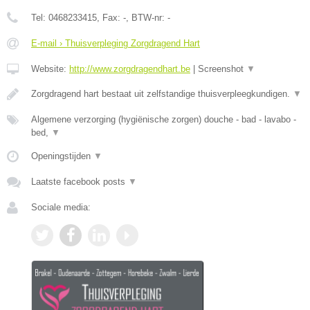
Tel:
0468233415
, Fax:
-
, BTW-nr:
-
E-mail › Thuisverpleging Zorgdragend Hart
Website:
http://www.zorgdragendhart.be
|
Screenshot
▼
Zorgdragend hart bestaat uit zelfstandige thuisverpleegkundigen.
▼
Algemene verzorging (hygiënische zorgen) douche - bad - lavabo -
bed,
▼
Openingstijden
▼
Laatste facebook posts
▼
Sociale media: