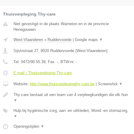
Thuisverpleging Thy-care
Niet gevestigd in de plaats Warneton en in de provincie
Henegouwen.
West-Vlaanderen
»
Ruddervoorde
|
Google maps
▼
Sijslostraat 27
,
8020
Ruddervoorde
(
West-Vlaanderen
)
Tel:
0472/90.55.39
, Fax:
-
, BTW-nr:
-
E-mail › Thuisverpleging Thy-care
Website:
http://www.thuisverplegingthy-care.be
|
Screenshot
▼
Thy-care bestaat uit een team van 4 verpleegkundigen die elk hun
▼
Hulp bij hygiënische zorg, aan -en uitkleden, Wond -en stomazorg,
▼
Openingstijden
▼