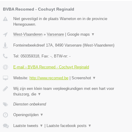
BVBA Recomed - Cochuyt Reginald
Niet gevestigd in de plaats Warneton en in de provincie
Henegouwen.
West-Vlaanderen
»
Varsenare
|
Google maps
▼
Fonteinebeekdreef 17A
,
8490
Varsenare
(
West-Vlaanderen
)
Tel:
050359318
, Fax:
-
, BTW-nr:
-
E-mail › BVBA Recomed - Cochuyt Reginald
Website:
http://www.recomed.be
|
Screenshot
▼
Wij zijn een klein team verpleegkundigen met een hart voor
thuiszorg, die
▼
Diensten onbekend
Openingstijden
▼
Laatste tweets
▼
|
Laatste facebook posts
▼