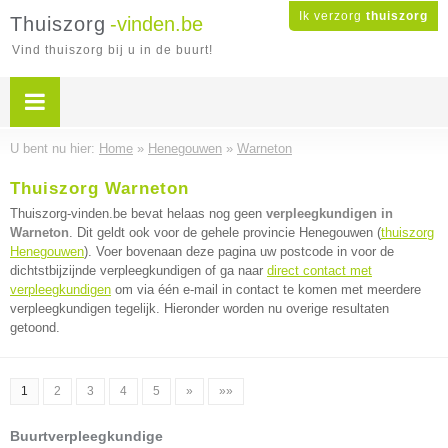
Ik verzorg
thuiszorg
Thuiszorg
-vinden.be
Vind thuiszorg bij u in de buurt!
U bent nu hier:
Home
»
Henegouwen
»
Warneton
Thuiszorg Warneton
Thuiszorg-vinden.be bevat helaas nog geen
verpleegkundigen in
Warneton
. Dit geldt ook voor de gehele provincie Henegouwen (
thuiszorg
Henegouwen
). Voer bovenaan deze pagina uw postcode in voor de
dichtstbijzijnde verpleegkundigen of ga naar
direct contact met
verpleegkundigen
om via één e-mail in contact te komen met meerdere
verpleegkundigen tegelijk. Hieronder worden nu overige resultaten
getoond.
1
2
3
4
5
»
»»
Buurtverpleegkundige