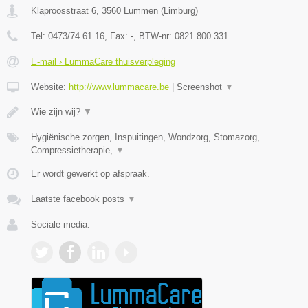
Klaproosstraat 6
,
3560
Lummen
(
Limburg
)
Tel:
0473/74.61.16
, Fax:
-
, BTW-nr:
0821.800.331
E-mail › LummaCare thuisverpleging
Website:
http://www.lummacare.be
|
Screenshot
▼
Wie zijn wij?
▼
Hygiënische zorgen, Inspuitingen, Wondzorg, Stomazorg,
Compressietherapie,
▼
Er wordt gewerkt op afspraak.
Laatste facebook posts
▼
Sociale media: