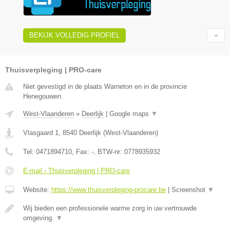
BEKIJK VOLLEDIG PROFIEL
Thuisverpleging | PRO-care
Niet gevestigd in de plaats Warneton en in de provincie
Henegouwen.
West-Vlaanderen
»
Deerlijk
|
Google maps
▼
Vlasgaard 1
,
8540
Deerlijk
(
West-Vlaanderen
)
Tel:
0471894710
, Fax:
-
, BTW-nr:
0778935932
E-mail › Thuisverpleging | PRO-care
Website:
https://www.thuisverpleging-procare.be
|
Screenshot
▼
Wij bieden een professionele warme zorg in uw vertrouwde
omgeving.
▼