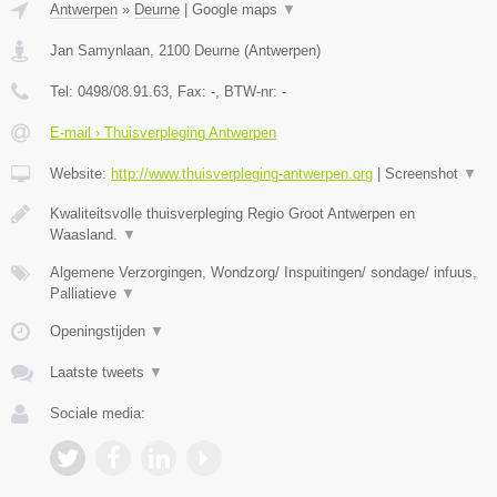
Antwerpen
»
Deurne
|
Google maps
▼
Jan Samynlaan
,
2100
Deurne
(
Antwerpen
)
Tel:
0498/08.91.63
, Fax:
-
, BTW-nr:
-
E-mail › Thuisverpleging Antwerpen
Website:
http://www.thuisverpleging-antwerpen.org
|
Screenshot
▼
Kwaliteitsvolle thuisverpleging Regio Groot Antwerpen en
Waasland.
▼
Algemene Verzorgingen, Wondzorg/ Inspuitingen/ sondage/ infuus,
Palliatieve
▼
Openingstijden
▼
Laatste tweets
▼
Sociale media: