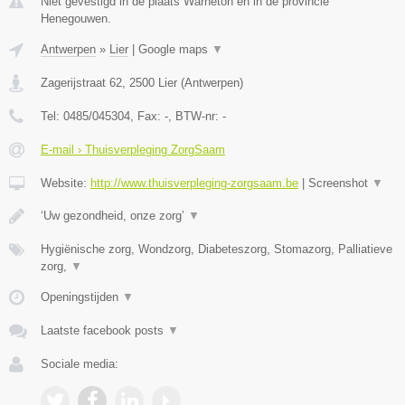
Niet gevestigd in de plaats Warneton en in de provincie
Henegouwen.
Antwerpen
»
Lier
|
Google maps
▼
Zagerijstraat 62
,
2500
Lier
(
Antwerpen
)
Tel:
0485/045304
, Fax:
-
, BTW-nr:
-
E-mail › Thuisverpleging ZorgSaam
Website:
http://www.thuisverpleging-zorgsaam.be
|
Screenshot
▼
‘Uw gezondheid, onze zorg’
▼
Hygiënische zorg, Wondzorg, Diabeteszorg, Stomazorg, Palliatieve
zorg,
▼
Openingstijden
▼
Laatste facebook posts
▼
Sociale media: