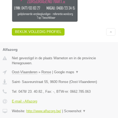
BEKIJK VOLLEDIG PROFIEL
Alfazorg
Niet gevestigd in de plaats Warneton en in de provincie
Henegouwen.
Oost-Vlaanderen
»
Ronse
|
Google maps
▼
Saint- Sauveurstraat 55
,
9600
Ronse
(
Oost-Vlaanderen
)
Tel:
0478/ 23. 40.82.
, Fax:
-
, BTW-nr:
0662.785.063
E-mail › Alfazorg
Website:
http://www.alfazorg.be/
|
Screenshot
▼