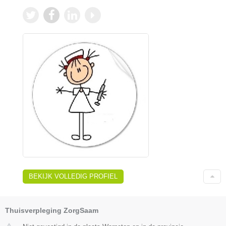
BEKIJK VOLLEDIG PROFIEL
Thuisverpleging ZorgSaam