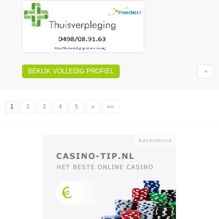
BEKIJK VOLLEDIG PROFIEL
1
2
3
4
5
»
»»