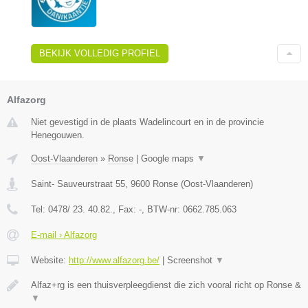
BEKIJK VOLLEDIG PROFIEL
Alfazorg
Niet gevestigd in de plaats Wadelincourt en in de provincie
Henegouwen.
Oost-Vlaanderen
»
Ronse
|
Google maps
▼
Saint- Sauveurstraat 55
,
9600
Ronse
(
Oost-Vlaanderen
)
Tel:
0478/ 23. 40.82.
, Fax:
-
, BTW-nr:
0662.785.063
E-mail › Alfazorg
Website:
http://www.alfazorg.be/
|
Screenshot
▼
Alfaz+rg is een thuisverpleegdienst die zich vooral richt op Ronse &
▼