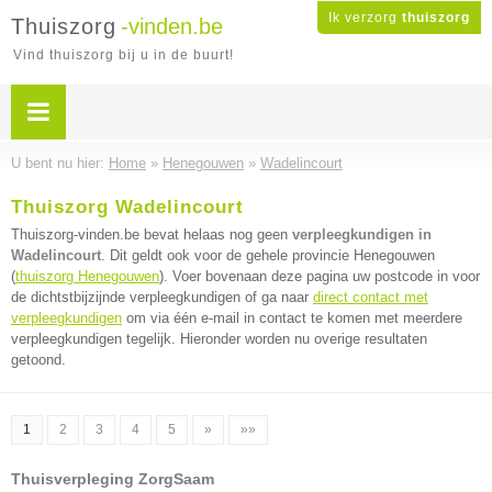
Ik verzorg
thuiszorg
Thuiszorg
-vinden.be
Vind thuiszorg bij u in de buurt!
U bent nu hier:
Home
»
Henegouwen
»
Wadelincourt
Thuiszorg Wadelincourt
Thuiszorg-vinden.be bevat helaas nog geen
verpleegkundigen in
Wadelincourt
. Dit geldt ook voor de gehele provincie Henegouwen
(
thuiszorg Henegouwen
). Voer bovenaan deze pagina uw postcode in voor
de dichtstbijzijnde verpleegkundigen of ga naar
direct contact met
verpleegkundigen
om via één e-mail in contact te komen met meerdere
verpleegkundigen tegelijk. Hieronder worden nu overige resultaten
getoond.
1
2
3
4
5
»
»»
Thuisverpleging ZorgSaam