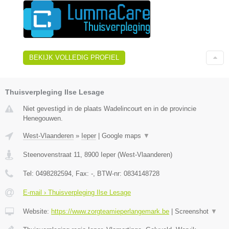
BEKIJK VOLLEDIG PROFIEL
Thuisverpleging Ilse Lesage
Niet gevestigd in de plaats Wadelincourt en in de provincie
Henegouwen.
West-Vlaanderen
»
Ieper
|
Google maps
▼
Steenovenstraat 11
,
8900
Ieper
(
West-Vlaanderen
)
Tel:
0498282594
, Fax:
-
, BTW-nr:
0834148728
E-mail › Thuisverpleging Ilse Lesage
Website:
https://www.zorgteamieperlangemark.be
|
Screenshot
▼