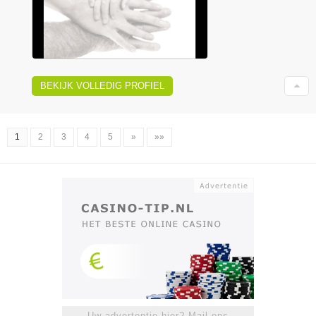
BEKIJK VOLLEDIG PROFIEL
1
2
3
4
5
»
»»
Uw advertentie hier? Mail ons