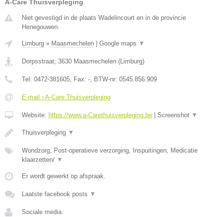
A-Care Thuisverpleging
Niet gevestigd in de plaats Wadelincourt en in de provincie
Henegouwen.
Limburg
»
Maasmechelen
|
Google maps
▼
Dorpsstraat
,
3630
Maasmechelen
(
Limburg
)
Tel:
0472-381605
, Fax:
-
, BTW-nr:
0545.856.909
E-mail › A-Care Thuisverpleging
Website:
https://www.a-Carethuisverpleging.be
|
Screenshot
▼
Thuisverpleging
▼
Wondzorg, Post-operatieve verzorging, Inspuitingen, Medicatie
klaarzetten/
▼
Er wordt gewerkt op afspraak.
Laatste facebook posts
▼
Sociale media: