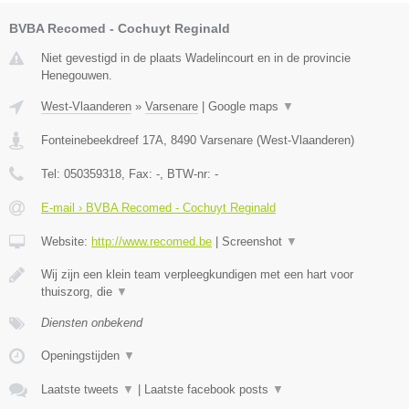
BVBA Recomed - Cochuyt Reginald
Niet gevestigd in de plaats Wadelincourt en in de provincie
Henegouwen.
West-Vlaanderen
»
Varsenare
|
Google maps
▼
Fonteinebeekdreef 17A
,
8490
Varsenare
(
West-Vlaanderen
)
Tel:
050359318
, Fax:
-
, BTW-nr:
-
E-mail › BVBA Recomed - Cochuyt Reginald
Website:
http://www.recomed.be
|
Screenshot
▼
Wij zijn een klein team verpleegkundigen met een hart voor
thuiszorg, die
▼
Diensten onbekend
Openingstijden
▼
Laatste tweets
▼
|
Laatste facebook posts
▼