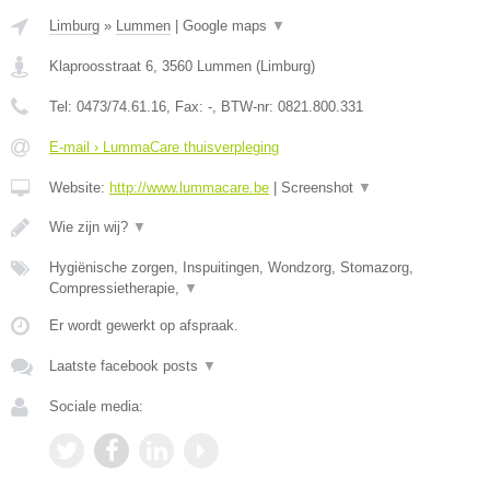
Limburg
»
Lummen
|
Google maps
▼
Klaproosstraat 6
,
3560
Lummen
(
Limburg
)
Tel:
0473/74.61.16
, Fax:
-
, BTW-nr:
0821.800.331
E-mail › LummaCare thuisverpleging
Website:
http://www.lummacare.be
|
Screenshot
▼
Wie zijn wij?
▼
Hygiënische zorgen, Inspuitingen, Wondzorg, Stomazorg,
Compressietherapie,
▼
Er wordt gewerkt op afspraak.
Laatste facebook posts
▼
Sociale media: