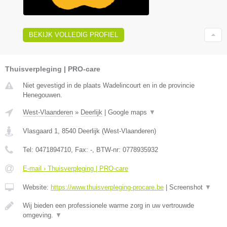
BEKIJK VOLLEDIG PROFIEL
Thuisverpleging | PRO-care
Niet gevestigd in de plaats Wadelincourt en in de provincie
Henegouwen.
West-Vlaanderen
»
Deerlijk
|
Google maps
▼
Vlasgaard 1
,
8540
Deerlijk
(
West-Vlaanderen
)
Tel:
0471894710
, Fax:
-
, BTW-nr:
0778935932
E-mail › Thuisverpleging | PRO-care
Website:
https://www.thuisverpleging-procare.be
|
Screenshot
▼
Wij bieden een professionele warme zorg in uw vertrouwde
omgeving.
▼