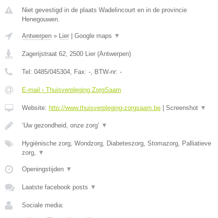
Niet gevestigd in de plaats Wadelincourt en in de provincie
Henegouwen.
Antwerpen
»
Lier
|
Google maps
▼
Zagerijstraat 62
,
2500
Lier
(
Antwerpen
)
Tel:
0485/045304
, Fax:
-
, BTW-nr:
-
E-mail › Thuisverpleging ZorgSaam
Website:
http://www.thuisverpleging-zorgsaam.be
|
Screenshot
▼
‘Uw gezondheid, onze zorg’
▼
Hygiënische zorg, Wondzorg, Diabeteszorg, Stomazorg, Palliatieve
zorg,
▼
Openingstijden
▼
Laatste facebook posts
▼
Sociale media: