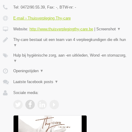
Tel:
0472/90.55.39
, Fax:
-
, BTW-nr:
-
E-mail › Thuisverpleging Thy-care
Website:
http://www.thuisverplegingthy-care.be
|
Screenshot
▼
Thy-care bestaat uit een team van 4 verpleegkundigen die elk hun
▼
Hulp bij hygiënische zorg, aan -en uitkleden, Wond -en stomazorg,
▼
Openingstijden
▼
Laatste facebook posts
▼
Sociale media: