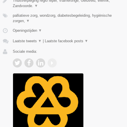
Thuisverpleging regio Ieper, Vlamertinge, Geluveld, Wervik,
Zandvoorde.
▼
palliatieve zorg, wondzorg, diabetesbegeleiding, hygiënische
zorgen,
▼
Openingstijden
▼
Laatste tweets
▼
|
Laatste facebook posts
▼
Sociale media: