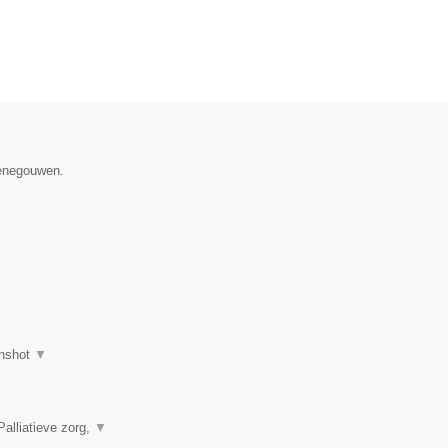
Henegouwen.
nshot
▼
alliatieve zorg,
▼