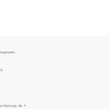
Henegouwen.
n
)
or thuiszorg, die
▼