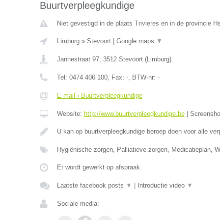
Buurtverpleegkundige
Niet gevestigd in de plaats Trivieres en in de provincie 
Limburg
»
Stevoort
|
Google maps
▼
Jannestraat 97
,
3512
Stevoort
(
Limburg
)
Tel:
0474 406 100
, Fax:
-
, BTW-nr:
-
E-mail › Buurtverpleegkundige
Website:
http://www.buurtverpleegkundige.be
|
Screensh
U kan op buurtverpleegkundige beroep doen voor alle ve
Hygiënische zorgen, Palliatieve zorgen, Medicatieplan, 
Er wordt gewerkt op afspraak.
Laatste facebook posts
▼
|
Introductie video
▼
Sociale media: