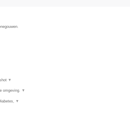
Henegouwen.
shot
▼
de omgeving.
▼
Diabetes,
▼