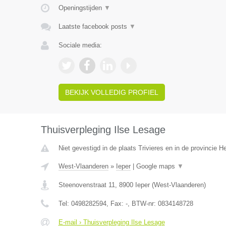
Openingstijden
▼
Laatste facebook posts
▼
Sociale media:
BEKIJK VOLLEDIG PROFIEL
Thuisverpleging Ilse Lesage
Niet gevestigd in de plaats Trivieres en in de provincie 
West-Vlaanderen
»
Ieper
|
Google maps
▼
Steenovenstraat 11
,
8900
Ieper
(
West-Vlaanderen
)
Tel:
0498282594
, Fax:
-
, BTW-nr:
0834148728
E-mail › Thuisverpleging Ilse Lesage