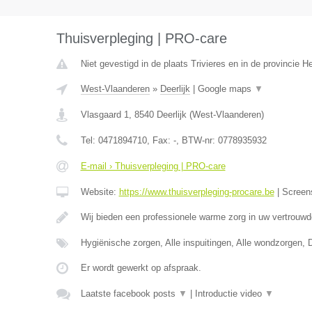
Thuisverpleging | PRO-care
Niet gevestigd in de plaats Trivieres en in de provincie 
West-Vlaanderen
»
Deerlijk
|
Google maps
▼
Vlasgaard 1
,
8540
Deerlijk
(
West-Vlaanderen
)
Tel:
0471894710
, Fax:
-
, BTW-nr:
0778935932
E-mail › Thuisverpleging | PRO-care
Website:
https://www.thuisverpleging-procare.be
|
Screen
Wij bieden een professionele warme zorg in uw vertrouw
Hygiënische zorgen, Alle inspuitingen, Alle wondzorgen, 
Er wordt gewerkt op afspraak.
Laatste facebook posts
▼
|
Introductie video
▼