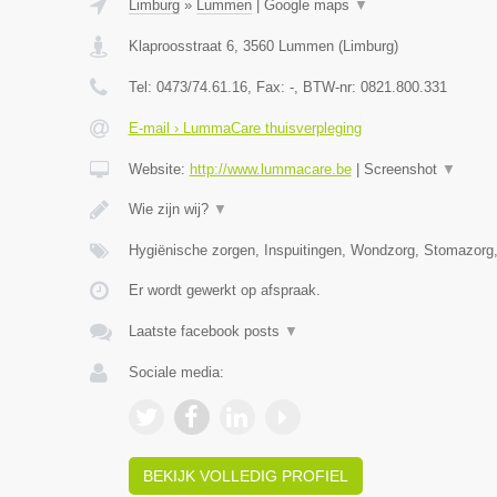
Limburg
»
Lummen
|
Google maps
▼
Klaproosstraat 6
,
3560
Lummen
(
Limburg
)
Tel:
0473/74.61.16
, Fax:
-
, BTW-nr:
0821.800.331
E-mail › LummaCare thuisverpleging
Website:
http://www.lummacare.be
|
Screenshot
▼
Wie zijn wij?
▼
Hygiënische zorgen, Inspuitingen, Wondzorg, Stomazorg
Er wordt gewerkt op afspraak.
Laatste facebook posts
▼
Sociale media:
BEKIJK VOLLEDIG PROFIEL