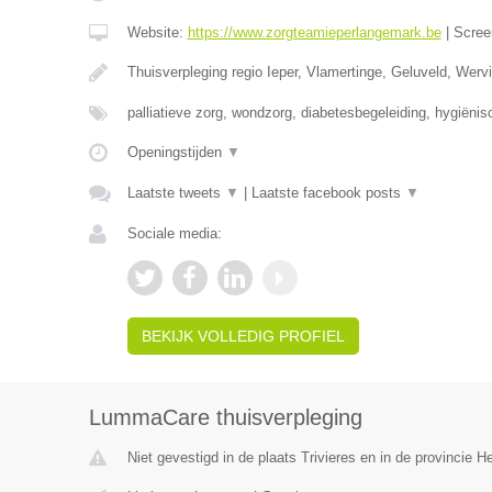
Website:
https://www.zorgteamieperlangemark.be
|
Scree
Thuisverpleging regio Ieper, Vlamertinge, Geluveld, Wer
palliatieve zorg, wondzorg, diabetesbegeleiding, hygiëni
Openingstijden
▼
Laatste tweets
▼
|
Laatste facebook posts
▼
Sociale media:
BEKIJK VOLLEDIG PROFIEL
LummaCare thuisverpleging
Niet gevestigd in de plaats Trivieres en in de provincie 