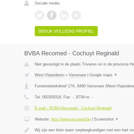
Sociale media:
BEKIJK VOLLEDIG PROFIEL
BVBA Recomed - Cochuyt Reginald
Niet gevestigd in de plaats Trivieres en in de provincie 
West-Vlaanderen
»
Varsenare
|
Google maps
▼
Fonteinebeekdreef 17A
,
8490
Varsenare
(
West-Vlaandere
Tel:
050359318
, Fax:
-
, BTW-nr:
-
E-mail › BVBA Recomed - Cochuyt Reginald
Website:
http://www.recomed.be
|
Screenshot
▼
Wij zijn een klein team verpleegkundigen met een hart vo