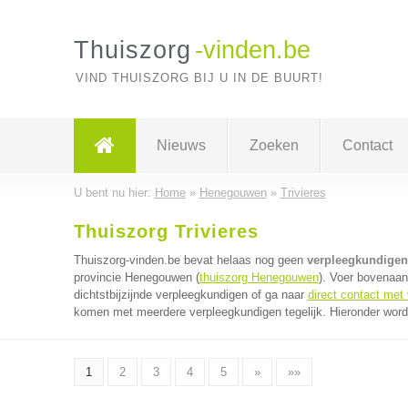
Thuiszorg
-vinden.be
VIND THUISZORG BIJ U IN DE BUURT!
Nieuws
Zoeken
Contact
U bent nu hier:
Home
»
Henegouwen
»
Trivieres
Thuiszorg Trivieres
Thuiszorg-vinden.be bevat helaas nog geen
verpleegkundigen 
provincie Henegouwen (
thuiszorg Henegouwen
). Voer bovenaan
dichtstbijzijnde verpleegkundigen of ga naar
direct contact met
komen met meerdere verpleegkundigen tegelijk. Hieronder worde
1
2
3
4
5
»
»»