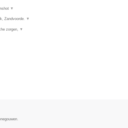
nshot
▼
vik, Zandvoorde.
▼
sche zorgen,
▼
Henegouwen.