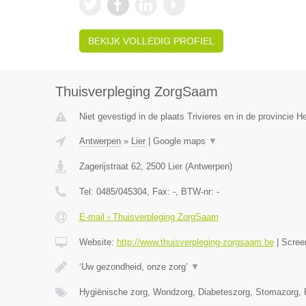
BEKIJK VOLLEDIG PROFIEL
Thuisverpleging ZorgSaam
Niet gevestigd in de plaats Trivieres en in de provincie 
Antwerpen
»
Lier
|
Google maps
▼
Zagerijstraat 62
,
2500
Lier
(
Antwerpen
)
Tel:
0485/045304
, Fax:
-
, BTW-nr:
-
E-mail › Thuisverpleging ZorgSaam
Website:
http://www.thuisverpleging-zorgsaam.be
|
Scree
‘Uw gezondheid, onze zorg’
▼
Hygiënische zorg, Wondzorg, Diabeteszorg, Stomazorg, P