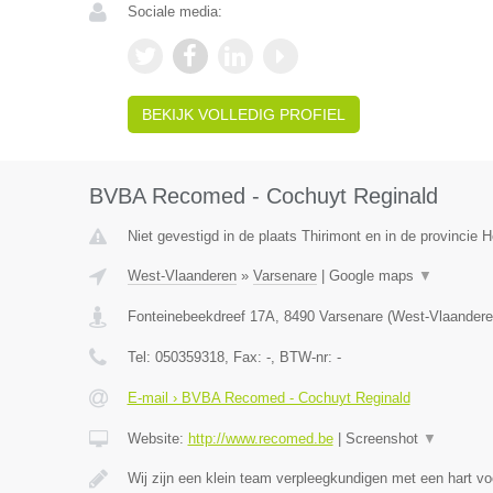
Sociale media:
BEKIJK VOLLEDIG PROFIEL
BVBA Recomed - Cochuyt Reginald
Niet gevestigd in de plaats Thirimont en in de provincie
West-Vlaanderen
»
Varsenare
|
Google maps
▼
Fonteinebeekdreef 17A
,
8490
Varsenare
(
West-Vlaandere
Tel:
050359318
, Fax:
-
, BTW-nr:
-
E-mail › BVBA Recomed - Cochuyt Reginald
Website:
http://www.recomed.be
|
Screenshot
▼
Wij zijn een klein team verpleegkundigen met een hart vo