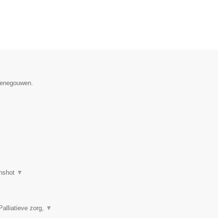
 Henegouwen.
nshot
▼
alliatieve zorg,
▼