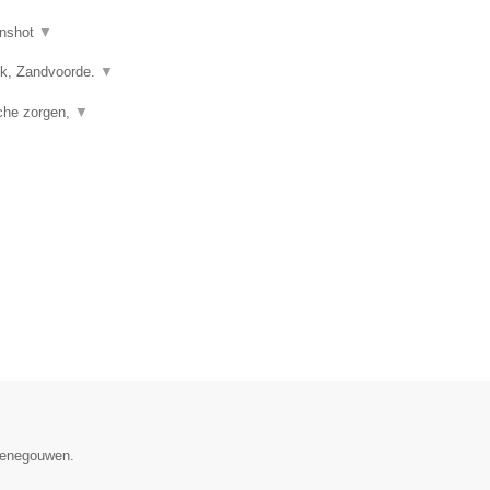
nshot
▼
vik, Zandvoorde.
▼
sche zorgen,
▼
 Henegouwen.