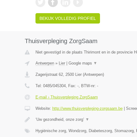
BEKIJK VOLLEDIG PROFIEL
Thuisverpleging ZorgSaam
Niet gevestigd in de plaats Thirimont en in de provincie
Antwerpen
»
Lier
|
Google maps
▼
Zagerijstraat 62
,
2500
Lier
(
Antwerpen
)
Tel:
0485/045304
, Fax:
-
, BTW-nr:
-
E-mail › Thuisverpleging ZorgSaam
Website:
http://www.thuisverpleging-zorgsaam.be
|
Scree
‘Uw gezondheid, onze zorg’
▼
Hygiënische zorg, Wondzorg, Diabeteszorg, Stomazorg, P