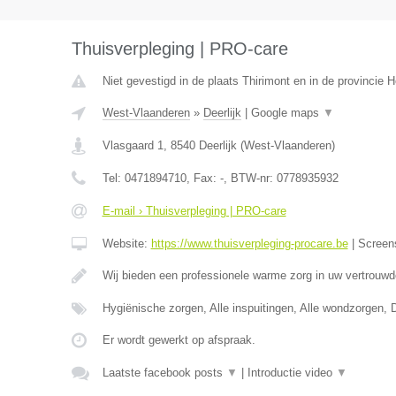
Thuisverpleging | PRO-care
Niet gevestigd in de plaats Thirimont en in de provincie
West-Vlaanderen
»
Deerlijk
|
Google maps
▼
Vlasgaard 1
,
8540
Deerlijk
(
West-Vlaanderen
)
Tel:
0471894710
, Fax:
-
, BTW-nr:
0778935932
E-mail › Thuisverpleging | PRO-care
Website:
https://www.thuisverpleging-procare.be
|
Screen
Wij bieden een professionele warme zorg in uw vertrouw
Hygiënische zorgen, Alle inspuitingen, Alle wondzorgen, 
Er wordt gewerkt op afspraak.
Laatste facebook posts
▼
|
Introductie video
▼