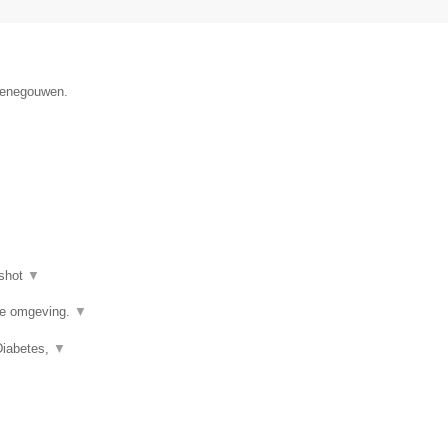
 Henegouwen.
shot
▼
de omgeving.
▼
Diabetes,
▼