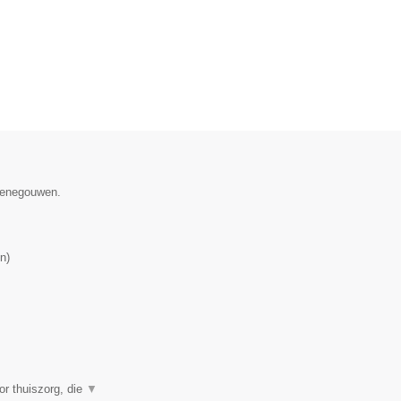
 Henegouwen.
n
)
or thuiszorg, die
▼