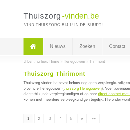
Thuiszorg
-vinden.be
VIND THUISZORG BIJ U IN DE BUURT!
Nieuws
Zoeken
Contact
U bent nu hier:
Home
»
Henegouwen
»
Thirimont
Thuiszorg Thirimont
Thuiszorg-vinden.be bevat helaas nog geen
verpleegkundigen
provincie Henegouwen (
thuiszorg Henegouwen
). Voer bovenaan
dichtstbijzijnde verpleegkundigen of ga naar
direct contact met
komen met meerdere verpleegkundigen tegelijk. Hieronder worde
1
2
3
4
5
»
»»