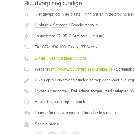
Buurtverpleegkundige
Niet gevestigd in de plaats Thirimont en in de provincie
Limburg
»
Stevoort
|
Google maps
▼
Jannestraat 97
,
3512
Stevoort
(
Limburg
)
Tel:
0474 406 100
, Fax:
-
, BTW-nr:
-
E-mail › Buurtverpleegkundige
Website:
http://www.buurtverpleegkundige.be
|
Screensh
U kan op buurtverpleegkundige beroep doen voor alle ve
Hygiënische zorgen, Palliatieve zorgen, Medicatieplan, 
Er wordt gewerkt op afspraak.
Laatste facebook posts
▼
|
Introductie video
▼
Sociale media: