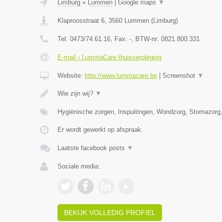
Limburg
»
Lummen
|
Google maps
▼
Klaproosstraat 6
,
3560
Lummen
(
Limburg
)
Tel:
0473/74.61.16
, Fax:
-
, BTW-nr:
0821.800.331
E-mail › LummaCare thuisverpleging
Website:
http://www.lummacare.be
|
Screenshot
▼
Wie zijn wij?
▼
Hygiënische zorgen, Inspuitingen, Wondzorg, Stomazorg
Er wordt gewerkt op afspraak.
Laatste facebook posts
▼
Sociale media:
BEKIJK VOLLEDIG PROFIEL