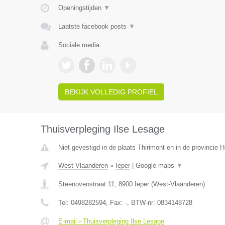
Openingstijden
▼
Laatste facebook posts
▼
Sociale media:
BEKIJK VOLLEDIG PROFIEL
Thuisverpleging Ilse Lesage
Niet gevestigd in de plaats Thirimont en in de provincie
West-Vlaanderen
»
Ieper
|
Google maps
▼
Steenovenstraat 11
,
8900
Ieper
(
West-Vlaanderen
)
Tel:
0498282594
, Fax:
-
, BTW-nr:
0834148728
E-mail › Thuisverpleging Ilse Lesage