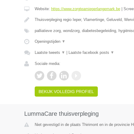
Website:
https://www.zorgteamieperlangemark.be
|
Scree
Thuisverpleging regio Ieper, Vlamertinge, Geluveld, Wer
palliatieve zorg, wondzorg, diabetesbegeleiding, hygiëni
Openingstijden
▼
Laatste tweets
▼
|
Laatste facebook posts
▼
Sociale media:
BEKIJK VOLLEDIG PROFIEL
LummaCare thuisverpleging
Niet gevestigd in de plaats Thirimont en in de provincie