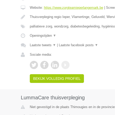
Website:
https://www.zorgteamieperlangemark.be
|
Scree
Thuisverpleging regio Ieper, Vlamertinge, Geluveld, Wer
palliatieve zorg, wondzorg, diabetesbegeleiding, hygiëni
Openingstijden
▼
Laatste tweets
▼
|
Laatste facebook posts
▼
Sociale media:
BEKIJK VOLLEDIG PROFIEL
LummaCare thuisverpleging
Niet gevestigd in de plaats Thimougies en in de provinc