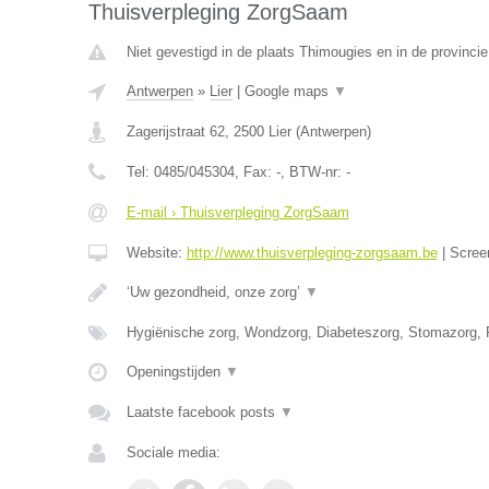
Thuisverpleging ZorgSaam
Niet gevestigd in de plaats Thimougies en in de provinc
Antwerpen
»
Lier
|
Google maps
▼
Zagerijstraat 62
,
2500
Lier
(
Antwerpen
)
Tel:
0485/045304
, Fax:
-
, BTW-nr:
-
E-mail › Thuisverpleging ZorgSaam
Website:
http://www.thuisverpleging-zorgsaam.be
|
Scree
‘Uw gezondheid, onze zorg’
▼
Hygiënische zorg, Wondzorg, Diabeteszorg, Stomazorg, P
Openingstijden
▼
Laatste facebook posts
▼
Sociale media: