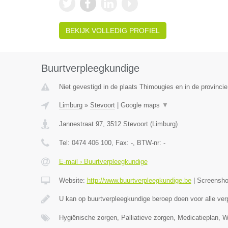
BEKIJK VOLLEDIG PROFIEL
Buurtverpleegkundige
Niet gevestigd in de plaats Thimougies en in de provinc
Limburg
»
Stevoort
|
Google maps
▼
Jannestraat 97
,
3512
Stevoort
(
Limburg
)
Tel:
0474 406 100
, Fax:
-
, BTW-nr:
-
E-mail › Buurtverpleegkundige
Website:
http://www.buurtverpleegkundige.be
|
Screensh
U kan op buurtverpleegkundige beroep doen voor alle ve
Hygiënische zorgen, Palliatieve zorgen, Medicatieplan, 