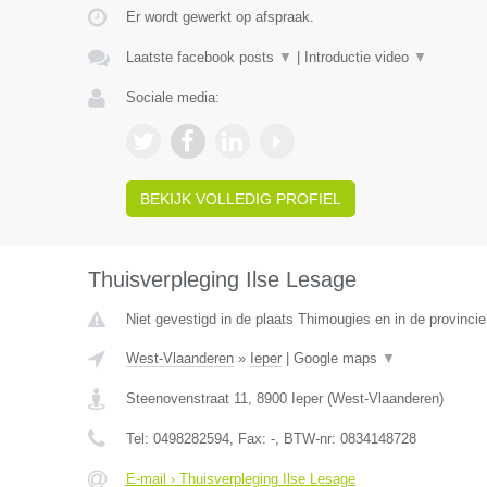
Er wordt gewerkt op afspraak.
Laatste facebook posts
▼
|
Introductie video
▼
Sociale media:
BEKIJK VOLLEDIG PROFIEL
Thuisverpleging Ilse Lesage
Niet gevestigd in de plaats Thimougies en in de provinc
West-Vlaanderen
»
Ieper
|
Google maps
▼
Steenovenstraat 11
,
8900
Ieper
(
West-Vlaanderen
)
Tel:
0498282594
, Fax:
-
, BTW-nr:
0834148728
E-mail › Thuisverpleging Ilse Lesage