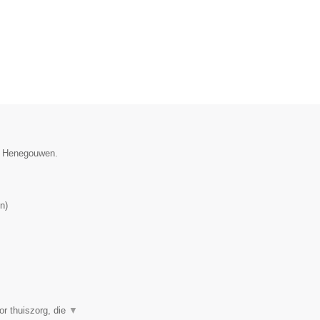
ie Henegouwen.
n
)
or thuiszorg, die
▼