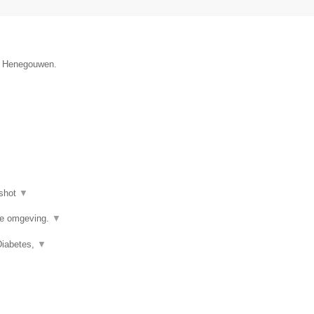
ie Henegouwen.
shot
▼
de omgeving.
▼
Diabetes,
▼