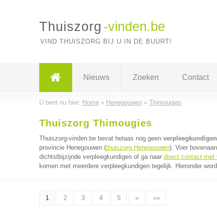
Thuiszorg
-vinden.be
VIND THUISZORG BIJ U IN DE BUURT!
Nieuws
Zoeken
Contact
U bent nu hier:
Home
»
Henegouwen
»
Thimougies
Thuiszorg Thimougies
Thuiszorg-vinden.be bevat helaas nog geen
verpleegkundigen
provincie Henegouwen (
thuiszorg Henegouwen
). Voer bovenaan
dichtstbijzijnde verpleegkundigen of ga naar
direct contact met
komen met meerdere verpleegkundigen tegelijk. Hieronder worde
1
2
3
4
5
»
»»