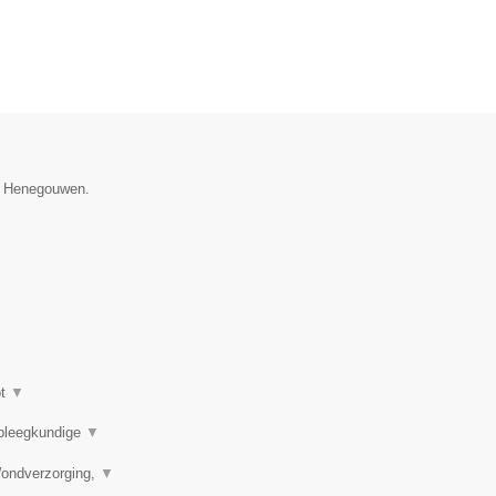
ie Henegouwen.
ot
▼
rpleegkundige
▼
Wondverzorging,
▼