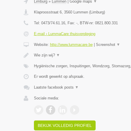
Limburg
»
Lummen
|
Google maps
▼
Klaproosstraat 6
,
3560
Lummen
(
Limburg
)
Tel:
0473/74.61.16
, Fax:
-
, BTW-nr:
0821.800.331
E-mail › LummaCare thuisverpleging
Website:
http://www.lummacare.be
|
Screenshot
▼
Wie zijn wij?
▼
Hygiënische zorgen, Inspuitingen, Wondzorg, Stomazorg
Er wordt gewerkt op afspraak.
Laatste facebook posts
▼
Sociale media:
BEKIJK VOLLEDIG PROFIEL