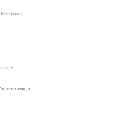
ie Henegouwen.
nshot
▼
alliatieve zorg,
▼