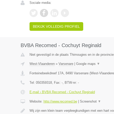
Sociale media:
BEKIJK VOLLEDIG PROFIEL
BVBA Recomed - Cochuyt Reginald
Niet gevestigd in de plaats Thimougies en in de provinc
West-Vlaanderen
»
Varsenare
|
Google maps
▼
Fonteinebeekdreef 17A
,
8490
Varsenare
(
West-Vlaandere
Tel:
050359318
, Fax:
-
, BTW-nr:
-
E-mail › BVBA Recomed - Cochuyt Reginald
Website:
http://www.recomed.be
|
Screenshot
▼
Wij zijn een klein team verpleegkundigen met een hart vo