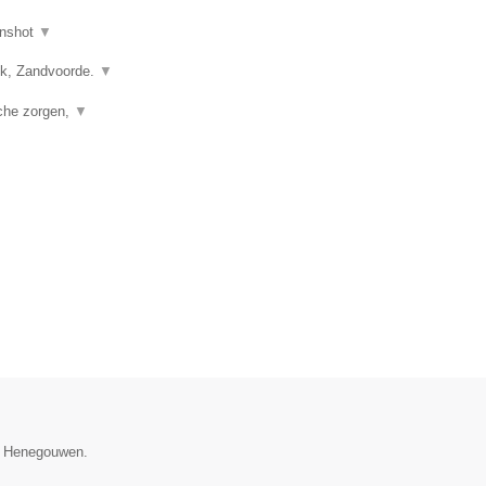
nshot
▼
vik, Zandvoorde.
▼
sche zorgen,
▼
ie Henegouwen.