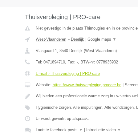
Thuisverpleging | PRO-care
Niet gevestigd in de plaats Thimougies en in de provinc
West-Vlaanderen
»
Deerlijk
|
Google maps
▼
Vlasgaard 1
,
8540
Deerlijk
(
West-Vlaanderen
)
Tel:
0471894710
, Fax:
-
, BTW-nr:
0778935932
E-mail › Thuisverpleging | PRO-care
Website:
https://www.thuisverpleging-procare.be
|
Screen
Wij bieden een professionele warme zorg in uw vertrouw
Hygiënische zorgen, Alle inspuitingen, Alle wondzorgen, 
Er wordt gewerkt op afspraak.
Laatste facebook posts
▼
|
Introductie video
▼