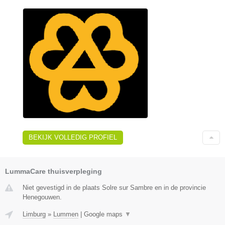
BEKIJK VOLLEDIG PROFIEL
LummaCare thuisverpleging
Niet gevestigd in de plaats Solre sur Sambre en in de provincie
Henegouwen.
Limburg
»
Lummen
|
Google maps
▼