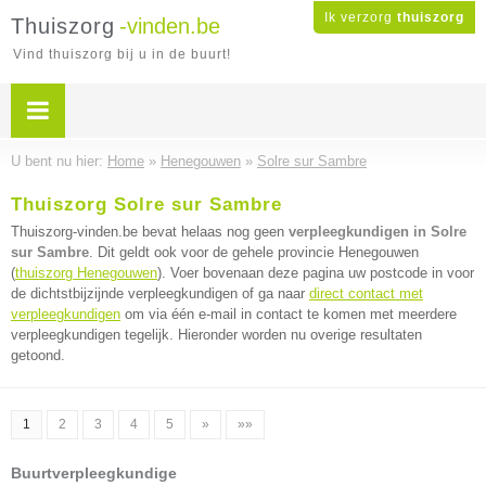
Ik verzorg
thuiszorg
Thuiszorg
-vinden.be
Vind thuiszorg bij u in de buurt!
U bent nu hier:
Home
»
Henegouwen
»
Solre sur Sambre
Thuiszorg Solre sur Sambre
Thuiszorg-vinden.be bevat helaas nog geen
verpleegkundigen in Solre
sur Sambre
. Dit geldt ook voor de gehele provincie Henegouwen
(
thuiszorg Henegouwen
). Voer bovenaan deze pagina uw postcode in voor
de dichtstbijzijnde verpleegkundigen of ga naar
direct contact met
verpleegkundigen
om via één e-mail in contact te komen met meerdere
verpleegkundigen tegelijk. Hieronder worden nu overige resultaten
getoond.
1
2
3
4
5
»
»»
Buurtverpleegkundige