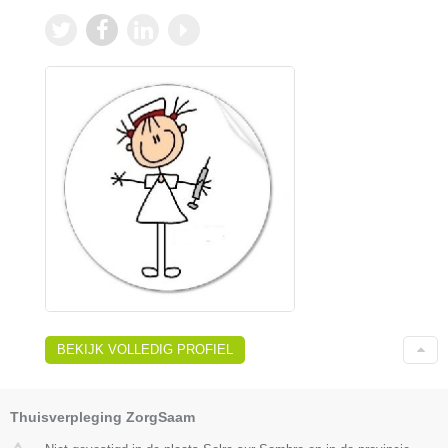
BEKIJK VOLLEDIG PROFIEL
Thuisverpleging ZorgSaam