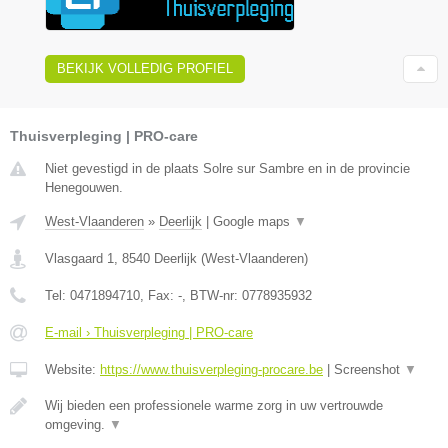
BEKIJK VOLLEDIG PROFIEL
Thuisverpleging | PRO-care
Niet gevestigd in de plaats Solre sur Sambre en in de provincie
Henegouwen.
West-Vlaanderen
»
Deerlijk
|
Google maps
▼
Vlasgaard 1
,
8540
Deerlijk
(
West-Vlaanderen
)
Tel:
0471894710
, Fax:
-
, BTW-nr:
0778935932
E-mail › Thuisverpleging | PRO-care
Website:
https://www.thuisverpleging-procare.be
|
Screenshot
▼
Wij bieden een professionele warme zorg in uw vertrouwde
omgeving.
▼