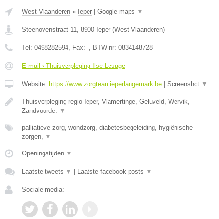
West-Vlaanderen
»
Ieper
|
Google maps
▼
Steenovenstraat 11
,
8900
Ieper
(
West-Vlaanderen
)
Tel:
0498282594
, Fax:
-
, BTW-nr:
0834148728
E-mail › Thuisverpleging Ilse Lesage
Website:
https://www.zorgteamieperlangemark.be
|
Screenshot
▼
Thuisverpleging regio Ieper, Vlamertinge, Geluveld, Wervik,
Zandvoorde.
▼
palliatieve zorg, wondzorg, diabetesbegeleiding, hygiënische
zorgen,
▼
Openingstijden
▼
Laatste tweets
▼
|
Laatste facebook posts
▼
Sociale media: