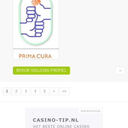
BEKIJK VOLLEDIG PROFIEL
1
2
3
4
5
»
»»