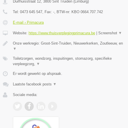
Duifhuisstraat 12
,
3800
Sint Truiden
(
Limburg
)
Tel:
0473 645 547
, Fax:
-
, BTW-nr:
KBO 0664.707.742
E-mail › Primacura
Website:
https://www.thuisverplegingprimacura.be
|
Screenshot
▼
Onze werkregio: Groot-Sint-Truiden, Nieuwerkerken, Zoutleeuw, en
▼
Toiletzorgen, wondzorg, inspuitingen, stomazorg, specifieke
verpleegzorg,
▼
Er wordt gewerkt op afspraak.
Laatste facebook posts
▼
Sociale media: