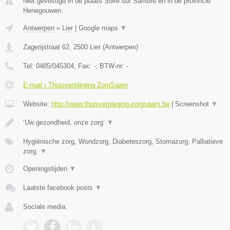
Niet gevestigd in de plaats Solre sur Sambre en in de provincie
Henegouwen.
Antwerpen
»
Lier
|
Google maps
▼
Zagerijstraat 62
,
2500
Lier
(
Antwerpen
)
Tel:
0485/045304
, Fax:
-
, BTW-nr:
-
E-mail › Thuisverpleging ZorgSaam
Website:
http://www.thuisverpleging-zorgsaam.be
|
Screenshot
▼
‘Uw gezondheid, onze zorg’
▼
Hygiënische zorg, Wondzorg, Diabeteszorg, Stomazorg, Palliatieve
zorg,
▼
Openingstijden
▼
Laatste facebook posts
▼
Sociale media: