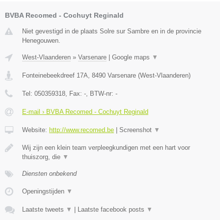
BVBA Recomed - Cochuyt Reginald
Niet gevestigd in de plaats Solre sur Sambre en in de provincie
Henegouwen.
West-Vlaanderen
»
Varsenare
|
Google maps
▼
Fonteinebeekdreef 17A
,
8490
Varsenare
(
West-Vlaanderen
)
Tel:
050359318
, Fax:
-
, BTW-nr:
-
E-mail › BVBA Recomed - Cochuyt Reginald
Website:
http://www.recomed.be
|
Screenshot
▼
Wij zijn een klein team verpleegkundigen met een hart voor
thuiszorg, die
▼
Diensten onbekend
Openingstijden
▼
Laatste tweets
▼
|
Laatste facebook posts
▼