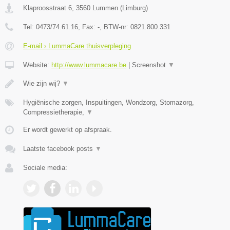
Klaproosstraat 6
,
3560
Lummen
(
Limburg
)
Tel:
0473/74.61.16
, Fax:
-
, BTW-nr:
0821.800.331
E-mail › LummaCare thuisverpleging
Website:
http://www.lummacare.be
|
Screenshot
▼
Wie zijn wij?
▼
Hygiënische zorgen, Inspuitingen, Wondzorg, Stomazorg,
Compressietherapie,
▼
Er wordt gewerkt op afspraak.
Laatste facebook posts
▼
Sociale media: