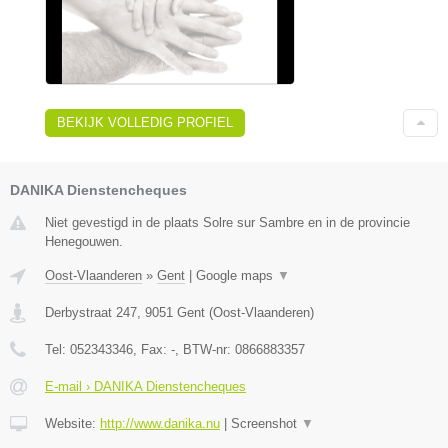
BEKIJK VOLLEDIG PROFIEL
DANIKA Dienstencheques
Niet gevestigd in de plaats Solre sur Sambre en in de provincie
Henegouwen.
Oost-Vlaanderen
»
Gent
|
Google maps
▼
Derbystraat 247
,
9051
Gent
(
Oost-Vlaanderen
)
Tel:
052343346
, Fax:
-
, BTW-nr:
0866883357
E-mail › DANIKA Dienstencheques
Website:
http://www.danika.nu
|
Screenshot
▼