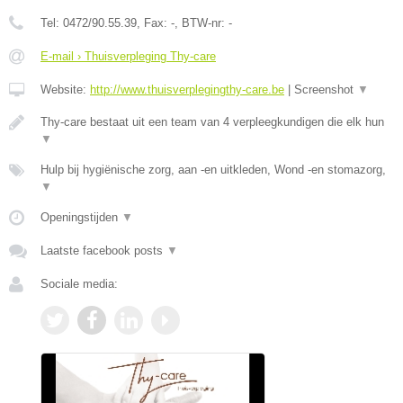
Tel:
0472/90.55.39
, Fax:
-
, BTW-nr:
-
E-mail › Thuisverpleging Thy-care
Website:
http://www.thuisverplegingthy-care.be
|
Screenshot
▼
Thy-care bestaat uit een team van 4 verpleegkundigen die elk hun
▼
Hulp bij hygiënische zorg, aan -en uitkleden, Wond -en stomazorg,
▼
Openingstijden
▼
Laatste facebook posts
▼
Sociale media: