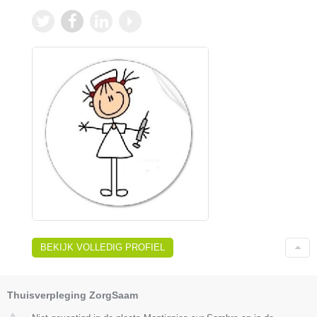
BEKIJK VOLLEDIG PROFIEL
Thuisverpleging ZorgSaam