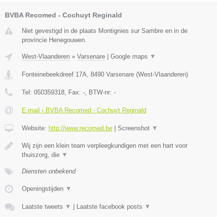
BVBA Recomed - Cochuyt Reginald
Niet gevestigd in de plaats Montignies sur Sambre en in de
provincie Henegouwen.
West-Vlaanderen
»
Varsenare
|
Google maps
▼
Fonteinebeekdreef 17A
,
8490
Varsenare
(
West-Vlaanderen
)
Tel:
050359318
, Fax:
-
, BTW-nr:
-
E-mail › BVBA Recomed - Cochuyt Reginald
Website:
http://www.recomed.be
|
Screenshot
▼
Wij zijn een klein team verpleegkundigen met een hart voor
thuiszorg, die
▼
Diensten onbekend
Openingstijden
▼
Laatste tweets
▼
|
Laatste facebook posts
▼