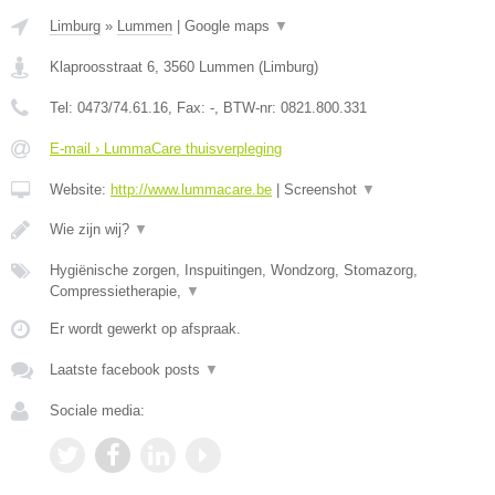
Limburg
»
Lummen
|
Google maps
▼
Klaproosstraat 6
,
3560
Lummen
(
Limburg
)
Tel:
0473/74.61.16
, Fax:
-
, BTW-nr:
0821.800.331
E-mail › LummaCare thuisverpleging
Website:
http://www.lummacare.be
|
Screenshot
▼
Wie zijn wij?
▼
Hygiënische zorgen, Inspuitingen, Wondzorg, Stomazorg,
Compressietherapie,
▼
Er wordt gewerkt op afspraak.
Laatste facebook posts
▼
Sociale media: