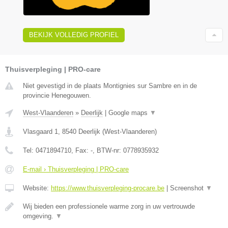
BEKIJK VOLLEDIG PROFIEL
Thuisverpleging | PRO-care
Niet gevestigd in de plaats Montignies sur Sambre en in de
provincie Henegouwen.
West-Vlaanderen
»
Deerlijk
|
Google maps
▼
Vlasgaard 1
,
8540
Deerlijk
(
West-Vlaanderen
)
Tel:
0471894710
, Fax:
-
, BTW-nr:
0778935932
E-mail › Thuisverpleging | PRO-care
Website:
https://www.thuisverpleging-procare.be
|
Screenshot
▼
Wij bieden een professionele warme zorg in uw vertrouwde
omgeving.
▼