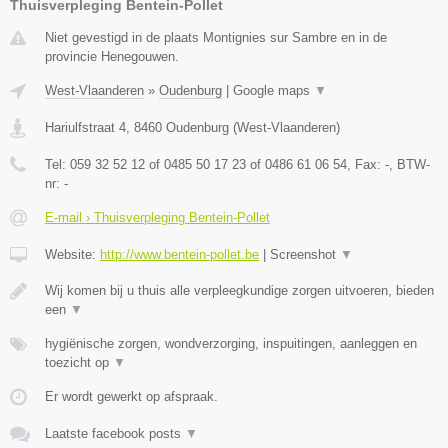
Thuisverpleging Bentein-Pollet
Niet gevestigd in de plaats Montignies sur Sambre en in de
provincie Henegouwen.
West-Vlaanderen
»
Oudenburg
|
Google maps
▼
Hariulfstraat 4
,
8460
Oudenburg
(
West-Vlaanderen
)
Tel:
059 32 52 12 of 0485 50 17 23 of 0486 61 06 54
, Fax:
-
, BTW-
nr:
-
E-mail › Thuisverpleging Bentein-Pollet
Website:
http://www.bentein-pollet.be
|
Screenshot
▼
Wij komen bij u thuis alle verpleegkundige zorgen uitvoeren, bieden
een
▼
hygiënische zorgen, wondverzorging, inspuitingen, aanleggen en
toezicht op
▼
Er wordt gewerkt op afspraak.
Laatste facebook posts
▼