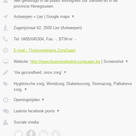
Niet gevestigd in de plaats Montignies sur Sambre en in de
provincie Henegouwen.
Antwerpen
»
Lier
|
Google maps
▼
Zagerijstraat 62
,
2500
Lier
(
Antwerpen
)
Tel:
0485/045304
, Fax:
-
, BTW-nr:
-
E-mail › Thuisverpleging ZorgSaam
Website:
http://www.thuisverpleging-zorgsaam.be
|
Screenshot
▼
‘Uw gezondheid, onze zorg’
▼
Hygiënische zorg, Wondzorg, Diabeteszorg, Stomazorg, Palliatieve
zorg,
▼
Openingstijden
▼
Laatste facebook posts
▼
Sociale media: