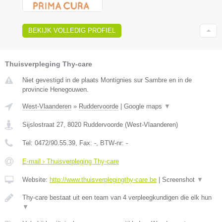
BEKIJK VOLLEDIG PROFIEL
Thuisverpleging Thy-care
Niet gevestigd in de plaats Montignies sur Sambre en in de
provincie Henegouwen.
West-Vlaanderen
»
Ruddervoorde
|
Google maps
▼
Sijslostraat 27
,
8020
Ruddervoorde
(
West-Vlaanderen
)
Tel:
0472/90.55.39
, Fax:
-
, BTW-nr:
-
E-mail › Thuisverpleging Thy-care
Website:
http://www.thuisverplegingthy-care.be
|
Screenshot
▼
Thy-care bestaat uit een team van 4 verpleegkundigen die elk hun
▼