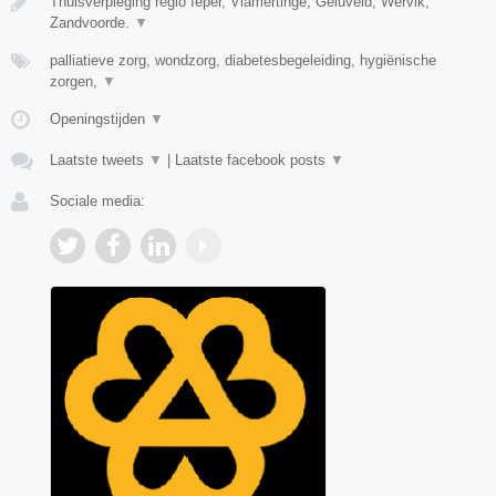
Thuisverpleging regio Ieper, Vlamertinge, Geluveld, Wervik,
Zandvoorde.
▼
palliatieve zorg, wondzorg, diabetesbegeleiding, hygiënische
zorgen,
▼
Openingstijden
▼
Laatste tweets
▼
|
Laatste facebook posts
▼
Sociale media: