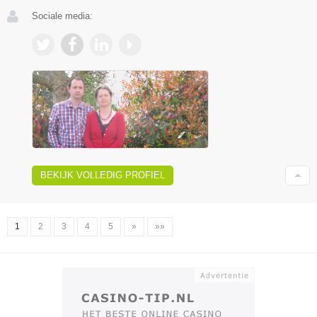
Sociale media:
BEKIJK VOLLEDIG PROFIEL
1
2
3
4
5
»
»»