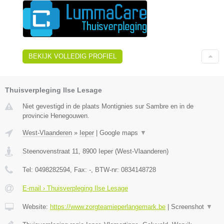
BEKIJK VOLLEDIG PROFIEL
Thuisverpleging Ilse Lesage
Niet gevestigd in de plaats Montignies sur Sambre en in de
provincie Henegouwen.
West-Vlaanderen
»
Ieper
|
Google maps
▼
Steenovenstraat 11
,
8900
Ieper
(
West-Vlaanderen
)
Tel:
0498282594
, Fax:
-
, BTW-nr:
0834148728
E-mail › Thuisverpleging Ilse Lesage
Website:
https://www.zorgteamieperlangemark.be
|
Screenshot
▼