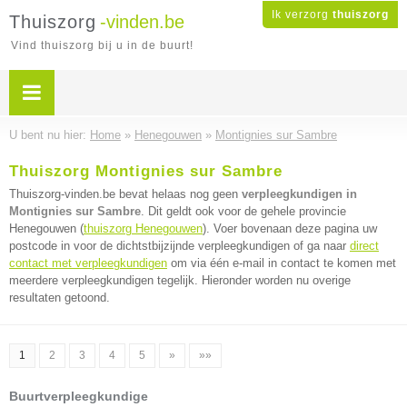
Ik verzorg
thuiszorg
Thuiszorg
-vinden.be
Vind thuiszorg bij u in de buurt!
U bent nu hier:
Home
»
Henegouwen
»
Montignies sur Sambre
Thuiszorg Montignies sur Sambre
Thuiszorg-vinden.be bevat helaas nog geen
verpleegkundigen in
Montignies sur Sambre
. Dit geldt ook voor de gehele provincie
Henegouwen (
thuiszorg Henegouwen
). Voer bovenaan deze pagina uw
postcode in voor de dichtstbijzijnde verpleegkundigen of ga naar
direct
contact met verpleegkundigen
om via één e-mail in contact te komen met
meerdere verpleegkundigen tegelijk. Hieronder worden nu overige
resultaten getoond.
1
2
3
4
5
»
»»
Buurtverpleegkundige