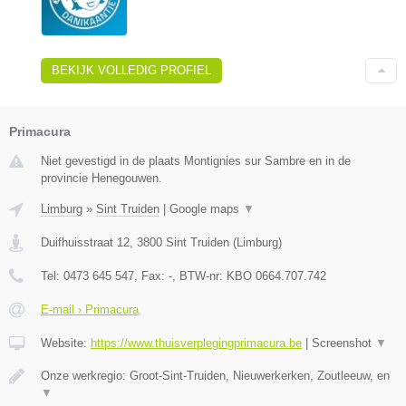
BEKIJK VOLLEDIG PROFIEL
Primacura
Niet gevestigd in de plaats Montignies sur Sambre en in de
provincie Henegouwen.
Limburg
»
Sint Truiden
|
Google maps
▼
Duifhuisstraat 12
,
3800
Sint Truiden
(
Limburg
)
Tel:
0473 645 547
, Fax:
-
, BTW-nr:
KBO 0664.707.742
E-mail › Primacura
Website:
https://www.thuisverplegingprimacura.be
|
Screenshot
▼
Onze werkregio: Groot-Sint-Truiden, Nieuwerkerken, Zoutleeuw, en
▼