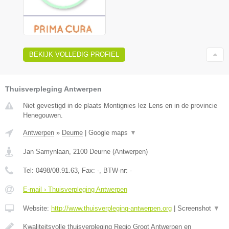
BEKIJK VOLLEDIG PROFIEL
Thuisverpleging Antwerpen
Niet gevestigd in de plaats Montignies lez Lens en in de provincie
Henegouwen.
Antwerpen
»
Deurne
|
Google maps
▼
Jan Samynlaan
,
2100
Deurne
(
Antwerpen
)
Tel:
0498/08.91.63
, Fax:
-
, BTW-nr:
-
E-mail › Thuisverpleging Antwerpen
Website:
http://www.thuisverpleging-antwerpen.org
|
Screenshot
▼
Kwaliteitsvolle thuisverpleging Regio Groot Antwerpen en