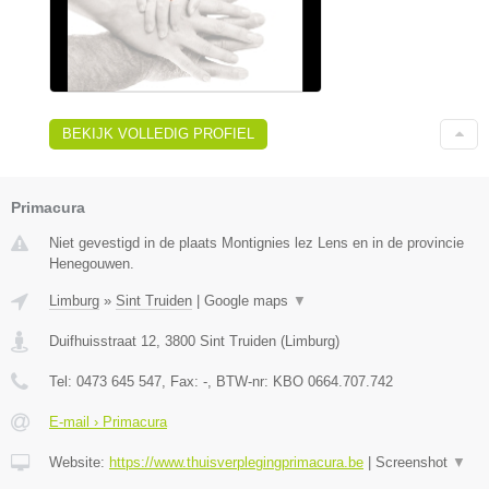
BEKIJK VOLLEDIG PROFIEL
Primacura
Niet gevestigd in de plaats Montignies lez Lens en in de provincie
Henegouwen.
Limburg
»
Sint Truiden
|
Google maps
▼
Duifhuisstraat 12
,
3800
Sint Truiden
(
Limburg
)
Tel:
0473 645 547
, Fax:
-
, BTW-nr:
KBO 0664.707.742
E-mail › Primacura
Website:
https://www.thuisverplegingprimacura.be
|
Screenshot
▼