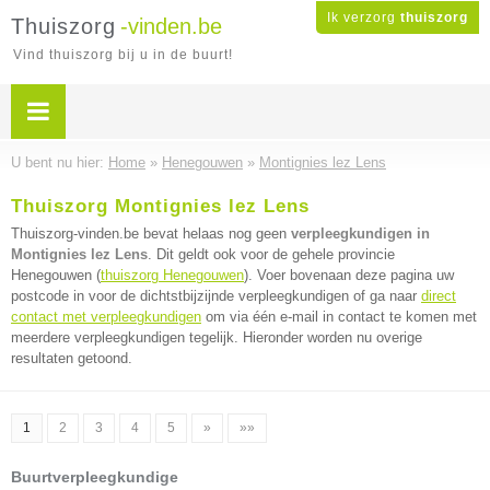
Ik verzorg
thuiszorg
Thuiszorg
-vinden.be
Vind thuiszorg bij u in de buurt!
U bent nu hier:
Home
»
Henegouwen
»
Montignies lez Lens
Thuiszorg Montignies lez Lens
Thuiszorg-vinden.be bevat helaas nog geen
verpleegkundigen in
Montignies lez Lens
. Dit geldt ook voor de gehele provincie
Henegouwen (
thuiszorg Henegouwen
). Voer bovenaan deze pagina uw
postcode in voor de dichtstbijzijnde verpleegkundigen of ga naar
direct
contact met verpleegkundigen
om via één e-mail in contact te komen met
meerdere verpleegkundigen tegelijk. Hieronder worden nu overige
resultaten getoond.
1
2
3
4
5
»
»»
Buurtverpleegkundige