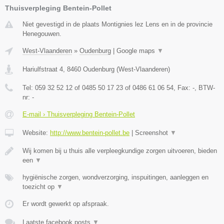
Thuisverpleging Bentein-Pollet
Niet gevestigd in de plaats Montignies lez Lens en in de provincie
Henegouwen.
West-Vlaanderen
»
Oudenburg
|
Google maps
▼
Hariulfstraat 4
,
8460
Oudenburg
(
West-Vlaanderen
)
Tel:
059 32 52 12 of 0485 50 17 23 of 0486 61 06 54
, Fax:
-
, BTW-
nr:
-
E-mail › Thuisverpleging Bentein-Pollet
Website:
http://www.bentein-pollet.be
|
Screenshot
▼
Wij komen bij u thuis alle verpleegkundige zorgen uitvoeren, bieden
een
▼
hygiënische zorgen, wondverzorging, inspuitingen, aanleggen en
toezicht op
▼
Er wordt gewerkt op afspraak.
Laatste facebook posts
▼