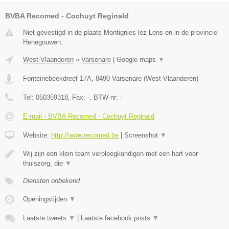
BVBA Recomed - Cochuyt Reginald
Niet gevestigd in de plaats Montignies lez Lens en in de provincie
Henegouwen.
West-Vlaanderen
»
Varsenare
|
Google maps
▼
Fonteinebeekdreef 17A
,
8490
Varsenare
(
West-Vlaanderen
)
Tel:
050359318
, Fax:
-
, BTW-nr:
-
E-mail › BVBA Recomed - Cochuyt Reginald
Website:
http://www.recomed.be
|
Screenshot
▼
Wij zijn een klein team verpleegkundigen met een hart voor
thuiszorg, die
▼
Diensten onbekend
Openingstijden
▼
Laatste tweets
▼
|
Laatste facebook posts
▼