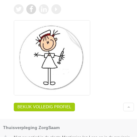
BEKIJK VOLLEDIG PROFIEL
Thuisverpleging ZorgSaam