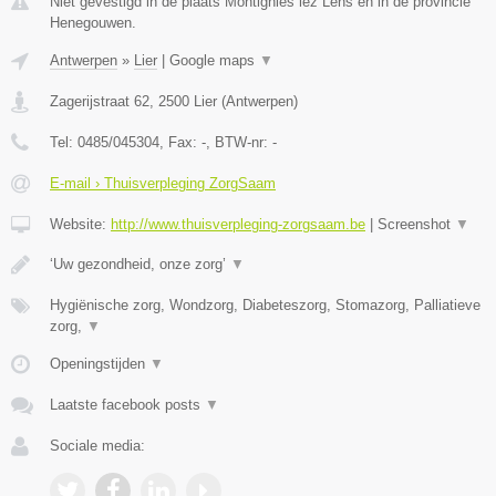
Niet gevestigd in de plaats Montignies lez Lens en in de provincie
Henegouwen.
Antwerpen
»
Lier
|
Google maps
▼
Zagerijstraat 62
,
2500
Lier
(
Antwerpen
)
Tel:
0485/045304
, Fax:
-
, BTW-nr:
-
E-mail › Thuisverpleging ZorgSaam
Website:
http://www.thuisverpleging-zorgsaam.be
|
Screenshot
▼
‘Uw gezondheid, onze zorg’
▼
Hygiënische zorg, Wondzorg, Diabeteszorg, Stomazorg, Palliatieve
zorg,
▼
Openingstijden
▼
Laatste facebook posts
▼
Sociale media: