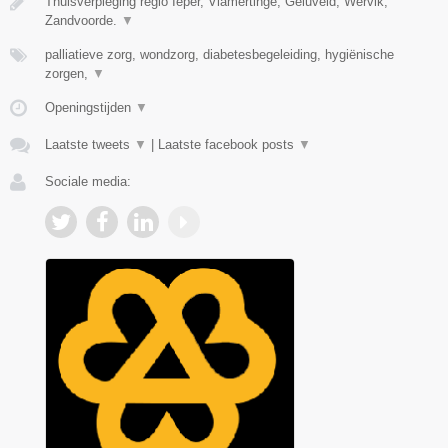
Thuisverpleging regio Ieper, Vlamertinge, Geluveld, Wervik,
Zandvoorde.
▼
palliatieve zorg, wondzorg, diabetesbegeleiding, hygiënische
zorgen,
▼
Openingstijden
▼
Laatste tweets
▼
|
Laatste facebook posts
▼
Sociale media: