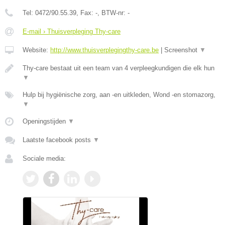
Tel:
0472/90.55.39
, Fax:
-
, BTW-nr:
-
E-mail › Thuisverpleging Thy-care
Website:
http://www.thuisverplegingthy-care.be
|
Screenshot
▼
Thy-care bestaat uit een team van 4 verpleegkundigen die elk hun
▼
Hulp bij hygiënische zorg, aan -en uitkleden, Wond -en stomazorg,
▼
Openingstijden
▼
Laatste facebook posts
▼
Sociale media: