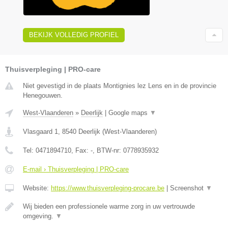
BEKIJK VOLLEDIG PROFIEL
Thuisverpleging | PRO-care
Niet gevestigd in de plaats Montignies lez Lens en in de provincie
Henegouwen.
West-Vlaanderen
»
Deerlijk
|
Google maps
▼
Vlasgaard 1
,
8540
Deerlijk
(
West-Vlaanderen
)
Tel:
0471894710
, Fax:
-
, BTW-nr:
0778935932
E-mail › Thuisverpleging | PRO-care
Website:
https://www.thuisverpleging-procare.be
|
Screenshot
▼
Wij bieden een professionele warme zorg in uw vertrouwde
omgeving.
▼