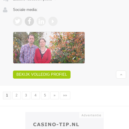
Sociale media:
BEKIJK VOLLEDIG PROFIEL
1
2
3
4
5
»
»»