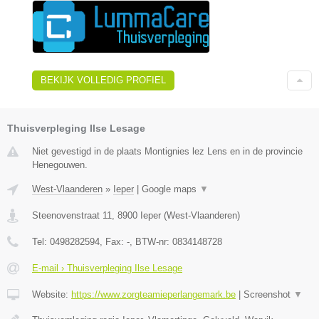
BEKIJK VOLLEDIG PROFIEL
Thuisverpleging Ilse Lesage
Niet gevestigd in de plaats Montignies lez Lens en in de provincie
Henegouwen.
West-Vlaanderen
»
Ieper
|
Google maps
▼
Steenovenstraat 11
,
8900
Ieper
(
West-Vlaanderen
)
Tel:
0498282594
, Fax:
-
, BTW-nr:
0834148728
E-mail › Thuisverpleging Ilse Lesage
Website:
https://www.zorgteamieperlangemark.be
|
Screenshot
▼