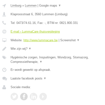
Limburg
»
Lummen
|
Google maps
▼
Klaproosstraat 6
,
3560
Lummen
(
Limburg
)
Tel:
0473/74.61.16
, Fax:
-
, BTW-nr:
0821.800.331
E-mail › LummaCare thuisverpleging
Website:
http://www.lummacare.be
|
Screenshot
▼
Wie zijn wij?
▼
Hygiënische zorgen, Inspuitingen, Wondzorg, Stomazorg,
Compressietherapie,
▼
Er wordt gewerkt op afspraak.
Laatste facebook posts
▼
Sociale media: