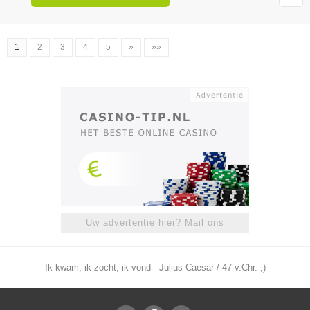
1
2
3
4
5
»
»»
Uw advertentie hier? Mail ons
Ik kwam, ik zocht, ik vond - Julius Caesar / 47 v.Chr. ;)