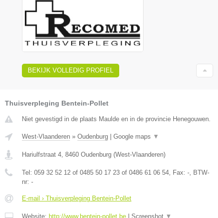
BEKIJK VOLLEDIG PROFIEL
Thuisverpleging Bentein-Pollet
Niet gevestigd in de plaats Maulde en in de provincie Henegouwen.
West-Vlaanderen
»
Oudenburg
|
Google maps
▼
Hariulfstraat 4
,
8460
Oudenburg
(
West-Vlaanderen
)
Tel:
059 32 52 12 of 0485 50 17 23 of 0486 61 06 54
, Fax:
-
, BTW-
nr:
-
E-mail › Thuisverpleging Bentein-Pollet
Website:
http://www.bentein-pollet.be
|
Screenshot
▼