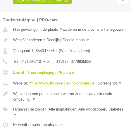
BEKIJK VOLLEDIG PROFIEL
Thuisverpleging | PRO-care
Niet gevestigd in de plaats Maulde en in de provincie Henegouwen.
West-Vlaanderen
»
Deerlijk
|
Google maps
▼
Vlasgaard 1
,
8540
Deerlijk
(
West-Vlaanderen
)
Tel:
0471894710
, Fax:
-
, BTW-nr:
0778935932
E-mail › Thuisverpleging | PRO-care
Website:
https://www.thuisverpleging-procare.be
|
Screenshot
▼
Wij bieden een professionele warme zorg in uw vertrouwde
omgeving.
▼
Hygiënische zorgen, Alle inspuitingen, Alle wondzorgen, Diabetes,
▼
Er wordt gewerkt op afspraak.