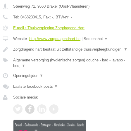
Steenweg 71
,
9660
Brakel
(
Oost-Vlaanderen
)
Tel:
0468233415
, Fax:
-
, BTW-nr:
-
E-mail › Thuisverpleging Zorgdragend Hart
Website:
http://www.zorgdragendhart.be
|
Screenshot
▼
Zorgdragend hart bestaat uit zelfstandige thuisverpleegkundigen.
▼
Algemene verzorging (hygiënische zorgen) douche - bad - lavabo -
bed,
▼
Openingstijden
▼
Laatste facebook posts
▼
Sociale media: