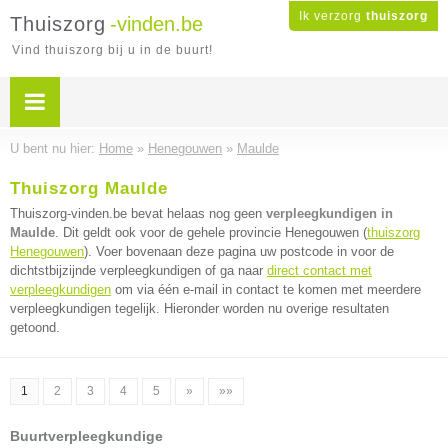
Ik verzorg
thuiszorg
Thuiszorg
-vinden.be
Vind thuiszorg bij u in de buurt!
U bent nu hier:
Home
»
Henegouwen
»
Maulde
Thuiszorg Maulde
Thuiszorg-vinden.be bevat helaas nog geen
verpleegkundigen in
Maulde
. Dit geldt ook voor de gehele provincie Henegouwen (
thuiszorg
Henegouwen
). Voer bovenaan deze pagina uw postcode in voor de
dichtstbijzijnde verpleegkundigen of ga naar
direct contact met
verpleegkundigen
om via één e-mail in contact te komen met meerdere
verpleegkundigen tegelijk. Hieronder worden nu overige resultaten
getoond.
1
2
3
4
5
»
»»
Buurtverpleegkundige