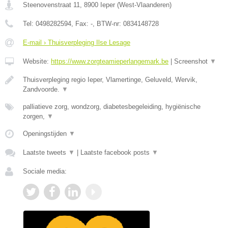
Steenovenstraat 11
,
8900
Ieper
(
West-Vlaanderen
)
Tel:
0498282594
, Fax:
-
, BTW-nr:
0834148728
E-mail › Thuisverpleging Ilse Lesage
Website:
https://www.zorgteamieperlangemark.be
|
Screenshot
▼
Thuisverpleging regio Ieper, Vlamertinge, Geluveld, Wervik,
Zandvoorde.
▼
palliatieve zorg, wondzorg, diabetesbegeleiding, hygiënische
zorgen,
▼
Openingstijden
▼
Laatste tweets
▼
|
Laatste facebook posts
▼
Sociale media: