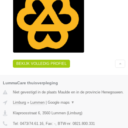
BEKIJK VOLLEDIG PROFIEL
LummaCare thuisverpleging
Niet gevestigd in de plaats Maulde en in de provincie Henegouwen.
Limburg
»
Lummen
|
Google maps
▼
Klaproosstraat 6
,
3560
Lummen
(
Limburg
)
Tel:
0473/74.61.16
, Fax:
-
, BTW-nr:
0821.800.331