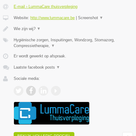
E-mail › LummaCare thuisverpleging
Website:
http://www.lummacare.be
|
Screenshot
▼
Wie zijn wij?
▼
Hygiënische zorgen, Inspuitingen, Wondzorg, Stomazorg,
Compressietherapie,
▼
Er wordt gewerkt op afspraak.
Laatste facebook posts
▼
Sociale media: