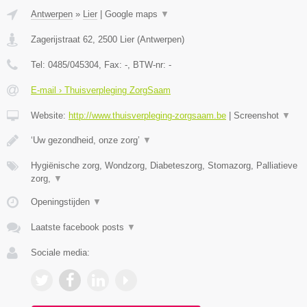
Antwerpen
»
Lier
|
Google maps
▼
Zagerijstraat 62
,
2500
Lier
(
Antwerpen
)
Tel:
0485/045304
, Fax:
-
, BTW-nr:
-
E-mail › Thuisverpleging ZorgSaam
Website:
http://www.thuisverpleging-zorgsaam.be
|
Screenshot
▼
‘Uw gezondheid, onze zorg’
▼
Hygiënische zorg, Wondzorg, Diabeteszorg, Stomazorg, Palliatieve
zorg,
▼
Openingstijden
▼
Laatste facebook posts
▼
Sociale media: