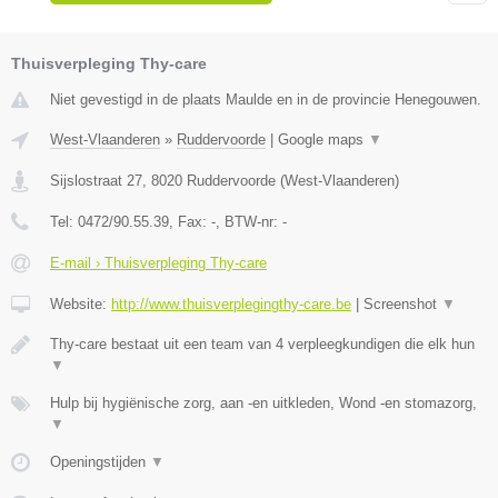
Thuisverpleging Thy-care
Niet gevestigd in de plaats Maulde en in de provincie Henegouwen.
West-Vlaanderen
»
Ruddervoorde
|
Google maps
▼
Sijslostraat 27
,
8020
Ruddervoorde
(
West-Vlaanderen
)
Tel:
0472/90.55.39
, Fax:
-
, BTW-nr:
-
E-mail › Thuisverpleging Thy-care
Website:
http://www.thuisverplegingthy-care.be
|
Screenshot
▼
Thy-care bestaat uit een team van 4 verpleegkundigen die elk hun
▼
Hulp bij hygiënische zorg, aan -en uitkleden, Wond -en stomazorg,
▼
Openingstijden
▼