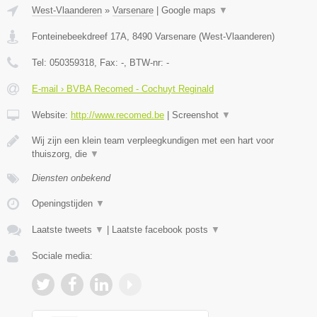
West-Vlaanderen
»
Varsenare
|
Google maps
▼
Fonteinebeekdreef 17A
,
8490
Varsenare
(
West-Vlaanderen
)
Tel:
050359318
, Fax:
-
, BTW-nr:
-
E-mail › BVBA Recomed - Cochuyt Reginald
Website:
http://www.recomed.be
|
Screenshot
▼
Wij zijn een klein team verpleegkundigen met een hart voor
thuiszorg, die
▼
Diensten onbekend
Openingstijden
▼
Laatste tweets
▼
|
Laatste facebook posts
▼
Sociale media: