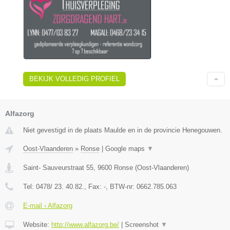
BEKIJK VOLLEDIG PROFIEL
Alfazorg
Niet gevestigd in de plaats Maulde en in de provincie Henegouwen.
Oost-Vlaanderen
»
Ronse
|
Google maps
▼
Saint- Sauveurstraat 55
,
9600
Ronse
(
Oost-Vlaanderen
)
Tel:
0478/ 23. 40.82.
, Fax:
-
, BTW-nr:
0662.785.063
E-mail › Alfazorg
Website:
http://www.alfazorg.be/
|
Screenshot
▼