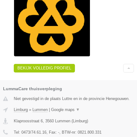
BEKIJK VOLLEDIG PROFIEL
LummaCare thuisverpleging
Niet gevestigd in de plaats Luttre en in de provincie Henegouwen.
Limburg
»
Lummen
|
Google maps
▼
Klaproosstraat 6
,
3560
Lummen
(
Limburg
)
Tel:
0473/74.61.16
, Fax:
-
, BTW-nr:
0821.800.331