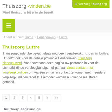
Ik verzorg
thuiszorg
Thuiszorg
-vinden.be
Vind thuiszorg bij u in de buurt!
U bent nu hier:
Home
»
Henegouwen
»
Luttre
Thuiszorg Luttre
Thuiszorg-vinden.be bevat helaas nog geen
verpleegkundigen in Luttre
.
Dit geldt ook voor de gehele provincie Henegouwen (
thuiszorg
Henegouwen
). Voer bovenaan deze pagina uw postcode in voor de
dichtstbijzijnde verpleegkundigen of ga naar
direct contact met
verpleegkundigen
om via één e-mail in contact te komen met meerdere
verpleegkundigen tegelijk. Hieronder worden nu overige resultaten
getoond.
1
2
3
4
5
»
»»
Buurtverpleegkundige