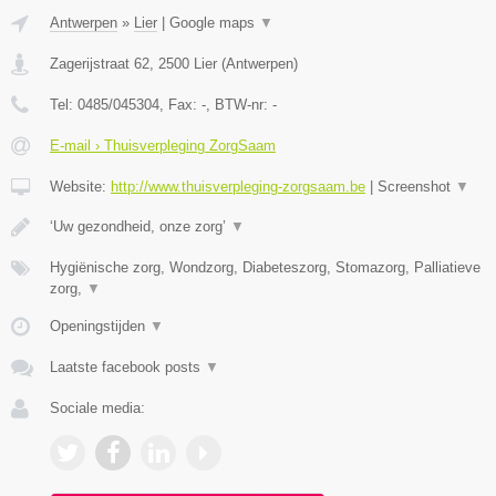
Antwerpen
»
Lier
|
Google maps
▼
Zagerijstraat 62
,
2500
Lier
(
Antwerpen
)
Tel:
0485/045304
, Fax:
-
, BTW-nr:
-
E-mail › Thuisverpleging ZorgSaam
Website:
http://www.thuisverpleging-zorgsaam.be
|
Screenshot
▼
‘Uw gezondheid, onze zorg’
▼
Hygiënische zorg, Wondzorg, Diabeteszorg, Stomazorg, Palliatieve
zorg,
▼
Openingstijden
▼
Laatste facebook posts
▼
Sociale media: