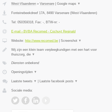
West-Vlaanderen
»
Varsenare
|
Google maps
▼
Fonteinebeekdreef 17A
,
8490
Varsenare
(
West-Vlaanderen
)
Tel:
050359318
, Fax:
-
, BTW-nr:
-
E-mail › BVBA Recomed - Cochuyt Reginald
Website:
http://www.recomed.be
|
Screenshot
▼
Wij zijn een klein team verpleegkundigen met een hart voor
thuiszorg, die
▼
Diensten onbekend
Openingstijden
▼
Laatste tweets
▼
|
Laatste facebook posts
▼
Sociale media: