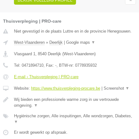
BEKIJK VOLLEDIG PROFIEL
Thuisverpleging | PRO-care
Niet gevestigd in de plaats Luttre en in de provincie Henegouwen.
West-Vlaanderen
»
Deerlijk
|
Google maps
▼
Vlasgaard 1
,
8540
Deerlijk
(
West-Vlaanderen
)
Tel:
0471894710
, Fax:
-
, BTW-nr:
0778935932
E-mail › Thuisverpleging | PRO-care
Website:
https://www.thuisverpleging-procare.be
|
Screenshot
▼
Wij bieden een professionele warme zorg in uw vertrouwde
omgeving.
▼
Hygiënische zorgen, Alle inspuitingen, Alle wondzorgen, Diabetes,
▼
Er wordt gewerkt op afspraak.