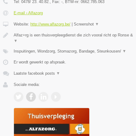
Tel:
0478/ 23. 40.82.
, Fax:
-
, BTW-nr:
0662.785.063
E-mail › Alfazorg
Website:
http://www.alfazorg.be/
|
Screenshot
▼
Alfaz+rg is een thuisverpleegdienst die zich vooral richt op Ronse &
▼
Inspuitingen, Wondzorg, Stomazorg, Bandage, Steunkousen/
▼
Er wordt gewerkt op afspraak.
Laatste facebook posts
▼
Sociale media: