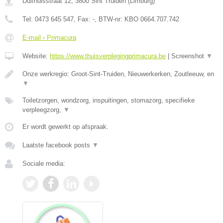
Duifhuisstraat 12
,
3800
Sint Truiden
(
Limburg
)
Tel:
0473 645 547
, Fax:
-
, BTW-nr:
KBO 0664.707.742
E-mail › Primacura
Website:
https://www.thuisverplegingprimacura.be
|
Screenshot
▼
Onze werkregio: Groot-Sint-Truiden, Nieuwerkerken, Zoutleeuw, en
▼
Toiletzorgen, wondzorg, inspuitingen, stomazorg, specifieke
verpleegzorg,
▼
Er wordt gewerkt op afspraak.
Laatste facebook posts
▼
Sociale media: