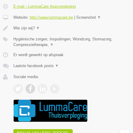
E-mail › LummaCare thuisverpleging
Website:
http://www.lummacare.be
|
Screenshot
▼
Wie zijn wij?
▼
Hygiënische zorgen, Inspuitingen, Wondzorg, Stomazorg,
Compressietherapie,
▼
Er wordt gewerkt op afspraak.
Laatste facebook posts
▼
Sociale media: