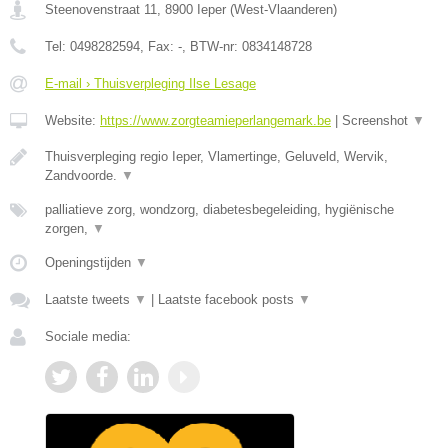
Steenovenstraat 11
,
8900
Ieper
(
West-Vlaanderen
)
Tel:
0498282594
, Fax:
-
, BTW-nr:
0834148728
E-mail › Thuisverpleging Ilse Lesage
Website:
https://www.zorgteamieperlangemark.be
|
Screenshot
▼
Thuisverpleging regio Ieper, Vlamertinge, Geluveld, Wervik,
Zandvoorde.
▼
palliatieve zorg, wondzorg, diabetesbegeleiding, hygiënische
zorgen,
▼
Openingstijden
▼
Laatste tweets
▼
|
Laatste facebook posts
▼
Sociale media: