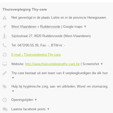
Thuisverpleging Thy-care
Niet gevestigd in de plaats Luttre en in de provincie Henegouwen.
West-Vlaanderen
»
Ruddervoorde
|
Google maps
▼
Sijslostraat 27
,
8020
Ruddervoorde
(
West-Vlaanderen
)
Tel:
0472/90.55.39
, Fax:
-
, BTW-nr:
-
E-mail › Thuisverpleging Thy-care
Website:
http://www.thuisverplegingthy-care.be
|
Screenshot
▼
Thy-care bestaat uit een team van 4 verpleegkundigen die elk hun
▼
Hulp bij hygiënische zorg, aan -en uitkleden, Wond -en stomazorg,
▼
Openingstijden
▼
Laatste facebook posts
▼