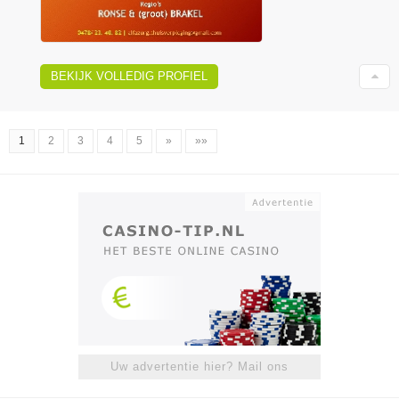
BEKIJK VOLLEDIG PROFIEL
1
2
3
4
5
»
»»
Uw advertentie hier? Mail ons