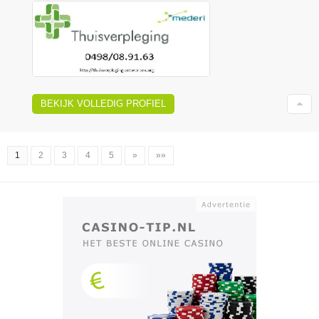
BEKIJK VOLLEDIG PROFIEL
1
2
3
4
5
»
»»