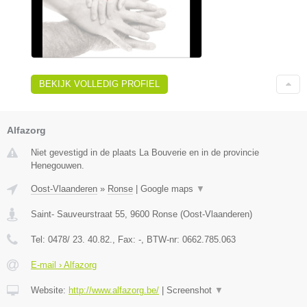
BEKIJK VOLLEDIG PROFIEL
Alfazorg
Niet gevestigd in de plaats La Bouverie en in de provincie
Henegouwen.
Oost-Vlaanderen
»
Ronse
|
Google maps
▼
Saint- Sauveurstraat 55
,
9600
Ronse
(
Oost-Vlaanderen
)
Tel:
0478/ 23. 40.82.
, Fax:
-
, BTW-nr:
0662.785.063
E-mail › Alfazorg
Website:
http://www.alfazorg.be/
|
Screenshot
▼