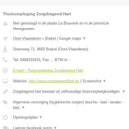
Thuisverpleging Zorgdragend Hart
Niet gevestigd in de plaats La Bouverie en in de provincie
Henegouwen.
Oost-Vlaanderen
»
Brakel
|
Google maps
▼
Steenweg 71
,
9660
Brakel
(
Oost-Vlaanderen
)
Tel:
0468233415
, Fax:
-
, BTW-nr:
-
E-mail › Thuisverpleging Zorgdragend Hart
Website:
http://www.zorgdragendhart.be
|
Screenshot
▼
Zorgdragend hart bestaat uit zelfstandige thuisverpleegkundigen.
▼
Algemene verzorging (hygiënische zorgen) douche - bad - lavabo -
bed,
▼
Openingstijden
▼
Laatste facebook posts
▼