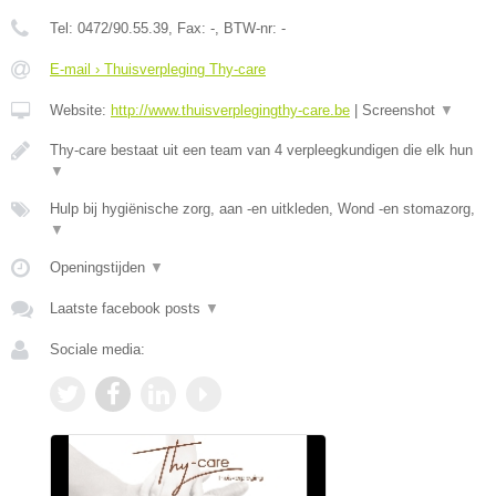
Tel:
0472/90.55.39
, Fax:
-
, BTW-nr:
-
E-mail › Thuisverpleging Thy-care
Website:
http://www.thuisverplegingthy-care.be
|
Screenshot
▼
Thy-care bestaat uit een team van 4 verpleegkundigen die elk hun
▼
Hulp bij hygiënische zorg, aan -en uitkleden, Wond -en stomazorg,
▼
Openingstijden
▼
Laatste facebook posts
▼
Sociale media: