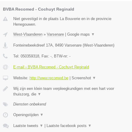
BVBA Recomed - Cochuyt Reginald
Niet gevestigd in de plaats La Bouverie en in de provincie
Henegouwen.
West-Vlaanderen
»
Varsenare
|
Google maps
▼
Fonteinebeekdreef 17A
,
8490
Varsenare
(
West-Vlaanderen
)
Tel:
050359318
, Fax:
-
, BTW-nr:
-
E-mail › BVBA Recomed - Cochuyt Reginald
Website:
http://www.recomed.be
|
Screenshot
▼
Wij zijn een klein team verpleegkundigen met een hart voor
thuiszorg, die
▼
Diensten onbekend
Openingstijden
▼
Laatste tweets
▼
|
Laatste facebook posts
▼