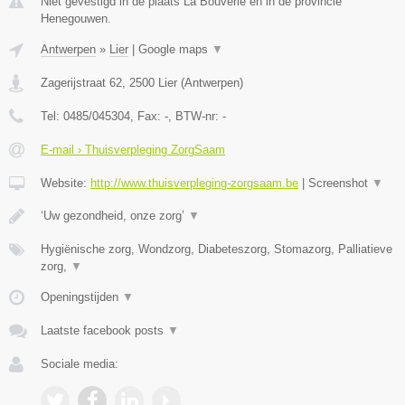
Niet gevestigd in de plaats La Bouverie en in de provincie
Henegouwen.
Antwerpen
»
Lier
|
Google maps
▼
Zagerijstraat 62
,
2500
Lier
(
Antwerpen
)
Tel:
0485/045304
, Fax:
-
, BTW-nr:
-
E-mail › Thuisverpleging ZorgSaam
Website:
http://www.thuisverpleging-zorgsaam.be
|
Screenshot
▼
‘Uw gezondheid, onze zorg’
▼
Hygiënische zorg, Wondzorg, Diabeteszorg, Stomazorg, Palliatieve
zorg,
▼
Openingstijden
▼
Laatste facebook posts
▼
Sociale media: