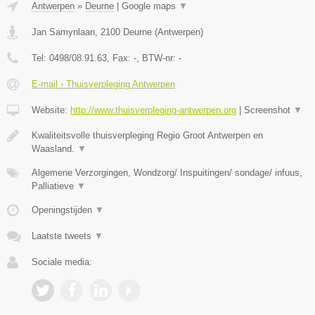
Antwerpen
»
Deurne
|
Google maps
▼
Jan Samynlaan
,
2100
Deurne
(
Antwerpen
)
Tel:
0498/08.91.63
, Fax:
-
, BTW-nr:
-
E-mail › Thuisverpleging Antwerpen
Website:
http://www.thuisverpleging-antwerpen.org
|
Screenshot
▼
Kwaliteitsvolle thuisverpleging Regio Groot Antwerpen en
Waasland.
▼
Algemene Verzorgingen, Wondzorg/ Inspuitingen/ sondage/ infuus,
Palliatieve
▼
Openingstijden
▼
Laatste tweets
▼
Sociale media: