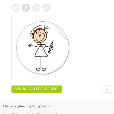
BEKIJK VOLLEDIG PROFIEL
Thuisverpleging ZorgSaam