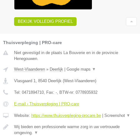
BEKIJK VOLLEDIG PROFIEL
Thuisverpleging | PRO-care
Niet gevestigd in de plaats La Bouverie en in de provincie
Henegouwen.
West-Vlaanderen
»
Deerlijk
|
Google maps
▼
Vlasgaard 1
,
8540
Deerlijk
(
West-Vlaanderen
)
Tel:
0471894710
, Fax:
-
, BTW-nr:
0778935932
E-mail › Thuisverpleging | PRO-care
Website:
https://www.thuisverpleging-procare.be
|
Screenshot
▼
Wij bieden een professionele warme zorg in uw vertrouwde
omgeving.
▼