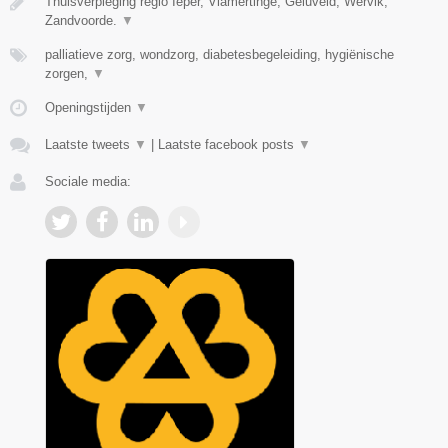
Thuisverpleging regio Ieper, Vlamertinge, Geluveld, Wervik,
Zandvoorde.
▼
palliatieve zorg, wondzorg, diabetesbegeleiding, hygiënische
zorgen,
▼
Openingstijden
▼
Laatste tweets
▼
|
Laatste facebook posts
▼
Sociale media: