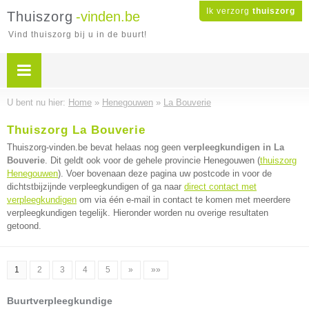
Ik verzorg
thuiszorg
Thuiszorg
-vinden.be
Vind thuiszorg bij u in de buurt!
U bent nu hier:
Home
»
Henegouwen
»
La Bouverie
Thuiszorg La Bouverie
Thuiszorg-vinden.be bevat helaas nog geen
verpleegkundigen in La
Bouverie
. Dit geldt ook voor de gehele provincie Henegouwen (
thuiszorg
Henegouwen
). Voer bovenaan deze pagina uw postcode in voor de
dichtstbijzijnde verpleegkundigen of ga naar
direct contact met
verpleegkundigen
om via één e-mail in contact te komen met meerdere
verpleegkundigen tegelijk. Hieronder worden nu overige resultaten
getoond.
1
2
3
4
5
»
»»
Buurtverpleegkundige