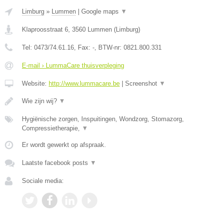
Limburg
»
Lummen
|
Google maps
▼
Klaproosstraat 6
,
3560
Lummen
(
Limburg
)
Tel:
0473/74.61.16
, Fax:
-
, BTW-nr:
0821.800.331
E-mail › LummaCare thuisverpleging
Website:
http://www.lummacare.be
|
Screenshot
▼
Wie zijn wij?
▼
Hygiënische zorgen, Inspuitingen, Wondzorg, Stomazorg,
Compressietherapie,
▼
Er wordt gewerkt op afspraak.
Laatste facebook posts
▼
Sociale media: