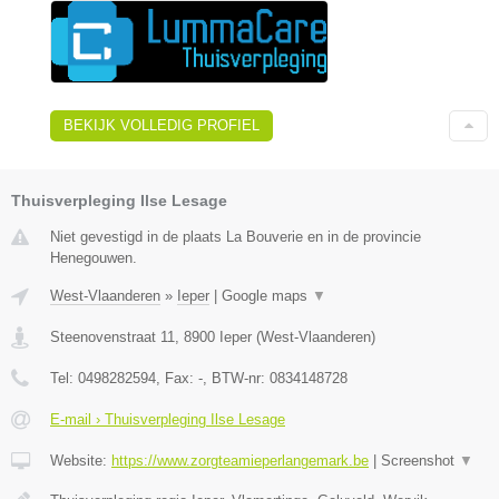
BEKIJK VOLLEDIG PROFIEL
Thuisverpleging Ilse Lesage
Niet gevestigd in de plaats La Bouverie en in de provincie
Henegouwen.
West-Vlaanderen
»
Ieper
|
Google maps
▼
Steenovenstraat 11
,
8900
Ieper
(
West-Vlaanderen
)
Tel:
0498282594
, Fax:
-
, BTW-nr:
0834148728
E-mail › Thuisverpleging Ilse Lesage
Website:
https://www.zorgteamieperlangemark.be
|
Screenshot
▼