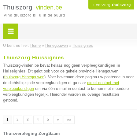
Ik verzorg
thuiszorg
Thuiszorg
-vinden.be
Vind thuiszorg bij u in de buurt!
U bent nu hier:
Home
»
Henegouwen
»
Huissignies
Thuiszorg Huissignies
Thuiszorg-vinden.be bevat helaas nog geen
verpleegkundigen in
Huissignies
. Dit geldt ook voor de gehele provincie Henegouwen
(
thuiszorg Henegouwen
). Voer bovenaan deze pagina uw postcode in voor
de dichtstbijzijnde verpleegkundigen of ga naar
direct contact met
verpleegkundigen
om via één e-mail in contact te komen met meerdere
verpleegkundigen tegelijk. Hieronder worden nu overige resultaten
getoond.
1
2
3
4
5
»
»»
Thuisverpleging ZorgSaam