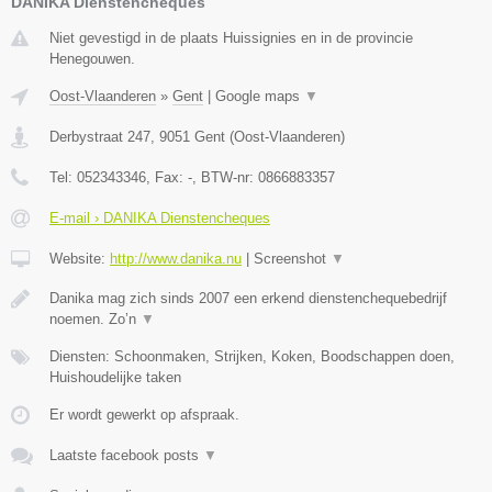
DANIKA Dienstencheques
Niet gevestigd in de plaats Huissignies en in de provincie
Henegouwen.
Oost-Vlaanderen
»
Gent
|
Google maps
▼
Derbystraat 247
,
9051
Gent
(
Oost-Vlaanderen
)
Tel:
052343346
, Fax:
-
, BTW-nr:
0866883357
E-mail › DANIKA Dienstencheques
Website:
http://www.danika.nu
|
Screenshot
▼
Danika mag zich sinds 2007 een erkend dienstenchequebedrijf
noemen. Zo’n
▼
Diensten: Schoonmaken, Strijken, Koken, Boodschappen doen,
Huishoudelijke taken
Er wordt gewerkt op afspraak.
Laatste facebook posts
▼