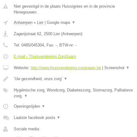
Niet gevestigd in de plaats Huissignies en in de provincie
Henegouwen.
Antwerpen
»
Lier
|
Google maps
▼
Zagerijstraat 62
,
2500
Lier
(
Antwerpen
)
Tel:
0485/045304
, Fax:
-
, BTW-nr:
-
E-mail › Thuisverpleging ZorgSaam
Website:
http://www.thuisverpleging-zorgsaam.be
|
Screenshot
▼
‘Uw gezondheid, onze zorg’
▼
Hygiënische zorg, Wondzorg, Diabeteszorg, Stomazorg, Palliatieve
zorg,
▼
Openingstijden
▼
Laatste facebook posts
▼
Sociale media: