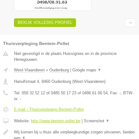
BEKIJK VOLLEDIG PROFIEL
Thuisverpleging Bentein-Pollet
Niet gevestigd in de plaats Huissignies en in de provincie
Henegouwen.
West-Vlaanderen
»
Oudenburg
|
Google maps
▼
Hariulfstraat 4
,
8460
Oudenburg
(
West-Vlaanderen
)
Tel:
059 32 52 12 of 0485 50 17 23 of 0486 61 06 54
, Fax:
-
, BTW-
nr:
-
E-mail › Thuisverpleging Bentein-Pollet
Website:
http://www.bentein-pollet.be
|
Screenshot
▼
Wij komen bij u thuis alle verpleegkundige zorgen uitvoeren, bieden
een
▼