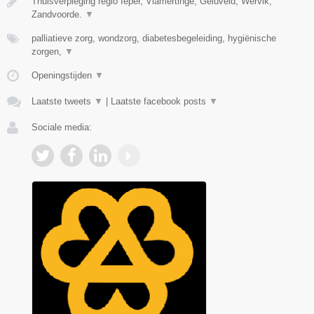
Thuisverpleging regio Ieper, Vlamertinge, Geluveld, Wervik,
Zandvoorde.
▼
palliatieve zorg, wondzorg, diabetesbegeleiding, hygiënische
zorgen,
▼
Openingstijden
▼
Laatste tweets
▼
|
Laatste facebook posts
▼
Sociale media: