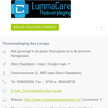
BEKIJK VOLLEDIG PROFIEL
Thuisverpleging Ilse Lesage
Niet gevestigd in de plaats Huissignies en in de provincie
Henegouwen.
West-Vlaanderen
»
Ieper
|
Google maps
▼
Steenovenstraat 11
,
8900
Ieper
(
West-Vlaanderen
)
Tel:
0498282594
, Fax:
-
, BTW-nr:
0834148728
E-mail › Thuisverpleging Ilse Lesage
Website:
https://www.zorgteamieperlangemark.be
|
Screenshot
▼