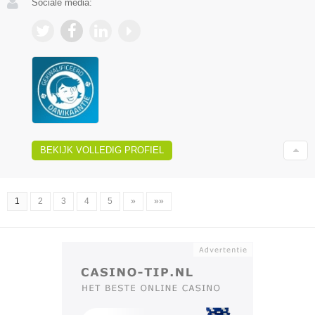
Sociale media:
BEKIJK VOLLEDIG PROFIEL
1
2
3
4
5
»
»»