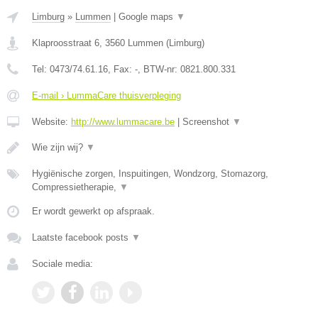
Limburg
»
Lummen
|
Google maps
▼
Klaproosstraat 6
,
3560
Lummen
(
Limburg
)
Tel:
0473/74.61.16
, Fax:
-
, BTW-nr:
0821.800.331
E-mail › LummaCare thuisverpleging
Website:
http://www.lummacare.be
|
Screenshot
▼
Wie zijn wij?
▼
Hygiënische zorgen, Inspuitingen, Wondzorg, Stomazorg,
Compressietherapie,
▼
Er wordt gewerkt op afspraak.
Laatste facebook posts
▼
Sociale media: