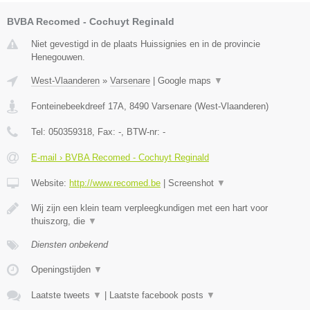
BVBA Recomed - Cochuyt Reginald
Niet gevestigd in de plaats Huissignies en in de provincie
Henegouwen.
West-Vlaanderen
»
Varsenare
|
Google maps
▼
Fonteinebeekdreef 17A
,
8490
Varsenare
(
West-Vlaanderen
)
Tel:
050359318
, Fax:
-
, BTW-nr:
-
E-mail › BVBA Recomed - Cochuyt Reginald
Website:
http://www.recomed.be
|
Screenshot
▼
Wij zijn een klein team verpleegkundigen met een hart voor
thuiszorg, die
▼
Diensten onbekend
Openingstijden
▼
Laatste tweets
▼
|
Laatste facebook posts
▼