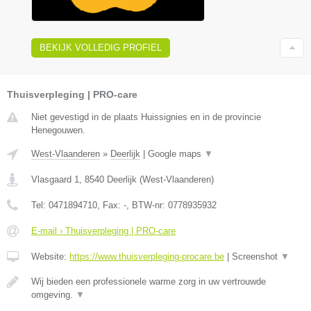
BEKIJK VOLLEDIG PROFIEL
Thuisverpleging | PRO-care
Niet gevestigd in de plaats Huissignies en in de provincie
Henegouwen.
West-Vlaanderen
»
Deerlijk
|
Google maps
▼
Vlasgaard 1
,
8540
Deerlijk
(
West-Vlaanderen
)
Tel:
0471894710
, Fax:
-
, BTW-nr:
0778935932
E-mail › Thuisverpleging | PRO-care
Website:
https://www.thuisverpleging-procare.be
|
Screenshot
▼
Wij bieden een professionele warme zorg in uw vertrouwde
omgeving.
▼