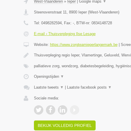
West-Vlaanderen
»
Ieper
|
Google maps
▼
Steenovenstraat 11
,
8900
Ieper
(
West-Vlaanderen
)
Tel:
0498282594
, Fax:
-
, BTW-nr:
0834148728
E-mail › Thuisverpleging Ilse Lesage
Website:
https://www.zorgteamieperlangemark.be
|
Scree
Thuisverpleging regio Ieper, Vlamertinge, Geluveld, Wer
palliatieve zorg, wondzorg, diabetesbegeleiding, hygiëni
Openingstijden
▼
Laatste tweets
▼
|
Laatste facebook posts
▼
Sociale media:
BEKIJK VOLLEDIG PROFIEL