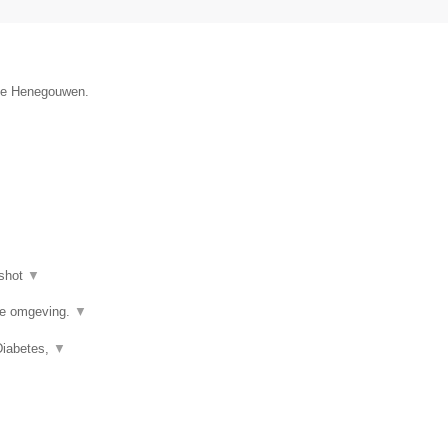
cie Henegouwen.
shot
▼
de omgeving.
▼
Diabetes,
▼