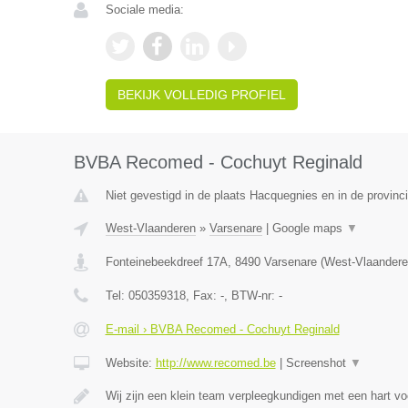
Sociale media:
BEKIJK VOLLEDIG PROFIEL
BVBA Recomed - Cochuyt Reginald
Niet gevestigd in de plaats Hacquegnies en in de provin
West-Vlaanderen
»
Varsenare
|
Google maps
▼
Fonteinebeekdreef 17A
,
8490
Varsenare
(
West-Vlaandere
Tel:
050359318
, Fax:
-
, BTW-nr:
-
E-mail › BVBA Recomed - Cochuyt Reginald
Website:
http://www.recomed.be
|
Screenshot
▼
Wij zijn een klein team verpleegkundigen met een hart vo