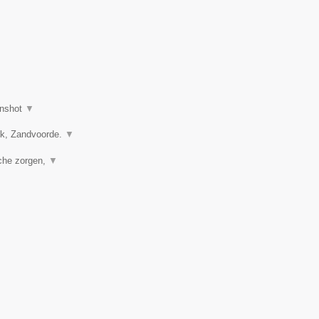
nshot
▼
vik, Zandvoorde.
▼
sche zorgen,
▼