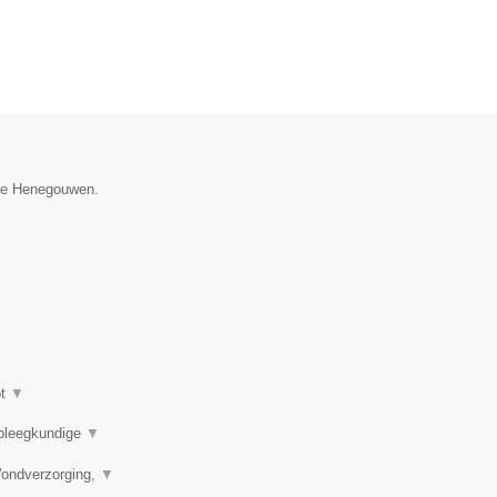
cie Henegouwen.
ot
▼
rpleegkundige
▼
Wondverzorging,
▼