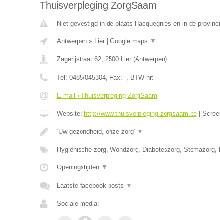
Thuisverpleging ZorgSaam
Niet gevestigd in de plaats Hacquegnies en in de provin
Antwerpen
»
Lier
|
Google maps
▼
Zagerijstraat 62
,
2500
Lier
(
Antwerpen
)
Tel:
0485/045304
, Fax:
-
, BTW-nr:
-
E-mail › Thuisverpleging ZorgSaam
Website:
http://www.thuisverpleging-zorgsaam.be
|
Scree
‘Uw gezondheid, onze zorg’
▼
Hygiënische zorg, Wondzorg, Diabeteszorg, Stomazorg, P
Openingstijden
▼
Laatste facebook posts
▼
Sociale media: