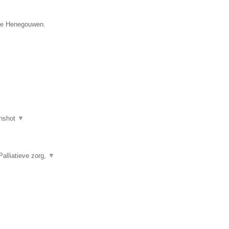
cie Henegouwen.
nshot
▼
alliatieve zorg,
▼