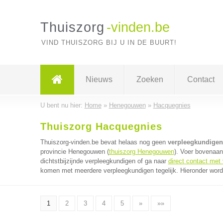
Thuiszorg
-vinden.be
VIND THUISZORG BIJ U IN DE BUURT!
Nieuws
Zoeken
Contact
U bent nu hier:
Home
»
Henegouwen
»
Hacquegnies
Thuiszorg Hacquegnies
Thuiszorg-vinden.be bevat helaas nog geen
verpleegkundigen
provincie Henegouwen (
thuiszorg Henegouwen
). Voer bovenaan
dichtstbijzijnde verpleegkundigen of ga naar
direct contact met
komen met meerdere verpleegkundigen tegelijk. Hieronder worde
1
2
3
4
5
»
»»