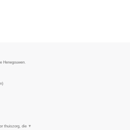
cie Henegouwen.
n
)
or thuiszorg, die
▼