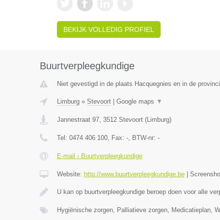
BEKIJK VOLLEDIG PROFIEL
Buurtverpleegkundige
Niet gevestigd in de plaats Hacquegnies en in de provin
Limburg
»
Stevoort
|
Google maps
▼
Jannestraat 97
,
3512
Stevoort
(
Limburg
)
Tel:
0474 406 100
, Fax:
-
, BTW-nr:
-
E-mail › Buurtverpleegkundige
Website:
http://www.buurtverpleegkundige.be
|
Screensh
U kan op buurtverpleegkundige beroep doen voor alle ve
Hygiënische zorgen, Palliatieve zorgen, Medicatieplan, 