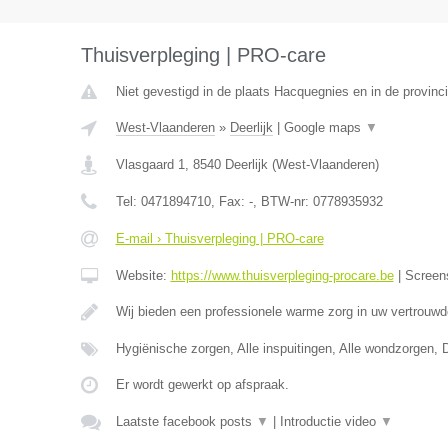
Thuisverpleging | PRO-care
Niet gevestigd in de plaats Hacquegnies en in de provin
West-Vlaanderen
»
Deerlijk
|
Google maps
▼
Vlasgaard 1
,
8540
Deerlijk
(
West-Vlaanderen
)
Tel:
0471894710
, Fax:
-
, BTW-nr:
0778935932
E-mail › Thuisverpleging | PRO-care
Website:
https://www.thuisverpleging-procare.be
|
Screen
Wij bieden een professionele warme zorg in uw vertrouw
Hygiënische zorgen, Alle inspuitingen, Alle wondzorgen, 
Er wordt gewerkt op afspraak.
Laatste facebook posts
▼
|
Introductie video
▼