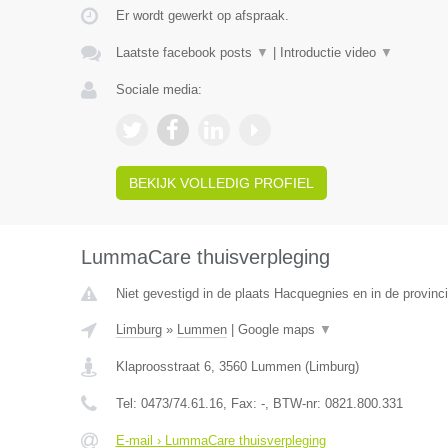
Er wordt gewerkt op afspraak.
Laatste facebook posts
▼
|
Introductie video
▼
Sociale media:
BEKIJK VOLLEDIG PROFIEL
LummaCare thuisverpleging
Niet gevestigd in de plaats Hacquegnies en in de provin
Limburg
»
Lummen
|
Google maps
▼
Klaproosstraat 6
,
3560
Lummen
(
Limburg
)
Tel:
0473/74.61.16
, Fax:
-
, BTW-nr:
0821.800.331
E-mail › LummaCare thuisverpleging