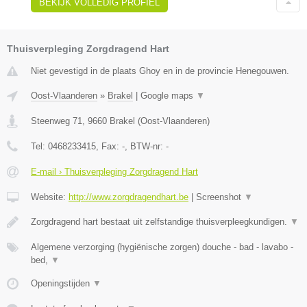
BEKIJK VOLLEDIG PROFIEL
Thuisverpleging Zorgdragend Hart
Niet gevestigd in de plaats Ghoy en in de provincie Henegouwen.
Oost-Vlaanderen
»
Brakel
|
Google maps
▼
Steenweg 71
,
9660
Brakel
(
Oost-Vlaanderen
)
Tel:
0468233415
, Fax:
-
, BTW-nr:
-
E-mail › Thuisverpleging Zorgdragend Hart
Website:
http://www.zorgdragendhart.be
|
Screenshot
▼
Zorgdragend hart bestaat uit zelfstandige thuisverpleegkundigen.
▼
Algemene verzorging (hygiënische zorgen) douche - bad - lavabo -
bed,
▼
Openingstijden
▼