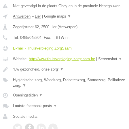
Niet gevestigd in de plaats Ghoy en in de provincie Henegouwen.
Antwerpen
»
Lier
|
Google maps
▼
Zagerijstraat 62
,
2500
Lier
(
Antwerpen
)
Tel:
0485/045304
, Fax:
-
, BTW-nr:
-
E-mail › Thuisverpleging ZorgSaam
Website:
http://www.thuisverpleging-zorgsaam.be
|
Screenshot
▼
‘Uw gezondheid, onze zorg’
▼
Hygiënische zorg, Wondzorg, Diabeteszorg, Stomazorg, Palliatieve
zorg,
▼
Openingstijden
▼
Laatste facebook posts
▼
Sociale media: