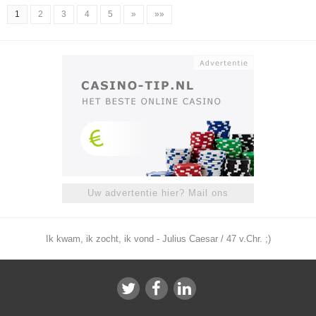
1
2
3
4
5
»
»»
Uw advertentie hier? Mail ons
Ik kwam, ik zocht, ik vond - Julius Caesar / 47 v.Chr. ;)