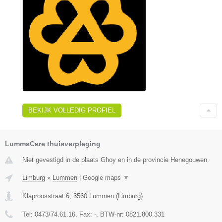
BEKIJK VOLLEDIG PROFIEL
LummaCare thuisverpleging
Niet gevestigd in de plaats Ghoy en in de provincie Henegouwen.
Limburg
»
Lummen
|
Google maps
▼
Klaproosstraat 6
,
3560
Lummen
(
Limburg
)
Tel:
0473/74.61.16
, Fax:
-
, BTW-nr:
0821.800.331