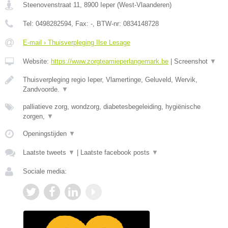
Steenovenstraat 11
,
8900
Ieper
(
West-Vlaanderen
)
Tel:
0498282594
, Fax:
-
, BTW-nr:
0834148728
E-mail › Thuisverpleging Ilse Lesage
Website:
https://www.zorgteamieperlangemark.be
|
Screenshot
▼
Thuisverpleging regio Ieper, Vlamertinge, Geluveld, Wervik,
Zandvoorde.
▼
palliatieve zorg, wondzorg, diabetesbegeleiding, hygiënische
zorgen,
▼
Openingstijden
▼
Laatste tweets
▼
|
Laatste facebook posts
▼
Sociale media: