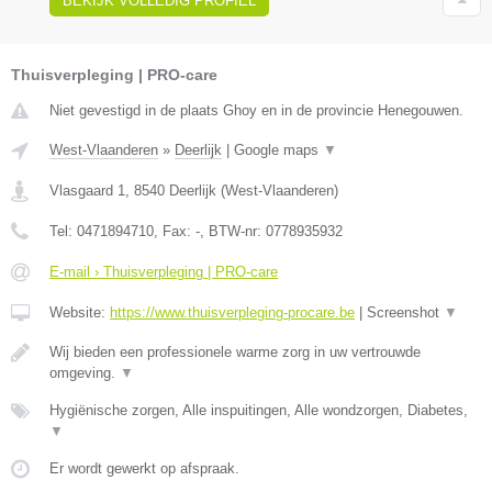
BEKIJK VOLLEDIG PROFIEL
Thuisverpleging | PRO-care
Niet gevestigd in de plaats Ghoy en in de provincie Henegouwen.
West-Vlaanderen
»
Deerlijk
|
Google maps
▼
Vlasgaard 1
,
8540
Deerlijk
(
West-Vlaanderen
)
Tel:
0471894710
, Fax:
-
, BTW-nr:
0778935932
E-mail › Thuisverpleging | PRO-care
Website:
https://www.thuisverpleging-procare.be
|
Screenshot
▼
Wij bieden een professionele warme zorg in uw vertrouwde
omgeving.
▼
Hygiënische zorgen, Alle inspuitingen, Alle wondzorgen, Diabetes,
▼
Er wordt gewerkt op afspraak.