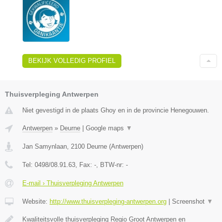
BEKIJK VOLLEDIG PROFIEL
Thuisverpleging Antwerpen
Niet gevestigd in de plaats Ghoy en in de provincie Henegouwen.
Antwerpen
»
Deurne
|
Google maps
▼
Jan Samynlaan
,
2100
Deurne
(
Antwerpen
)
Tel:
0498/08.91.63
, Fax:
-
, BTW-nr:
-
E-mail › Thuisverpleging Antwerpen
Website:
http://www.thuisverpleging-antwerpen.org
|
Screenshot
▼
Kwaliteitsvolle thuisverpleging Regio Groot Antwerpen en