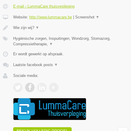
E-mail › LummaCare thuisverpleging
Website:
http://www.lummacare.be
|
Screenshot
▼
Wie zijn wij?
▼
Hygiënische zorgen, Inspuitingen, Wondzorg, Stomazorg,
Compressietherapie,
▼
Er wordt gewerkt op afspraak.
Laatste facebook posts
▼
Sociale media: