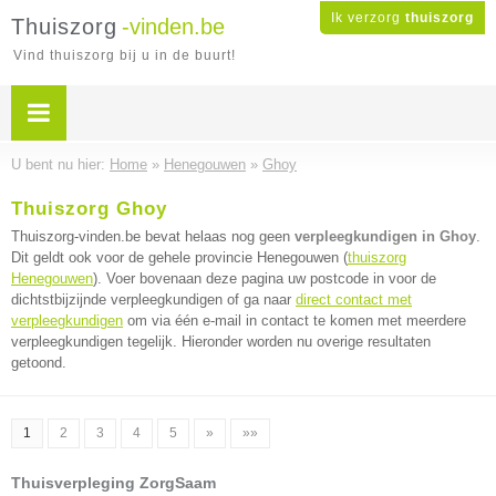
Ik verzorg
thuiszorg
Thuiszorg
-vinden.be
Vind thuiszorg bij u in de buurt!
U bent nu hier:
Home
»
Henegouwen
»
Ghoy
Thuiszorg Ghoy
Thuiszorg-vinden.be bevat helaas nog geen
verpleegkundigen in Ghoy
.
Dit geldt ook voor de gehele provincie Henegouwen (
thuiszorg
Henegouwen
). Voer bovenaan deze pagina uw postcode in voor de
dichtstbijzijnde verpleegkundigen of ga naar
direct contact met
verpleegkundigen
om via één e-mail in contact te komen met meerdere
verpleegkundigen tegelijk. Hieronder worden nu overige resultaten
getoond.
1
2
3
4
5
»
»»
Thuisverpleging ZorgSaam