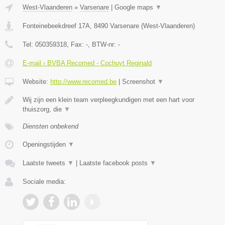
West-Vlaanderen
»
Varsenare
|
Google maps
▼
Fonteinebeekdreef 17A
,
8490
Varsenare
(
West-Vlaanderen
)
Tel:
050359318
, Fax:
-
, BTW-nr:
-
E-mail › BVBA Recomed - Cochuyt Reginald
Website:
http://www.recomed.be
|
Screenshot
▼
Wij zijn een klein team verpleegkundigen met een hart voor
thuiszorg, die
▼
Diensten onbekend
Openingstijden
▼
Laatste tweets
▼
|
Laatste facebook posts
▼
Sociale media: