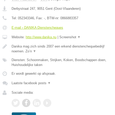
Derbystraat 247
,
9051
Gent
(
Oost-Vlaanderen
)
Tel:
052343346
, Fax:
-
, BTW-nr:
0866883357
E-mail › DANIKA Dienstencheques
Website:
http://www.danika.nu
|
Screenshot
▼
Danika mag zich sinds 2007 een erkend dienstenchequebedrijf
noemen. Zo’n
▼
Diensten: Schoonmaken, Strijken, Koken, Boodschappen doen,
Huishoudelijke taken
Er wordt gewerkt op afspraak.
Laatste facebook posts
▼
Sociale media: