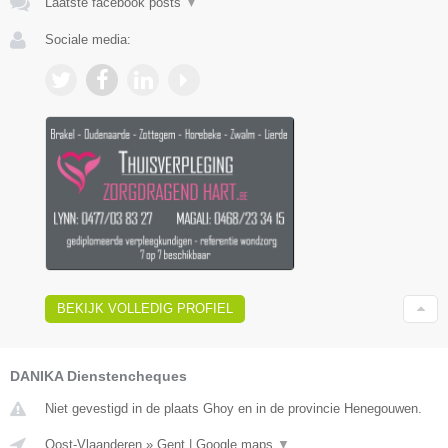
Laatste facebook posts
▼
Sociale media:
BEKIJK VOLLEDIG PROFIEL
DANIKA Dienstencheques
Niet gevestigd in de plaats Ghoy en in de provincie Henegouwen.
Oost-Vlaanderen
»
Gent
|
Google maps
▼