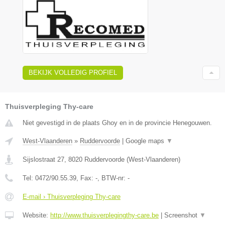
BEKIJK VOLLEDIG PROFIEL
Thuisverpleging Thy-care
Niet gevestigd in de plaats Ghoy en in de provincie Henegouwen.
West-Vlaanderen
»
Ruddervoorde
|
Google maps
▼
Sijslostraat 27
,
8020
Ruddervoorde
(
West-Vlaanderen
)
Tel:
0472/90.55.39
, Fax:
-
, BTW-nr:
-
E-mail › Thuisverpleging Thy-care
Website:
http://www.thuisverplegingthy-care.be
|
Screenshot
▼