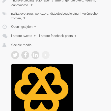
Thuisverpleging regio Ieper, Vlamertinge, Geluveld, Wervik,
Zandvoorde.
▼
palliatieve zorg, wondzorg, diabetesbegeleiding, hygiënische
zorgen,
▼
Openingstijden
▼
Laatste tweets
▼
|
Laatste facebook posts
▼
Sociale media: