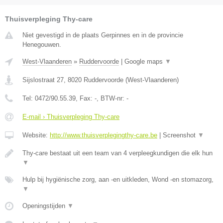
Thuisverpleging Thy-care
Niet gevestigd in de plaats Gerpinnes en in de provincie
Henegouwen.
West-Vlaanderen
»
Ruddervoorde
|
Google maps
▼
Sijslostraat 27
,
8020
Ruddervoorde
(
West-Vlaanderen
)
Tel:
0472/90.55.39
, Fax:
-
, BTW-nr:
-
E-mail › Thuisverpleging Thy-care
Website:
http://www.thuisverplegingthy-care.be
|
Screenshot
▼
Thy-care bestaat uit een team van 4 verpleegkundigen die elk hun
▼
Hulp bij hygiënische zorg, aan -en uitkleden, Wond -en stomazorg,
▼
Openingstijden
▼