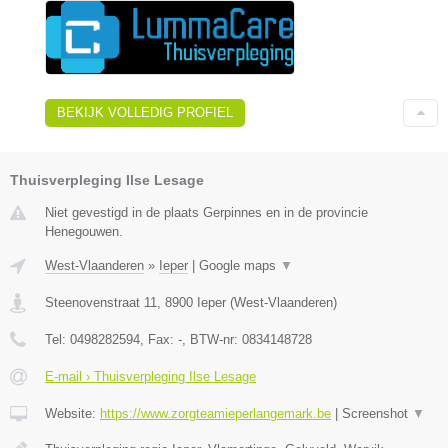
BEKIJK VOLLEDIG PROFIEL
Thuisverpleging Ilse Lesage
Niet gevestigd in de plaats Gerpinnes en in de provincie
Henegouwen.
West-Vlaanderen
»
Ieper
|
Google maps
▼
Steenovenstraat 11
,
8900
Ieper
(
West-Vlaanderen
)
Tel:
0498282594
, Fax:
-
, BTW-nr:
0834148728
E-mail › Thuisverpleging Ilse Lesage
Website:
https://www.zorgteamieperlangemark.be
|
Screenshot
▼