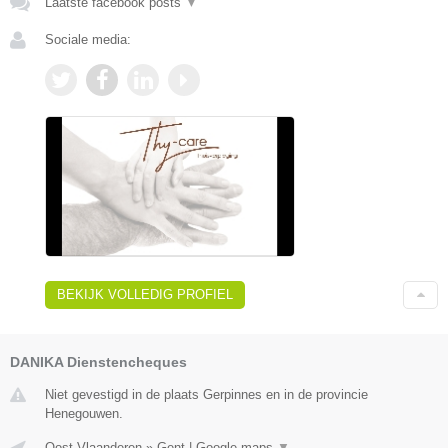
Laatste facebook posts
▼
Sociale media:
BEKIJK VOLLEDIG PROFIEL
DANIKA Dienstencheques
Niet gevestigd in de plaats Gerpinnes en in de provincie
Henegouwen.
Oost-Vlaanderen
»
Gent
|
Google maps
▼