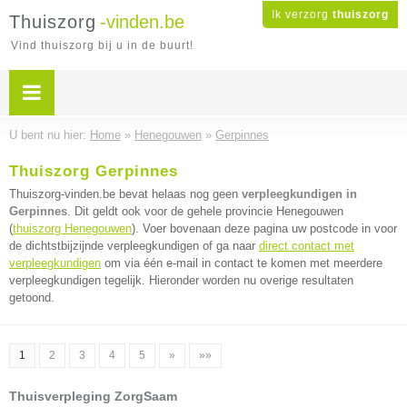
Ik verzorg
thuiszorg
Thuiszorg
-vinden.be
Vind thuiszorg bij u in de buurt!
U bent nu hier:
Home
»
Henegouwen
»
Gerpinnes
Thuiszorg Gerpinnes
Thuiszorg-vinden.be bevat helaas nog geen
verpleegkundigen in
Gerpinnes
. Dit geldt ook voor de gehele provincie Henegouwen
(
thuiszorg Henegouwen
). Voer bovenaan deze pagina uw postcode in voor
de dichtstbijzijnde verpleegkundigen of ga naar
direct contact met
verpleegkundigen
om via één e-mail in contact te komen met meerdere
verpleegkundigen tegelijk. Hieronder worden nu overige resultaten
getoond.
1
2
3
4
5
»
»»
Thuisverpleging ZorgSaam