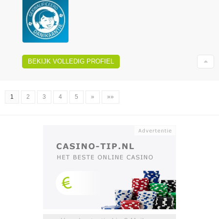
BEKIJK VOLLEDIG PROFIEL
1
2
3
4
5
»
»»