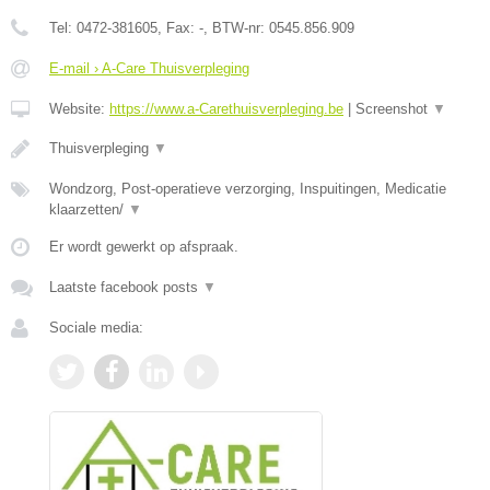
Tel:
0472-381605
, Fax:
-
, BTW-nr:
0545.856.909
E-mail › A-Care Thuisverpleging
Website:
https://www.a-Carethuisverpleging.be
|
Screenshot
▼
Thuisverpleging
▼
Wondzorg, Post-operatieve verzorging, Inspuitingen, Medicatie
klaarzetten/
▼
Er wordt gewerkt op afspraak.
Laatste facebook posts
▼
Sociale media: