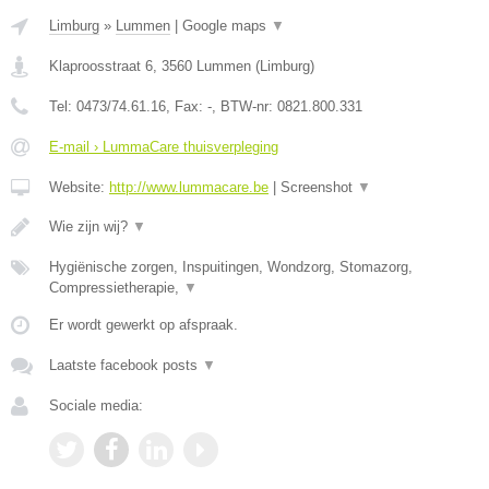
Limburg
»
Lummen
|
Google maps
▼
Klaproosstraat 6
,
3560
Lummen
(
Limburg
)
Tel:
0473/74.61.16
, Fax:
-
, BTW-nr:
0821.800.331
E-mail › LummaCare thuisverpleging
Website:
http://www.lummacare.be
|
Screenshot
▼
Wie zijn wij?
▼
Hygiënische zorgen, Inspuitingen, Wondzorg, Stomazorg,
Compressietherapie,
▼
Er wordt gewerkt op afspraak.
Laatste facebook posts
▼
Sociale media: