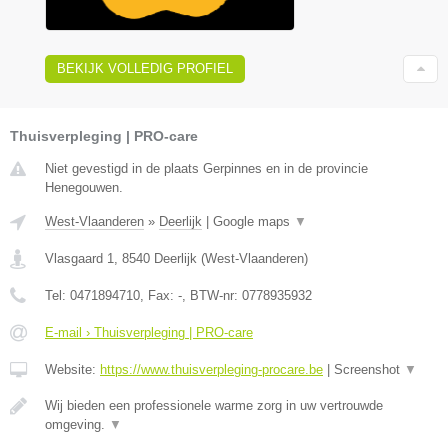
BEKIJK VOLLEDIG PROFIEL
Thuisverpleging | PRO-care
Niet gevestigd in de plaats Gerpinnes en in de provincie
Henegouwen.
West-Vlaanderen
»
Deerlijk
|
Google maps
▼
Vlasgaard 1
,
8540
Deerlijk
(
West-Vlaanderen
)
Tel:
0471894710
, Fax:
-
, BTW-nr:
0778935932
E-mail › Thuisverpleging | PRO-care
Website:
https://www.thuisverpleging-procare.be
|
Screenshot
▼
Wij bieden een professionele warme zorg in uw vertrouwde
omgeving.
▼