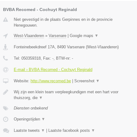
BVBA Recomed - Cochuyt Reginald
Niet gevestigd in de plaats Gerpinnes en in de provincie
Henegouwen.
West-Vlaanderen
»
Varsenare
|
Google maps
▼
Fonteinebeekdreef 17A
,
8490
Varsenare
(
West-Vlaanderen
)
Tel:
050359318
, Fax:
-
, BTW-nr:
-
E-mail › BVBA Recomed - Cochuyt Reginald
Website:
http://www.recomed.be
|
Screenshot
▼
Wij zijn een klein team verpleegkundigen met een hart voor
thuiszorg, die
▼
Diensten onbekend
Openingstijden
▼
Laatste tweets
▼
|
Laatste facebook posts
▼