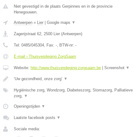
Niet gevestigd in de plaats Gerpinnes en in de provincie
Henegouwen.
Antwerpen
»
Lier
|
Google maps
▼
Zagerijstraat 62
,
2500
Lier
(
Antwerpen
)
Tel:
0485/045304
, Fax:
-
, BTW-nr:
-
E-mail › Thuisverpleging ZorgSaam
Website:
http://www.thuisverpleging-zorgsaam.be
|
Screenshot
▼
‘Uw gezondheid, onze zorg’
▼
Hygiënische zorg, Wondzorg, Diabeteszorg, Stomazorg, Palliatieve
zorg,
▼
Openingstijden
▼
Laatste facebook posts
▼
Sociale media: