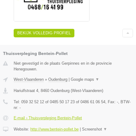
BEKIJK VOLLEDIG PROFIEL
Thuisverpleging Bentein-Pollet
Niet gevestigd in de plaats Gerpinnes en in de provincie
Henegouwen.
West-Vlaanderen
»
Oudenburg
|
Google maps
▼
Hariulfstraat 4
,
8460
Oudenburg
(
West-Vlaanderen
)
Tel:
059 32 52 12 of 0485 50 17 23 of 0486 61 06 54
, Fax:
-
, BTW-
nr:
-
E-mail › Thuisverpleging Bentein-Pollet
Website:
http://www.bentein-pollet.be
|
Screenshot
▼