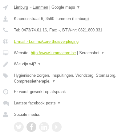
Limburg
»
Lummen
|
Google maps
▼
Klaproosstraat 6
,
3560
Lummen
(
Limburg
)
Tel:
0473/74.61.16
, Fax:
-
, BTW-nr:
0821.800.331
E-mail › LummaCare thuisverpleging
Website:
http://www.lummacare.be
|
Screenshot
▼
Wie zijn wij?
▼
Hygiënische zorgen, Inspuitingen, Wondzorg, Stomazorg,
Compressietherapie,
▼
Er wordt gewerkt op afspraak.
Laatste facebook posts
▼
Sociale media: