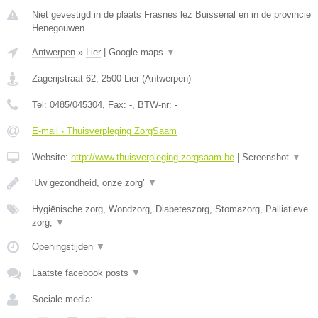
Niet gevestigd in de plaats Frasnes lez Buissenal en in de provincie
Henegouwen.
Antwerpen
»
Lier
|
Google maps
▼
Zagerijstraat 62
,
2500
Lier
(
Antwerpen
)
Tel:
0485/045304
, Fax:
-
, BTW-nr:
-
E-mail › Thuisverpleging ZorgSaam
Website:
http://www.thuisverpleging-zorgsaam.be
|
Screenshot
▼
‘Uw gezondheid, onze zorg’
▼
Hygiënische zorg, Wondzorg, Diabeteszorg, Stomazorg, Palliatieve
zorg,
▼
Openingstijden
▼
Laatste facebook posts
▼
Sociale media: