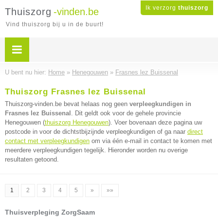
Ik verzorg
thuiszorg
Thuiszorg
-vinden.be
Vind thuiszorg bij u in de buurt!
U bent nu hier:
Home
»
Henegouwen
»
Frasnes lez Buissenal
Thuiszorg Frasnes lez Buissenal
Thuiszorg-vinden.be bevat helaas nog geen
verpleegkundigen in
Frasnes lez Buissenal
. Dit geldt ook voor de gehele provincie
Henegouwen (
thuiszorg Henegouwen
). Voer bovenaan deze pagina uw
postcode in voor de dichtstbijzijnde verpleegkundigen of ga naar
direct
contact met verpleegkundigen
om via één e-mail in contact te komen met
meerdere verpleegkundigen tegelijk. Hieronder worden nu overige
resultaten getoond.
1
2
3
4
5
»
»»
Thuisverpleging ZorgSaam