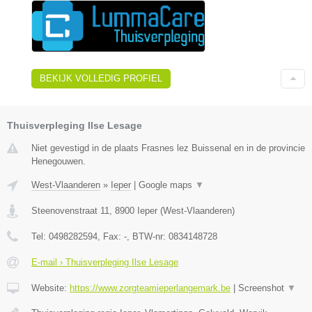
BEKIJK VOLLEDIG PROFIEL
Thuisverpleging Ilse Lesage
Niet gevestigd in de plaats Frasnes lez Buissenal en in de provincie
Henegouwen.
West-Vlaanderen
»
Ieper
|
Google maps
▼
Steenovenstraat 11
,
8900
Ieper
(
West-Vlaanderen
)
Tel:
0498282594
, Fax:
-
, BTW-nr:
0834148728
E-mail › Thuisverpleging Ilse Lesage
Website:
https://www.zorgteamieperlangemark.be
|
Screenshot
▼