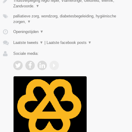
Thuisverpleging regio Ieper, Vlamertinge, Geluveld, Wervik,
Zandvoorde.
▼
palliatieve zorg, wondzorg, diabetesbegeleiding, hygiënische
zorgen,
▼
Openingstijden
▼
Laatste tweets
▼
|
Laatste facebook posts
▼
Sociale media: