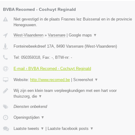
BVBA Recomed - Cochuyt Reginald
Niet gevestigd in de plaats Frasnes lez Buissenal en in de provincie
Henegouwen.
West-Vlaanderen
»
Varsenare
|
Google maps
▼
Fonteinebeekdreef 17A
,
8490
Varsenare
(
West-Vlaanderen
)
Tel:
050359318
, Fax:
-
, BTW-nr:
-
E-mail › BVBA Recomed - Cochuyt Reginald
Website:
http://www.recomed.be
|
Screenshot
▼
Wij zijn een klein team verpleegkundigen met een hart voor
thuiszorg, die
▼
Diensten onbekend
Openingstijden
▼
Laatste tweets
▼
|
Laatste facebook posts
▼