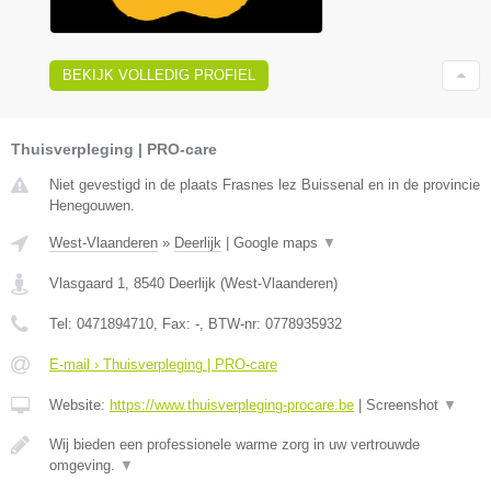
BEKIJK VOLLEDIG PROFIEL
Thuisverpleging | PRO-care
Niet gevestigd in de plaats Frasnes lez Buissenal en in de provincie
Henegouwen.
West-Vlaanderen
»
Deerlijk
|
Google maps
▼
Vlasgaard 1
,
8540
Deerlijk
(
West-Vlaanderen
)
Tel:
0471894710
, Fax:
-
, BTW-nr:
0778935932
E-mail › Thuisverpleging | PRO-care
Website:
https://www.thuisverpleging-procare.be
|
Screenshot
▼
Wij bieden een professionele warme zorg in uw vertrouwde
omgeving.
▼