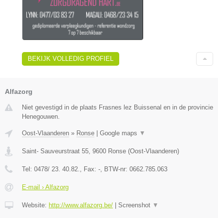
BEKIJK VOLLEDIG PROFIEL
Alfazorg
Niet gevestigd in de plaats Frasnes lez Buissenal en in de provincie
Henegouwen.
Oost-Vlaanderen
»
Ronse
|
Google maps
▼
Saint- Sauveurstraat 55
,
9600
Ronse
(
Oost-Vlaanderen
)
Tel:
0478/ 23. 40.82.
, Fax:
-
, BTW-nr:
0662.785.063
E-mail › Alfazorg
Website:
http://www.alfazorg.be/
|
Screenshot
▼