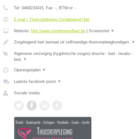
Tel:
0468233415
, Fax:
-
, BTW-nr:
-
E-mail › Thuisverpleging Zorgdragend Hart
Website:
http://www.zorgdragendhart.be
|
Screenshot
▼
Zorgdragend hart bestaat uit zelfstandige thuisverpleegkundigen.
▼
Algemene verzorging (hygiënische zorgen) douche - bad - lavabo -
bed,
▼
Openingstijden
▼
Laatste facebook posts
▼
Sociale media: