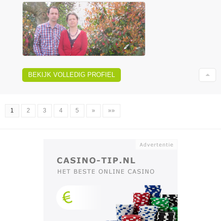
BEKIJK VOLLEDIG PROFIEL
1
2
3
4
5
»
»»