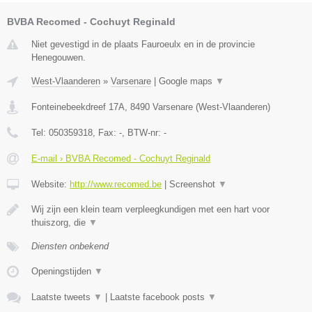
BVBA Recomed - Cochuyt Reginald
Niet gevestigd in de plaats Fauroeulx en in de provincie
Henegouwen.
West-Vlaanderen
»
Varsenare
|
Google maps
▼
Fonteinebeekdreef 17A
,
8490
Varsenare
(
West-Vlaanderen
)
Tel:
050359318
, Fax:
-
, BTW-nr:
-
E-mail › BVBA Recomed - Cochuyt Reginald
Website:
http://www.recomed.be
|
Screenshot
▼
Wij zijn een klein team verpleegkundigen met een hart voor
thuiszorg, die
▼
Diensten onbekend
Openingstijden
▼
Laatste tweets
▼
|
Laatste facebook posts
▼