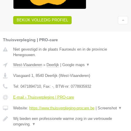
BEKIJK VOLLEDIG PROFIEL
Thuisverpleging | PRO-care
Niet gevestigd in de plaats Fauroeulx en in de provincie
Henegouwen.
West-Vlaanderen
»
Deerlijk
|
Google maps
▼
Vlasgaard 1
,
8540
Deerlijk
(
West-Vlaanderen
)
Tel:
0471894710
, Fax:
-
, BTW-nr:
0778935932
E-mail › Thuisverpleging | PRO-care
Website:
https://www.thuisverpleging-procare.be
|
Screenshot
▼
Wij bieden een professionele warme zorg in uw vertrouwde
omgeving.
▼