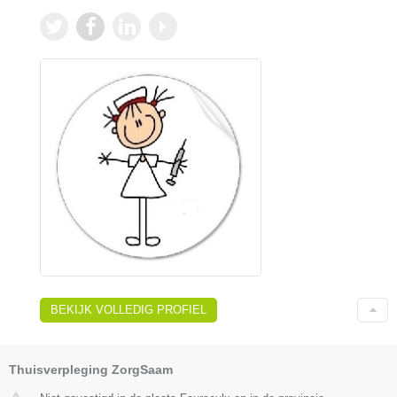
BEKIJK VOLLEDIG PROFIEL
Thuisverpleging ZorgSaam