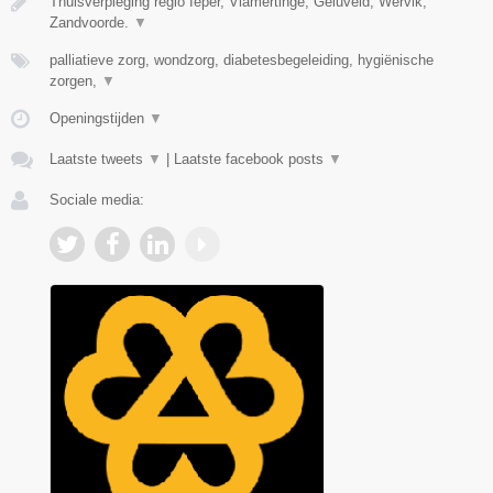
Thuisverpleging regio Ieper, Vlamertinge, Geluveld, Wervik,
Zandvoorde.
▼
palliatieve zorg, wondzorg, diabetesbegeleiding, hygiënische
zorgen,
▼
Openingstijden
▼
Laatste tweets
▼
|
Laatste facebook posts
▼
Sociale media: