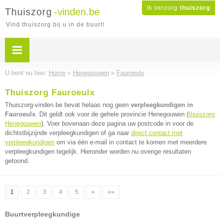
Ik verzorg
thuiszorg
Thuiszorg
-vinden.be
Vind thuiszorg bij u in de buurt!
U bent nu hier:
Home
»
Henegouwen
»
Fauroeulx
Thuiszorg Fauroeulx
Thuiszorg-vinden.be bevat helaas nog geen
verpleegkundigen in
Fauroeulx
. Dit geldt ook voor de gehele provincie Henegouwen (
thuiszorg
Henegouwen
). Voer bovenaan deze pagina uw postcode in voor de
dichtstbijzijnde verpleegkundigen of ga naar
direct contact met
verpleegkundigen
om via één e-mail in contact te komen met meerdere
verpleegkundigen tegelijk. Hieronder worden nu overige resultaten
getoond.
1
2
3
4
5
»
»»
Buurtverpleegkundige