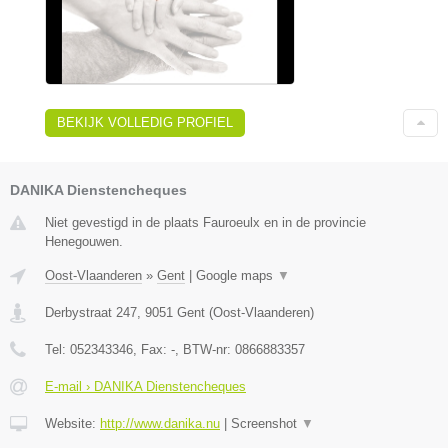
BEKIJK VOLLEDIG PROFIEL
DANIKA Dienstencheques
Niet gevestigd in de plaats Fauroeulx en in de provincie
Henegouwen.
Oost-Vlaanderen
»
Gent
|
Google maps
▼
Derbystraat 247
,
9051
Gent
(
Oost-Vlaanderen
)
Tel:
052343346
, Fax:
-
, BTW-nr:
0866883357
E-mail › DANIKA Dienstencheques
Website:
http://www.danika.nu
|
Screenshot
▼