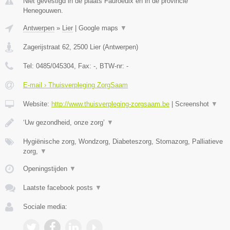
Niet gevestigd in de plaats Fauroeulx en in de provincie
Henegouwen.
Antwerpen
»
Lier
|
Google maps
▼
Zagerijstraat 62
,
2500
Lier
(
Antwerpen
)
Tel:
0485/045304
, Fax:
-
, BTW-nr:
-
E-mail › Thuisverpleging ZorgSaam
Website:
http://www.thuisverpleging-zorgsaam.be
|
Screenshot
▼
‘Uw gezondheid, onze zorg’
▼
Hygiënische zorg, Wondzorg, Diabeteszorg, Stomazorg, Palliatieve
zorg,
▼
Openingstijden
▼
Laatste facebook posts
▼
Sociale media: