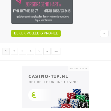
BEKIJK VOLLEDIG PROFIEL
1
2
3
4
5
»
»»