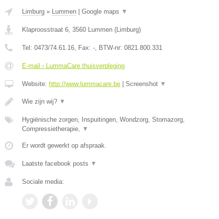
Limburg
»
Lummen
|
Google maps
▼
Klaproosstraat 6
,
3560
Lummen
(
Limburg
)
Tel:
0473/74.61.16
, Fax:
-
, BTW-nr:
0821.800.331
E-mail › LummaCare thuisverpleging
Website:
http://www.lummacare.be
|
Screenshot
▼
Wie zijn wij?
▼
Hygiënische zorgen, Inspuitingen, Wondzorg, Stomazorg,
Compressietherapie,
▼
Er wordt gewerkt op afspraak.
Laatste facebook posts
▼
Sociale media: