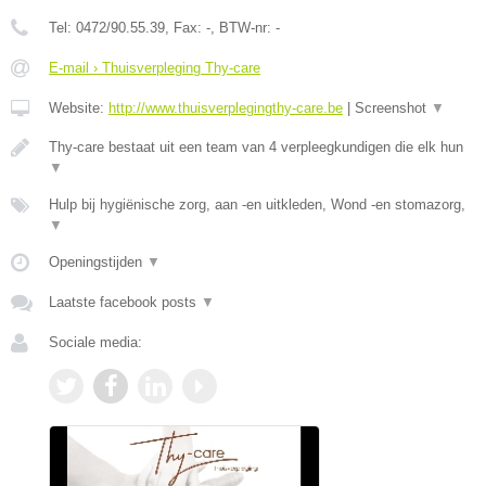
Tel:
0472/90.55.39
, Fax:
-
, BTW-nr:
-
E-mail › Thuisverpleging Thy-care
Website:
http://www.thuisverplegingthy-care.be
|
Screenshot
▼
Thy-care bestaat uit een team van 4 verpleegkundigen die elk hun
▼
Hulp bij hygiënische zorg, aan -en uitkleden, Wond -en stomazorg,
▼
Openingstijden
▼
Laatste facebook posts
▼
Sociale media: