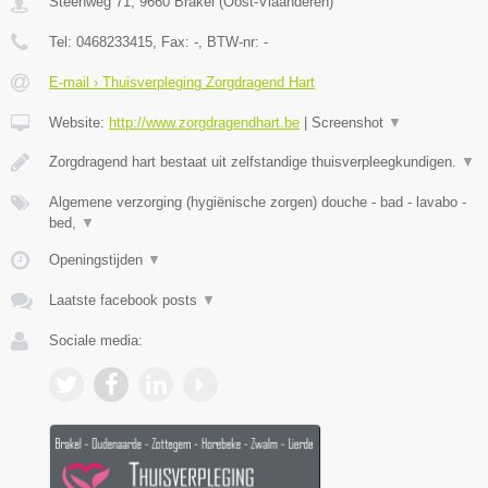
Steenweg 71
,
9660
Brakel
(
Oost-Vlaanderen
)
Tel:
0468233415
, Fax:
-
, BTW-nr:
-
E-mail › Thuisverpleging Zorgdragend Hart
Website:
http://www.zorgdragendhart.be
|
Screenshot
▼
Zorgdragend hart bestaat uit zelfstandige thuisverpleegkundigen.
▼
Algemene verzorging (hygiënische zorgen) douche - bad - lavabo -
bed,
▼
Openingstijden
▼
Laatste facebook posts
▼
Sociale media: