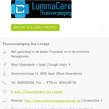
BEKIJK VOLLEDIG PROFIEL
Thuisverpleging Ilse Lesage
Niet gevestigd in de plaats Fauroeulx en in de provincie
Henegouwen.
West-Vlaanderen
»
Ieper
|
Google maps
▼
Steenovenstraat 11
,
8900
Ieper
(
West-Vlaanderen
)
Tel:
0498282594
, Fax:
-
, BTW-nr:
0834148728
E-mail › Thuisverpleging Ilse Lesage
Website:
https://www.zorgteamieperlangemark.be
|
Screenshot
▼