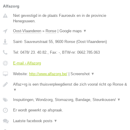
Alfazorg
Niet gevestigd in de plaats Fauroeulx en in de provincie
Henegouwen.
Oost-Vlaanderen
»
Ronse
|
Google maps
▼
Saint- Sauveurstraat 55
,
9600
Ronse
(
Oost-Vlaanderen
)
Tel:
0478/ 23. 40.82.
, Fax:
-
, BTW-nr:
0662.785.063
E-mail › Alfazorg
Website:
http://www.alfazorg.be/
|
Screenshot
▼
Alfaz+rg is een thuisverpleegdienst die zich vooral richt op Ronse &
▼
Inspuitingen, Wondzorg, Stomazorg, Bandage, Steunkousen/
▼
Er wordt gewerkt op afspraak.
Laatste facebook posts
▼