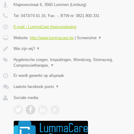
Klaproosstraat 6
,
3560
Lummen
(
Limburg
)
Tel:
0473/74.61.16
, Fax:
-
, BTW-nr:
0821.800.331
E-mail › LummaCare thuisverpleging
Website:
http://www.lummacare.be
|
Screenshot
▼
Wie zijn wij?
▼
Hygiënische zorgen, Inspuitingen, Wondzorg, Stomazorg,
Compressietherapie,
▼
Er wordt gewerkt op afspraak.
Laatste facebook posts
▼
Sociale media: