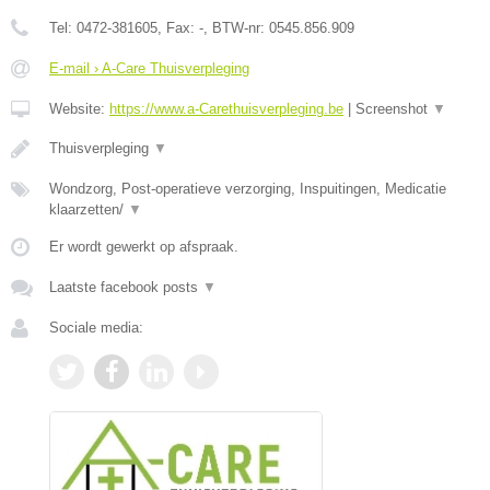
Tel:
0472-381605
, Fax:
-
, BTW-nr:
0545.856.909
E-mail › A-Care Thuisverpleging
Website:
https://www.a-Carethuisverpleging.be
|
Screenshot
▼
Thuisverpleging
▼
Wondzorg, Post-operatieve verzorging, Inspuitingen, Medicatie
klaarzetten/
▼
Er wordt gewerkt op afspraak.
Laatste facebook posts
▼
Sociale media: