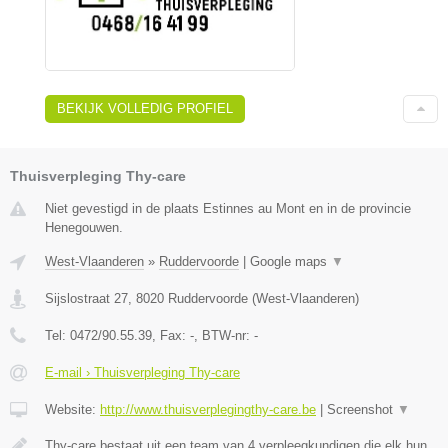
BEKIJK VOLLEDIG PROFIEL
Thuisverpleging Thy-care
Niet gevestigd in de plaats Estinnes au Mont en in de provincie
Henegouwen.
West-Vlaanderen
»
Ruddervoorde
|
Google maps
▼
Sijslostraat 27
,
8020
Ruddervoorde
(
West-Vlaanderen
)
Tel:
0472/90.55.39
, Fax:
-
, BTW-nr:
-
E-mail › Thuisverpleging Thy-care
Website:
http://www.thuisverplegingthy-care.be
|
Screenshot
▼
Thy-care bestaat uit een team van 4 verpleegkundigen die elk hun