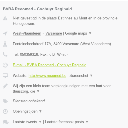
BVBA Recomed - Cochuyt Reginald
Niet gevestigd in de plaats Estinnes au Mont en in de provincie
Henegouwen.
West-Vlaanderen
»
Varsenare
|
Google maps
▼
Fonteinebeekdreef 17A
,
8490
Varsenare
(
West-Vlaanderen
)
Tel:
050359318
, Fax:
-
, BTW-nr:
-
E-mail › BVBA Recomed - Cochuyt Reginald
Website:
http://www.recomed.be
|
Screenshot
▼
Wij zijn een klein team verpleegkundigen met een hart voor
thuiszorg, die
▼
Diensten onbekend
Openingstijden
▼
Laatste tweets
▼
|
Laatste facebook posts
▼