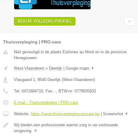
BEKIJK VOLLEDIG PROFIEL
Thuisverpleging | PRO-care
Niet gevestigd in de plaats Estinnes au Mont en in de provincie
Henegouwen.
West-Vlaanderen
»
Deerlijk
|
Google maps
▼
Vlasgaard 1
,
8540
Deerlijk
(
West-Vlaanderen
)
Tel:
0471894710
, Fax:
-
, BTW-nr:
0778935932
E-mail › Thuisverpleging | PRO-care
Website:
https://www.thuisverpleging-procare.be
|
Screenshot
▼
Wij bieden een professionele warme zorg in uw vertrouwde
omgeving.
▼