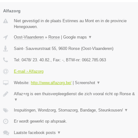
Alfazorg
Niet gevestigd in de plaats Estinnes au Mont en in de provincie
Henegouwen.
Oost-Vlaanderen
»
Ronse
|
Google maps
▼
Saint- Sauveurstraat 55
,
9600
Ronse
(
Oost-Vlaanderen
)
Tel:
0478/ 23. 40.82.
, Fax:
-
, BTW-nr:
0662.785.063
E-mail › Alfazorg
Website:
http://www.alfazorg.be/
|
Screenshot
▼
Alfaz+rg is een thuisverpleegdienst die zich vooral richt op Ronse &
▼
Inspuitingen, Wondzorg, Stomazorg, Bandage, Steunkousen/
▼
Er wordt gewerkt op afspraak.
Laatste facebook posts
▼