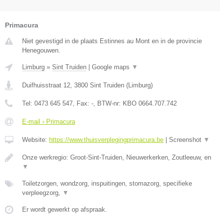
Primacura
Niet gevestigd in de plaats Estinnes au Mont en in de provincie
Henegouwen.
Limburg
»
Sint Truiden
|
Google maps
▼
Duifhuisstraat 12
,
3800
Sint Truiden
(
Limburg
)
Tel:
0473 645 547
, Fax:
-
, BTW-nr:
KBO 0664.707.742
E-mail › Primacura
Website:
https://www.thuisverplegingprimacura.be
|
Screenshot
▼
Onze werkregio: Groot-Sint-Truiden, Nieuwerkerken, Zoutleeuw, en
▼
Toiletzorgen, wondzorg, inspuitingen, stomazorg, specifieke
verpleegzorg,
▼
Er wordt gewerkt op afspraak.