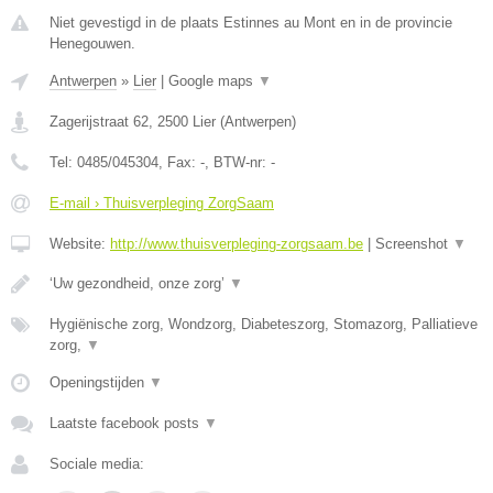
Niet gevestigd in de plaats Estinnes au Mont en in de provincie
Henegouwen.
Antwerpen
»
Lier
|
Google maps
▼
Zagerijstraat 62
,
2500
Lier
(
Antwerpen
)
Tel:
0485/045304
, Fax:
-
, BTW-nr:
-
E-mail › Thuisverpleging ZorgSaam
Website:
http://www.thuisverpleging-zorgsaam.be
|
Screenshot
▼
‘Uw gezondheid, onze zorg’
▼
Hygiënische zorg, Wondzorg, Diabeteszorg, Stomazorg, Palliatieve
zorg,
▼
Openingstijden
▼
Laatste facebook posts
▼
Sociale media: