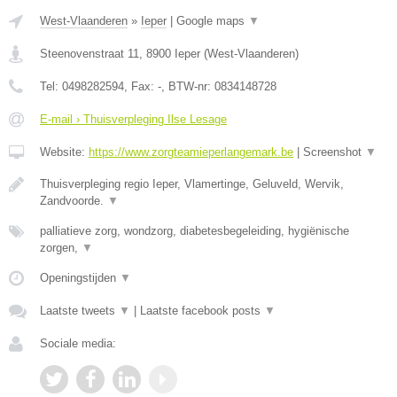
West-Vlaanderen
»
Ieper
|
Google maps
▼
Steenovenstraat 11
,
8900
Ieper
(
West-Vlaanderen
)
Tel:
0498282594
, Fax:
-
, BTW-nr:
0834148728
E-mail › Thuisverpleging Ilse Lesage
Website:
https://www.zorgteamieperlangemark.be
|
Screenshot
▼
Thuisverpleging regio Ieper, Vlamertinge, Geluveld, Wervik,
Zandvoorde.
▼
palliatieve zorg, wondzorg, diabetesbegeleiding, hygiënische
zorgen,
▼
Openingstijden
▼
Laatste tweets
▼
|
Laatste facebook posts
▼
Sociale media: