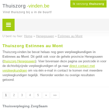
Ik verzorg
thuiszorg
Thuiszorg
-vinden.be
Vind thuiszorg bij u in de buurt!
U bent nu hier:
Home
»
Henegouwen
»
Estinnes au Mont
Thuiszorg Estinnes au Mont
Thuiszorg-vinden.be bevat helaas nog geen
verpleegkundigen in
Estinnes au Mont
. Dit geldt ook voor de gehele provincie Henegouwen
(
thuiszorg Henegouwen
). Voer bovenaan deze pagina uw postcode in voor
de dichtstbijzijnde verpleegkundigen of ga naar
direct contact met
verpleegkundigen
om via één e-mail in contact te komen met meerdere
verpleegkundigen tegelijk. Hieronder worden nu overige resultaten
getoond.
1
2
3
4
5
»
»»
Thuisverpleging ZorgSaam