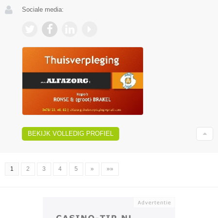
Sociale media:
BEKIJK VOLLEDIG PROFIEL
1
2
3
4
5
»
»»