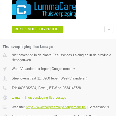
BEKIJK VOLLEDIG PROFIEL
Thuisverpleging Ilse Lesage
Niet gevestigd in de plaats Ecaussinnes Lalaing en in de provincie
Henegouwen.
West-Vlaanderen
»
Ieper
|
Google maps
▼
Steenovenstraat 11
,
8900
Ieper
(
West-Vlaanderen
)
Tel:
0498282594
, Fax:
-
, BTW-nr:
0834148728
E-mail › Thuisverpleging Ilse Lesage
Website:
https://www.zorgteamieperlangemark.be
|
Screenshot
▼