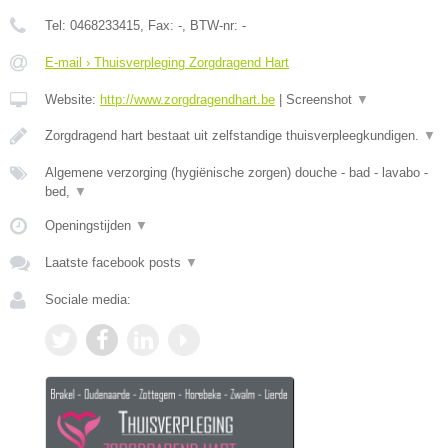
Tel:
0468233415
, Fax:
-
, BTW-nr:
-
E-mail › Thuisverpleging Zorgdragend Hart
Website:
http://www.zorgdragendhart.be
|
Screenshot
▼
Zorgdragend hart bestaat uit zelfstandige thuisverpleegkundigen.
▼
Algemene verzorging (hygiënische zorgen) douche - bad - lavabo -
bed,
▼
Openingstijden
▼
Laatste facebook posts
▼
Sociale media: