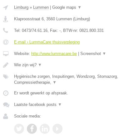
Limburg
»
Lummen
|
Google maps
▼
Klaproosstraat 6
,
3560
Lummen
(
Limburg
)
Tel:
0473/74.61.16
, Fax:
-
, BTW-nr:
0821.800.331
E-mail › LummaCare thuisverpleging
Website:
http://www.lummacare.be
|
Screenshot
▼
Wie zijn wij?
▼
Hygiënische zorgen, Inspuitingen, Wondzorg, Stomazorg,
Compressietherapie,
▼
Er wordt gewerkt op afspraak.
Laatste facebook posts
▼
Sociale media: