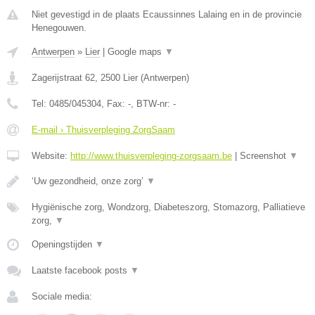
Niet gevestigd in de plaats Ecaussinnes Lalaing en in de provincie
Henegouwen.
Antwerpen
»
Lier
|
Google maps
▼
Zagerijstraat 62
,
2500
Lier
(
Antwerpen
)
Tel:
0485/045304
, Fax:
-
, BTW-nr:
-
E-mail › Thuisverpleging ZorgSaam
Website:
http://www.thuisverpleging-zorgsaam.be
|
Screenshot
▼
‘Uw gezondheid, onze zorg’
▼
Hygiënische zorg, Wondzorg, Diabeteszorg, Stomazorg, Palliatieve
zorg,
▼
Openingstijden
▼
Laatste facebook posts
▼
Sociale media: