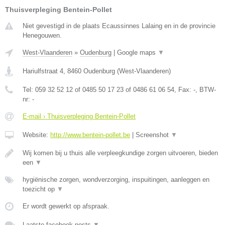
Thuisverpleging Bentein-Pollet
Niet gevestigd in de plaats Ecaussinnes Lalaing en in de provincie
Henegouwen.
West-Vlaanderen
»
Oudenburg
|
Google maps
▼
Hariulfstraat 4
,
8460
Oudenburg
(
West-Vlaanderen
)
Tel:
059 32 52 12 of 0485 50 17 23 of 0486 61 06 54
, Fax:
-
, BTW-
nr:
-
E-mail › Thuisverpleging Bentein-Pollet
Website:
http://www.bentein-pollet.be
|
Screenshot
▼
Wij komen bij u thuis alle verpleegkundige zorgen uitvoeren, bieden
een
▼
hygiënische zorgen, wondverzorging, inspuitingen, aanleggen en
toezicht op
▼
Er wordt gewerkt op afspraak.
Laatste facebook posts
▼