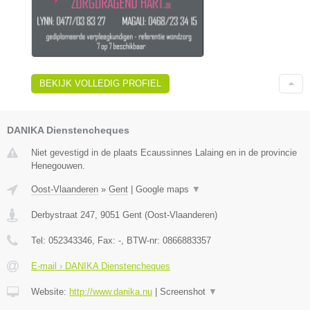
BEKIJK VOLLEDIG PROFIEL
DANIKA Dienstencheques
Niet gevestigd in de plaats Ecaussinnes Lalaing en in de provincie
Henegouwen.
Oost-Vlaanderen
»
Gent
|
Google maps
▼
Derbystraat 247
,
9051
Gent
(
Oost-Vlaanderen
)
Tel:
052343346
, Fax:
-
, BTW-nr:
0866883357
E-mail › DANIKA Dienstencheques
Website:
http://www.danika.nu
|
Screenshot
▼