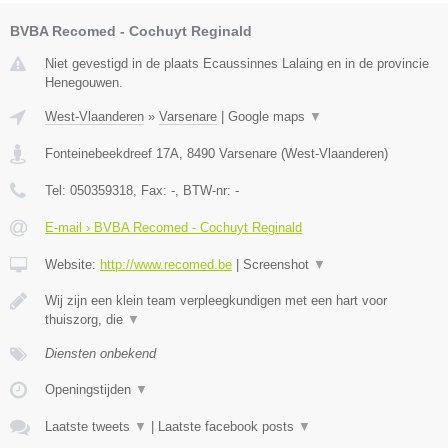
BVBA Recomed - Cochuyt Reginald
Niet gevestigd in de plaats Ecaussinnes Lalaing en in de provincie
Henegouwen.
West-Vlaanderen
»
Varsenare
|
Google maps
▼
Fonteinebeekdreef 17A
,
8490
Varsenare
(
West-Vlaanderen
)
Tel:
050359318
, Fax:
-
, BTW-nr:
-
E-mail › BVBA Recomed - Cochuyt Reginald
Website:
http://www.recomed.be
|
Screenshot
▼
Wij zijn een klein team verpleegkundigen met een hart voor
thuiszorg, die
▼
Diensten onbekend
Openingstijden
▼
Laatste tweets
▼
|
Laatste facebook posts
▼