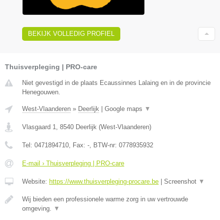
BEKIJK VOLLEDIG PROFIEL
Thuisverpleging | PRO-care
Niet gevestigd in de plaats Ecaussinnes Lalaing en in de provincie
Henegouwen.
West-Vlaanderen
»
Deerlijk
|
Google maps
▼
Vlasgaard 1
,
8540
Deerlijk
(
West-Vlaanderen
)
Tel:
0471894710
, Fax:
-
, BTW-nr:
0778935932
E-mail › Thuisverpleging | PRO-care
Website:
https://www.thuisverpleging-procare.be
|
Screenshot
▼
Wij bieden een professionele warme zorg in uw vertrouwde
omgeving.
▼