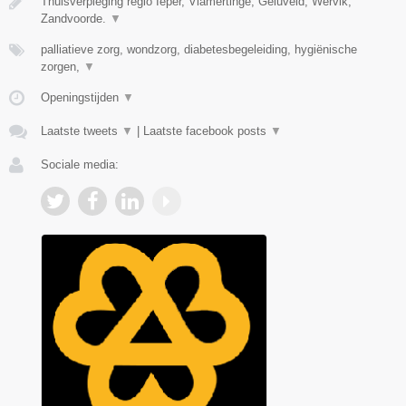
Thuisverpleging regio Ieper, Vlamertinge, Geluveld, Wervik,
Zandvoorde.
▼
palliatieve zorg, wondzorg, diabetesbegeleiding, hygiënische
zorgen,
▼
Openingstijden
▼
Laatste tweets
▼
|
Laatste facebook posts
▼
Sociale media: