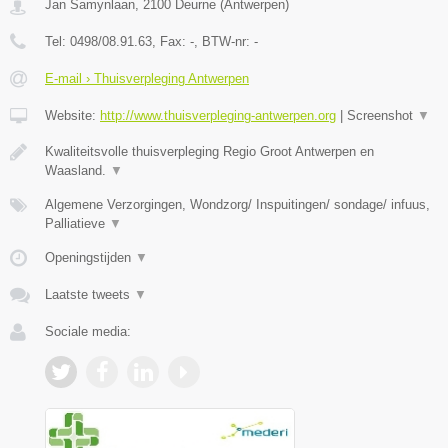
Jan Samynlaan
,
2100
Deurne
(
Antwerpen
)
Tel:
0498/08.91.63
, Fax:
-
, BTW-nr:
-
E-mail › Thuisverpleging Antwerpen
Website:
http://www.thuisverpleging-antwerpen.org
|
Screenshot
▼
Kwaliteitsvolle thuisverpleging Regio Groot Antwerpen en
Waasland.
▼
Algemene Verzorgingen, Wondzorg/ Inspuitingen/ sondage/ infuus,
Palliatieve
▼
Openingstijden
▼
Laatste tweets
▼
Sociale media: