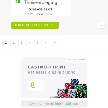
BEKIJK VOLLEDIG PROFIEL
1
2
3
4
5
»
»»
Uw advertentie hier? Mail ons