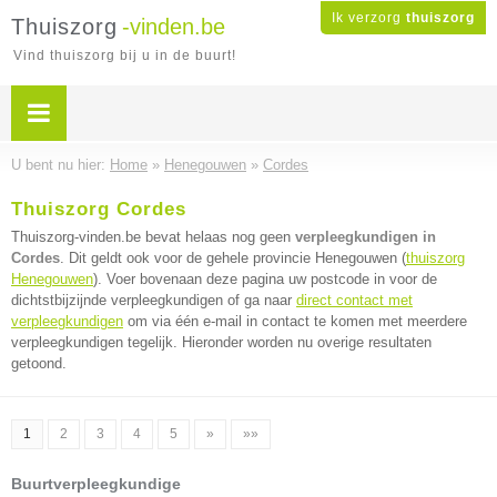
Ik verzorg
thuiszorg
Thuiszorg
-vinden.be
Vind thuiszorg bij u in de buurt!
U bent nu hier:
Home
»
Henegouwen
»
Cordes
Thuiszorg Cordes
Thuiszorg-vinden.be bevat helaas nog geen
verpleegkundigen in
Cordes
. Dit geldt ook voor de gehele provincie Henegouwen (
thuiszorg
Henegouwen
). Voer bovenaan deze pagina uw postcode in voor de
dichtstbijzijnde verpleegkundigen of ga naar
direct contact met
verpleegkundigen
om via één e-mail in contact te komen met meerdere
verpleegkundigen tegelijk. Hieronder worden nu overige resultaten
getoond.
1
2
3
4
5
»
»»
Buurtverpleegkundige