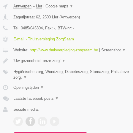
Antwerpen
»
Lier
|
Google maps
▼
Zagerijstraat 62
,
2500
Lier
(
Antwerpen
)
Tel:
0485/045304
, Fax:
-
, BTW-nr:
-
E-mail › Thuisverpleging ZorgSaam
Website:
http://www.thuisverpleging-zorgsaam.be
|
Screenshot
▼
‘Uw gezondheid, onze zorg’
▼
Hygiënische zorg, Wondzorg, Diabeteszorg, Stomazorg, Palliatieve
zorg,
▼
Openingstijden
▼
Laatste facebook posts
▼
Sociale media: