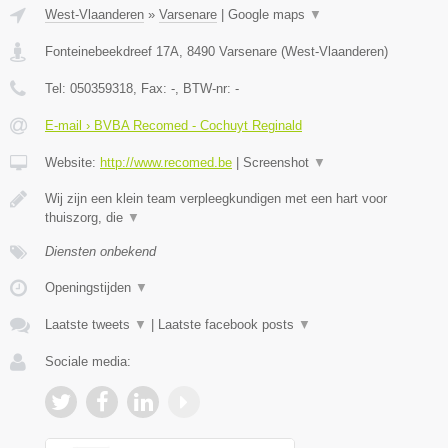
West-Vlaanderen
»
Varsenare
|
Google maps
▼
Fonteinebeekdreef 17A
,
8490
Varsenare
(
West-Vlaanderen
)
Tel:
050359318
, Fax:
-
, BTW-nr:
-
E-mail › BVBA Recomed - Cochuyt Reginald
Website:
http://www.recomed.be
|
Screenshot
▼
Wij zijn een klein team verpleegkundigen met een hart voor
thuiszorg, die
▼
Diensten onbekend
Openingstijden
▼
Laatste tweets
▼
|
Laatste facebook posts
▼
Sociale media: