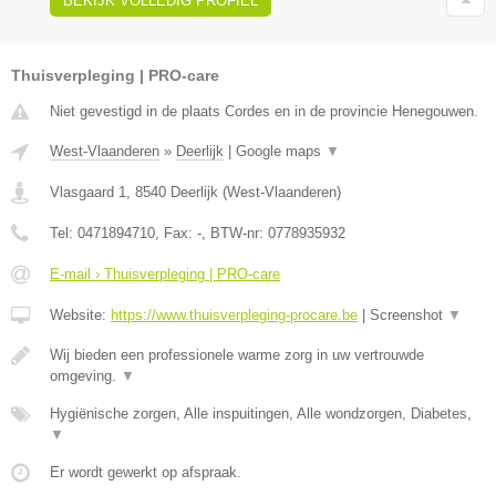
BEKIJK VOLLEDIG PROFIEL
Thuisverpleging | PRO-care
Niet gevestigd in de plaats Cordes en in de provincie Henegouwen.
West-Vlaanderen
»
Deerlijk
|
Google maps
▼
Vlasgaard 1
,
8540
Deerlijk
(
West-Vlaanderen
)
Tel:
0471894710
, Fax:
-
, BTW-nr:
0778935932
E-mail › Thuisverpleging | PRO-care
Website:
https://www.thuisverpleging-procare.be
|
Screenshot
▼
Wij bieden een professionele warme zorg in uw vertrouwde
omgeving.
▼
Hygiënische zorgen, Alle inspuitingen, Alle wondzorgen, Diabetes,
▼
Er wordt gewerkt op afspraak.