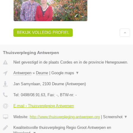
BEKIJK VOLLEDIG PROFIEL
Thuisverpleging Antwerpen
Niet gevestigd in de plaats Cordes en in de provincie Henegouwen.
Antwerpen
»
Deurne
|
Google maps
▼
Jan Samynlaan
,
2100
Deurne
(
Antwerpen
)
Tel:
0498/08.91.63
, Fax:
-
, BTW-nr:
-
E-mail › Thuisverpleging Antwerpen
Website:
http://www.thuisverpleging-antwerpen.org
|
Screenshot
▼
Kwaliteitsvolle thuisverpleging Regio Groot Antwerpen en