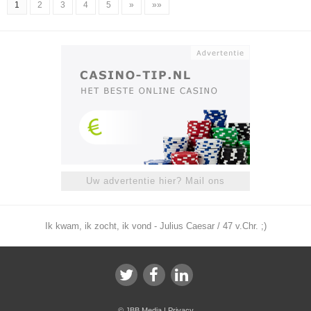
1
2
3
4
5
»
»»
Uw advertentie hier? Mail ons
Ik kwam, ik zocht, ik vond - Julius Caesar / 47 v.Chr. ;)
©
JBB Media
|
Privacy