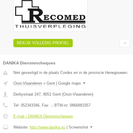
BEKIJK VOLLEDIG PROFIEL
DANIKA Dienstencheques
Niet gevestigd in de plaats Cordes en in de provincie Henegouwen.
Oost-Vlaanderen
»
Gent
|
Google maps
▼
Derbystraat 247
,
9051
Gent
(
Oost-Vlaanderen
)
Tel:
052343346
, Fax:
-
, BTW-nr:
0866883357
E-mail › DANIKA Dienstencheques
Website:
http://www.danika.nu
|
Screenshot
▼