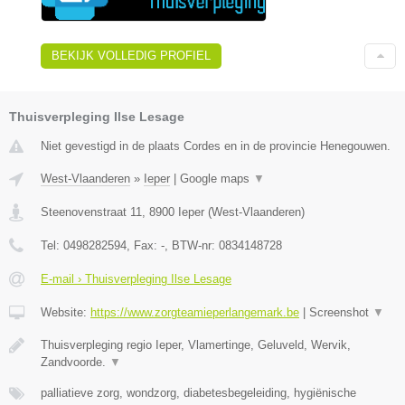
BEKIJK VOLLEDIG PROFIEL
Thuisverpleging Ilse Lesage
Niet gevestigd in de plaats Cordes en in de provincie Henegouwen.
West-Vlaanderen
»
Ieper
|
Google maps
▼
Steenovenstraat 11
,
8900
Ieper
(
West-Vlaanderen
)
Tel:
0498282594
, Fax:
-
, BTW-nr:
0834148728
E-mail › Thuisverpleging Ilse Lesage
Website:
https://www.zorgteamieperlangemark.be
|
Screenshot
▼
Thuisverpleging regio Ieper, Vlamertinge, Geluveld, Wervik,
Zandvoorde.
▼
palliatieve zorg, wondzorg, diabetesbegeleiding, hygiënische