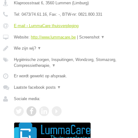
Klaproosstraat 6
,
3560
Lummen
(
Limburg
)
Tel:
0473/74.61.16
, Fax:
-
, BTW-nr:
0821.800.331
E-mail › LummaCare thuisverpleging
Website:
http://www.lummacare.be
|
Screenshot
▼
Wie zijn wij?
▼
Hygiënische zorgen, Inspuitingen, Wondzorg, Stomazorg,
Compressietherapie,
▼
Er wordt gewerkt op afspraak.
Laatste facebook posts
▼
Sociale media: