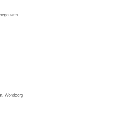
Henegouwen.
gen, Wondzorg