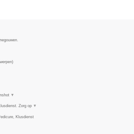
Henegouwen.
werpen
)
nshot
▼
klusdienst. Zorg op
▼
edicure, Klusdienst