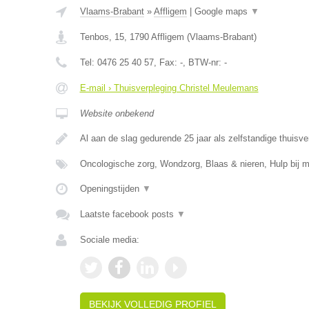
Vlaams-Brabant
»
Affligem
|
Google maps
▼
Tenbos, 15
,
1790
Affligem
(
Vlaams-Brabant
)
Tel:
0476 25 40 57
, Fax:
-
, BTW-nr:
-
E-mail › Thuisverpleging Christel Meulemans
Website onbekend
Al aan de slag gedurende 25 jaar als zelfstandige thuisve
Oncologische zorg, Wondzorg, Blaas & nieren, Hulp bij m
Openingstijden
▼
Laatste facebook posts
▼
Sociale media:
BEKIJK VOLLEDIG PROFIEL