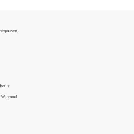
Henegouwen.
shot
▼
, Wijgmaal