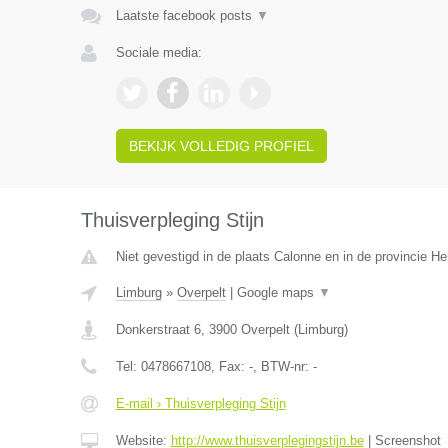
Laatste facebook posts
▼
Sociale media:
BEKIJK VOLLEDIG PROFIEL
Thuisverpleging Stijn
Niet gevestigd in de plaats Calonne en in de provincie 
Limburg
»
Overpelt
|
Google maps
▼
Donkerstraat 6
,
3900
Overpelt
(
Limburg
)
Tel:
0478667108
, Fax:
-
, BTW-nr:
-
E-mail › Thuisverpleging Stijn
Website:
http://www.thuisverplegingstijn.be
|
Screenshot