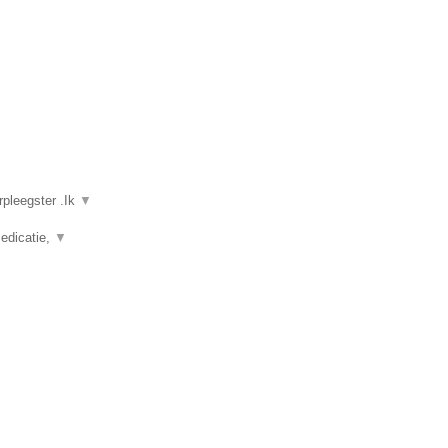
rpleegster .Ik
▼
edicatie,
▼