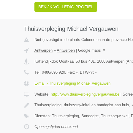
BEKIJK VOLLEDIG PROFIEL
Thuisverpleging Michael Vergauwen
Niet gevestigd in de plaats Calonne en in de provincie 
Antwerpen
»
Antwerpen
|
Google maps
▼
Kattendijkdok Oostkaai 50 bus 401
,
2000
Antwerpen
(
Ant
Tel:
0486/896 920
, Fax:
-
, BTW-nr:
-
E-mail › Thuisverpleging Michael Vergauwen
Website:
http://www.thuisverplegingvergauwen.be
|
Scree
Thuisverpleging, thuiszorgwinkel en bandagist aan huis, 
Diensten: Thuisverpleging, Bandagist, Thuiszorgwinkel, P
Openingstijden onbekend