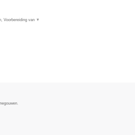
n, Voorbereiding van
▼
Henegouwen.