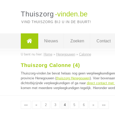
Thuiszorg
-vinden.be
VIND THUISZORG BIJ U IN DE BUURT!
Nieuws
Zoeken
Contact
U bent nu hier:
Home
»
Henegouwen
»
Calonne
Thuiszorg Calonne (4)
Thuiszorg-vinden.be bevat helaas nog geen
verpleegkundigen
provincie Henegouwen (
thuiszorg Henegouwen
). Voer bovenaan
dichtstbijzijnde verpleegkundigen of ga naar
direct contact met
komen met meerdere verpleegkundigen tegelijk. Hieronder worde
««
«
2
3
4
5
6
»
»»