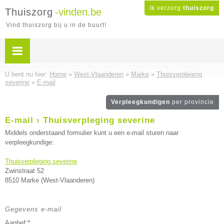
Ik verzorg
thuiszorg
Thuiszorg
-vinden.be
Vind thuiszorg bij u in de buurt!
U bent nu hier:
Home
»
West-Vlaanderen
»
Marke
»
Thuisverpleging
severine
»
E-mail
Verpleegkundigen
per provincie
E-mail › Thuisverpleging severine
Middels onderstaand formulier kunt u een e-mail sturen naar
verpleegkundige:
Thuisverpleging severine
Zwinstraat 52
8510 Marke (West-Vlaanderen)
Gegevens e-mail
Aanhef:*