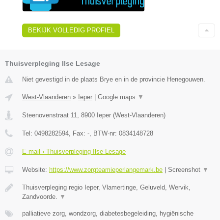
BEKIJK VOLLEDIG PROFIEL
Thuisverpleging Ilse Lesage
Niet gevestigd in de plaats Brye en in de provincie Henegouwen.
West-Vlaanderen
»
Ieper
|
Google maps
▼
Steenovenstraat 11
,
8900
Ieper
(
West-Vlaanderen
)
Tel:
0498282594
, Fax:
-
, BTW-nr:
0834148728
E-mail › Thuisverpleging Ilse Lesage
Website:
https://www.zorgteamieperlangemark.be
|
Screenshot
▼
Thuisverpleging regio Ieper, Vlamertinge, Geluveld, Wervik,
Zandvoorde.
▼
palliatieve zorg, wondzorg, diabetesbegeleiding, hygiënische