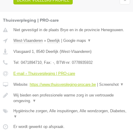
BEKIJK VOLLEDIG PROFIEL
Thuisverpleging | PRO-care
Niet gevestigd in de plaats Brye en in de provincie Henegouwen.
West-Vlaanderen
»
Deerlijk
|
Google maps
▼
Vlasgaard 1
,
8540
Deerlijk
(
West-Vlaanderen
)
Tel:
0471894710
, Fax:
-
, BTW-nr:
0778935932
E-mail › Thuisverpleging | PRO-care
Website:
https://www.thuisverpleging-procare.be
|
Screenshot
▼
Wij bieden een professionele warme zorg in uw vertrouwde
omgeving.
▼
Hygiënische zorgen, Alle inspuitingen, Alle wondzorgen, Diabetes,
▼
Er wordt gewerkt op afspraak.