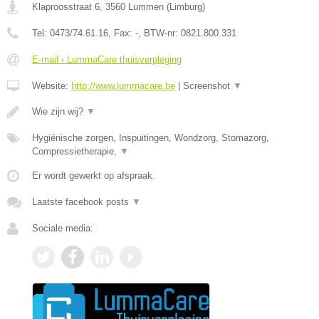
Klaproosstraat 6
,
3560
Lummen
(
Limburg
)
Tel:
0473/74.61.16
, Fax:
-
, BTW-nr:
0821.800.331
E-mail › LummaCare thuisverpleging
Website:
http://www.lummacare.be
|
Screenshot
▼
Wie zijn wij?
▼
Hygiënische zorgen, Inspuitingen, Wondzorg, Stomazorg,
Compressietherapie,
▼
Er wordt gewerkt op afspraak.
Laatste facebook posts
▼
Sociale media: