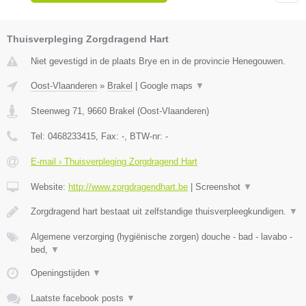
Thuisverpleging Zorgdragend Hart
Niet gevestigd in de plaats Brye en in de provincie Henegouwen.
Oost-Vlaanderen
»
Brakel
|
Google maps
▼
Steenweg 71
,
9660
Brakel
(
Oost-Vlaanderen
)
Tel:
0468233415
, Fax:
-
, BTW-nr:
-
E-mail › Thuisverpleging Zorgdragend Hart
Website:
http://www.zorgdragendhart.be
|
Screenshot
▼
Zorgdragend hart bestaat uit zelfstandige thuisverpleegkundigen.
▼
Algemene verzorging (hygiënische zorgen) douche - bad - lavabo -
bed,
▼
Openingstijden
▼
Laatste facebook posts
▼