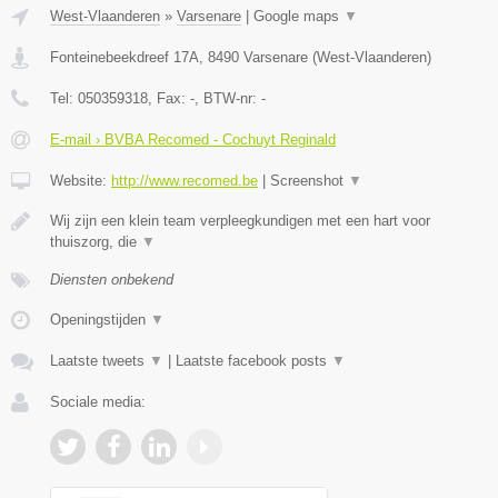
West-Vlaanderen
»
Varsenare
|
Google maps
▼
Fonteinebeekdreef 17A
,
8490
Varsenare
(
West-Vlaanderen
)
Tel:
050359318
, Fax:
-
, BTW-nr:
-
E-mail › BVBA Recomed - Cochuyt Reginald
Website:
http://www.recomed.be
|
Screenshot
▼
Wij zijn een klein team verpleegkundigen met een hart voor
thuiszorg, die
▼
Diensten onbekend
Openingstijden
▼
Laatste tweets
▼
|
Laatste facebook posts
▼
Sociale media: