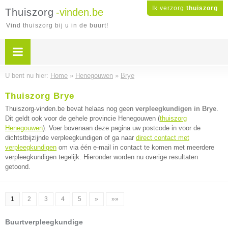
Ik verzorg
thuiszorg
Thuiszorg
-vinden.be
Vind thuiszorg bij u in de buurt!
U bent nu hier:
Home
»
Henegouwen
»
Brye
Thuiszorg Brye
Thuiszorg-vinden.be bevat helaas nog geen
verpleegkundigen in Brye
.
Dit geldt ook voor de gehele provincie Henegouwen (
thuiszorg
Henegouwen
). Voer bovenaan deze pagina uw postcode in voor de
dichtstbijzijnde verpleegkundigen of ga naar
direct contact met
verpleegkundigen
om via één e-mail in contact te komen met meerdere
verpleegkundigen tegelijk. Hieronder worden nu overige resultaten
getoond.
1
2
3
4
5
»
»»
Buurtverpleegkundige