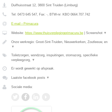
Duifhuisstraat 12
,
3800
Sint Truiden
(
Limburg
)
Tel:
0473 645 547
, Fax:
-
, BTW-nr:
KBO 0664.707.742
E-mail › Primacura
Website:
https://www.thuisverplegingprimacura.be
|
Screenshot
▼
Onze werkregio: Groot-Sint-Truiden, Nieuwerkerken, Zoutleeuw, en
▼
Toiletzorgen, wondzorg, inspuitingen, stomazorg, specifieke
verpleegzorg,
▼
Er wordt gewerkt op afspraak.
Laatste facebook posts
▼
Sociale media: