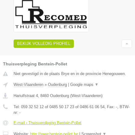
BEKIJK VOLLEDIG PROFIEL
Thuisverpleging Bentein-Pollet
Niet gevestigd in de plaats Brye en in de provincie Henegouwen.
West-Vlaanderen
»
Oudenburg
|
Google maps
▼
Hariulfstraat 4
,
8460
Oudenburg
(
West-Vlaanderen
)
Tel:
059 32 52 12 of 0485 50 17 23 of 0486 61 06 54
, Fax:
-
, BTW-
nr:
-
E-mail › Thuisverpleging Bentein-Pollet
Website:
http://www.bentein-pollet.be
|
Screenshot
▼