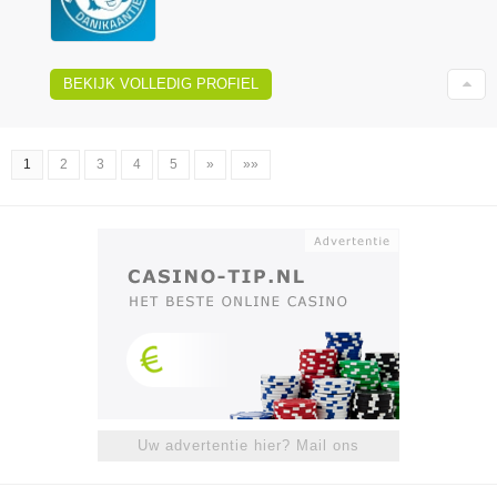
BEKIJK VOLLEDIG PROFIEL
1
2
3
4
5
»
»»
Uw advertentie hier? Mail ons