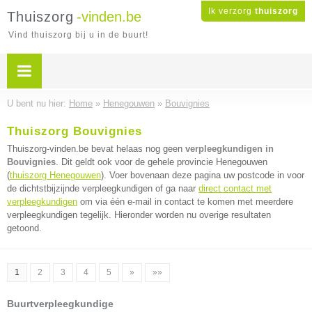
Ik verzorg
thuiszorg
Thuiszorg
-vinden.be
Vind thuiszorg bij u in de buurt!
U bent nu hier:
Home
»
Henegouwen
»
Bouvignies
Thuiszorg Bouvignies
Thuiszorg-vinden.be bevat helaas nog geen
verpleegkundigen in
Bouvignies
. Dit geldt ook voor de gehele provincie Henegouwen
(
thuiszorg Henegouwen
). Voer bovenaan deze pagina uw postcode in voor
de dichtstbijzijnde verpleegkundigen of ga naar
direct contact met
verpleegkundigen
om via één e-mail in contact te komen met meerdere
verpleegkundigen tegelijk. Hieronder worden nu overige resultaten
getoond.
1
2
3
4
5
»
»»
Buurtverpleegkundige