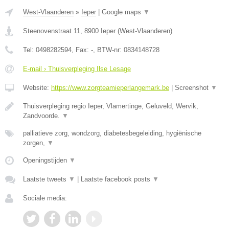
West-Vlaanderen
»
Ieper
|
Google maps
▼
Steenovenstraat 11
,
8900
Ieper
(
West-Vlaanderen
)
Tel:
0498282594
, Fax:
-
, BTW-nr:
0834148728
E-mail › Thuisverpleging Ilse Lesage
Website:
https://www.zorgteamieperlangemark.be
|
Screenshot
▼
Thuisverpleging regio Ieper, Vlamertinge, Geluveld, Wervik,
Zandvoorde.
▼
palliatieve zorg, wondzorg, diabetesbegeleiding, hygiënische
zorgen,
▼
Openingstijden
▼
Laatste tweets
▼
|
Laatste facebook posts
▼
Sociale media: