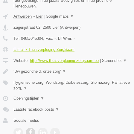
Niet gevestigd in de plaats Bouvignies en in de provincie
Henegouwen.
Antwerpen
»
Lier
|
Google maps
▼
Zagerijstraat 62
,
2500
Lier
(
Antwerpen
)
Tel:
0485/045304
, Fax:
-
, BTW-nr:
-
E-mail › Thuisverpleging ZorgSaam
Website:
http://www.thuisverpleging-zorgsaam.be
|
Screenshot
▼
‘Uw gezondheid, onze zorg’
▼
Hygiënische zorg, Wondzorg, Diabeteszorg, Stomazorg, Palliatieve
zorg,
▼
Openingstijden
▼
Laatste facebook posts
▼
Sociale media: