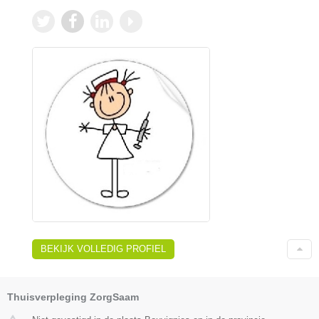
BEKIJK VOLLEDIG PROFIEL
Thuisverpleging ZorgSaam