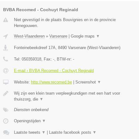
BVBA Recomed - Cochuyt Reginald
Niet gevestigd in de plaats Bouvignies en in de provincie
Henegouwen.
West-Vlaanderen
»
Varsenare
|
Google maps
▼
Fonteinebeekdreef 17A
,
8490
Varsenare
(
West-Vlaanderen
)
Tel:
050359318
, Fax:
-
, BTW-nr:
-
E-mail › BVBA Recomed - Cochuyt Reginald
Website:
http://www.recomed.be
|
Screenshot
▼
Wij zijn een klein team verpleegkundigen met een hart voor
thuiszorg, die
▼
Diensten onbekend
Openingstijden
▼
Laatste tweets
▼
|
Laatste facebook posts
▼