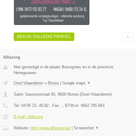
BEKIJK VOLLEDIG PROFIEL
Alfazorg
Niet gevestigd in de plaats Bouvignies en in de provincie
Henegouwen.
Oost-Vlaanderen
»
Ronse
|
Google maps
▼
Saint- Sauveurstraat 55
,
9600
Ronse
(
Oost-Vlaanderen
)
Tel:
0478/ 23. 40.82.
, Fax:
-
, BTW-nr:
0662.785.063
E-mail › Alfazorg
Website:
http://www.alfazorg.be/
|
Screenshot
▼