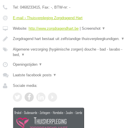
Tel:
0468233415
, Fax:
-
, BTW-nr:
-
E-mail › Thuisverpleging Zorgdragend Hart
Website:
http://www.zorgdragendhart.be
|
Screenshot
▼
Zorgdragend hart bestaat uit zelfstandige thuisverpleegkundigen.
▼
Algemene verzorging (hygiënische zorgen) douche - bad - lavabo -
bed,
▼
Openingstijden
▼
Laatste facebook posts
▼
Sociale media: