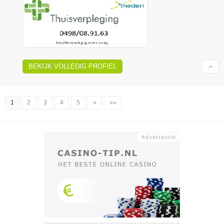
BEKIJK VOLLEDIG PROFIEL
1
2
3
4
5
»
»»