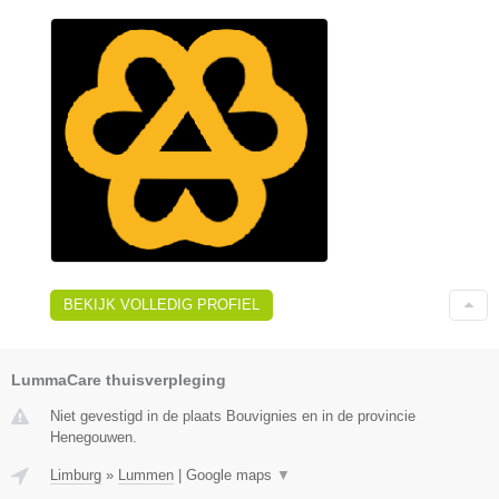
BEKIJK VOLLEDIG PROFIEL
LummaCare thuisverpleging
Niet gevestigd in de plaats Bouvignies en in de provincie
Henegouwen.
Limburg
»
Lummen
|
Google maps
▼