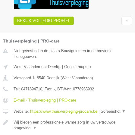
BEKIJK VOLLEDIG PROFIEL
Thuisverpleging | PRO-care
Niet gevestigd in de plaats Bouvignies en in de provincie
Henegouwen.
West-Vlaanderen
»
Deerlijk
|
Google maps
▼
Vlasgaard 1
,
8540
Deerlijk
(
West-Vlaanderen
)
Tel:
0471894710
, Fax:
-
, BTW-nr:
0778935932
E-mail › Thuisverpleging | PRO-care
Website:
https://www.thuisverpleging-procare.be
|
Screenshot
▼
Wij bieden een professionele warme zorg in uw vertrouwde
omgeving.
▼