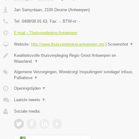
Jan Samynlaan
,
2100
Deurne
(
Antwerpen
)
Tel:
0498/08.91.63
, Fax:
-
, BTW-nr:
-
E-mail › Thuisverpleging Antwerpen
Website:
http://www.thuisverpleging-antwerpen.org
|
Screenshot
▼
Kwaliteitsvolle thuisverpleging Regio Groot Antwerpen en
Waasland.
▼
Algemene Verzorgingen, Wondzorg/ Inspuitingen/ sondage/ infuus,
Palliatieve
▼
Openingstijden
▼
Laatste tweets
▼
Sociale media: