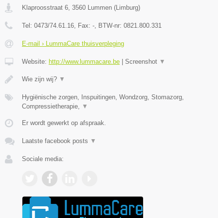
Klaproosstraat 6
,
3560
Lummen
(
Limburg
)
Tel:
0473/74.61.16
, Fax:
-
, BTW-nr:
0821.800.331
E-mail › LummaCare thuisverpleging
Website:
http://www.lummacare.be
|
Screenshot
▼
Wie zijn wij?
▼
Hygiënische zorgen, Inspuitingen, Wondzorg, Stomazorg,
Compressietherapie,
▼
Er wordt gewerkt op afspraak.
Laatste facebook posts
▼
Sociale media: