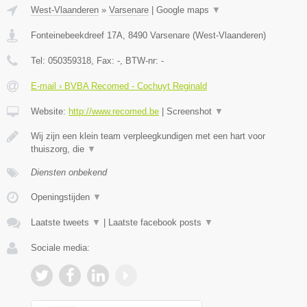
West-Vlaanderen
»
Varsenare
|
Google maps
▼
Fonteinebeekdreef 17A
,
8490
Varsenare
(
West-Vlaanderen
)
Tel:
050359318
, Fax:
-
, BTW-nr:
-
E-mail › BVBA Recomed - Cochuyt Reginald
Website:
http://www.recomed.be
|
Screenshot
▼
Wij zijn een klein team verpleegkundigen met een hart voor
thuiszorg, die
▼
Diensten onbekend
Openingstijden
▼
Laatste tweets
▼
|
Laatste facebook posts
▼
Sociale media: