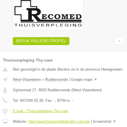
BEKIJK VOLLEDIG PROFIEL
Thuisverpleging Thy-care
Niet gevestigd in de plaats Beclers en in de provincie Henegouwen.
West-Vlaanderen
»
Ruddervoorde
|
Google maps
▼
Sijslostraat 27
,
8020
Ruddervoorde
(
West-Vlaanderen
)
Tel:
0472/90.55.39
, Fax:
-
, BTW-nr:
-
E-mail › Thuisverpleging Thy-care
Website:
http://www.thuisverplegingthy-care.be
|
Screenshot
▼