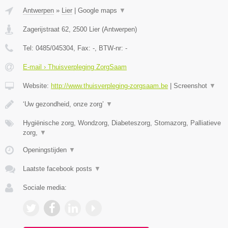
Antwerpen
»
Lier
|
Google maps
▼
Zagerijstraat 62
,
2500
Lier
(
Antwerpen
)
Tel:
0485/045304
, Fax:
-
, BTW-nr:
-
E-mail › Thuisverpleging ZorgSaam
Website:
http://www.thuisverpleging-zorgsaam.be
|
Screenshot
▼
‘Uw gezondheid, onze zorg’
▼
Hygiënische zorg, Wondzorg, Diabeteszorg, Stomazorg, Palliatieve
zorg,
▼
Openingstijden
▼
Laatste facebook posts
▼
Sociale media: