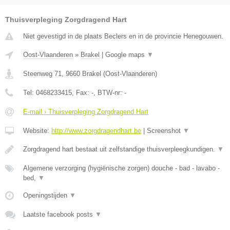
Thuisverpleging Zorgdragend Hart
Niet gevestigd in de plaats Beclers en in de provincie Henegouwen.
Oost-Vlaanderen
»
Brakel
|
Google maps
▼
Steenweg 71
,
9660
Brakel
(
Oost-Vlaanderen
)
Tel:
0468233415
, Fax:
-
, BTW-nr:
-
E-mail › Thuisverpleging Zorgdragend Hart
Website:
http://www.zorgdragendhart.be
|
Screenshot
▼
Zorgdragend hart bestaat uit zelfstandige thuisverpleegkundigen.
▼
Algemene verzorging (hygiënische zorgen) douche - bad - lavabo -
bed,
▼
Openingstijden
▼
Laatste facebook posts
▼