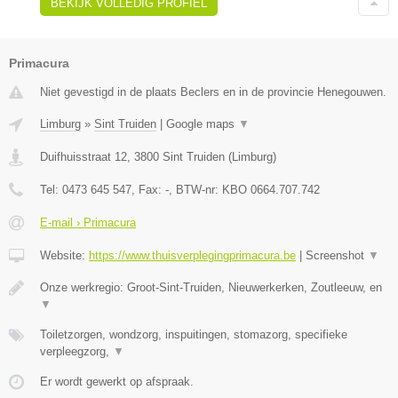
BEKIJK VOLLEDIG PROFIEL
Primacura
Niet gevestigd in de plaats Beclers en in de provincie Henegouwen.
Limburg
»
Sint Truiden
|
Google maps
▼
Duifhuisstraat 12
,
3800
Sint Truiden
(
Limburg
)
Tel:
0473 645 547
, Fax:
-
, BTW-nr:
KBO 0664.707.742
E-mail › Primacura
Website:
https://www.thuisverplegingprimacura.be
|
Screenshot
▼
Onze werkregio: Groot-Sint-Truiden, Nieuwerkerken, Zoutleeuw, en
▼
Toiletzorgen, wondzorg, inspuitingen, stomazorg, specifieke
verpleegzorg,
▼
Er wordt gewerkt op afspraak.