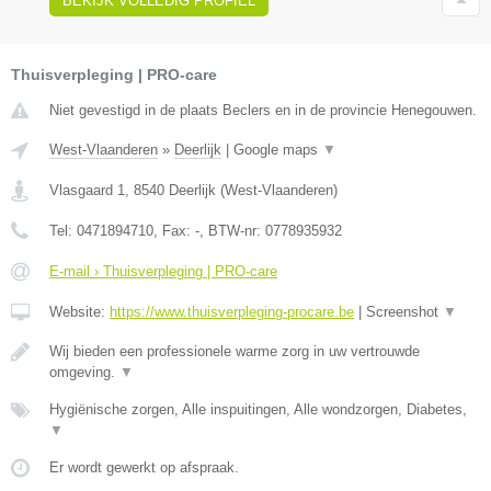
BEKIJK VOLLEDIG PROFIEL
Thuisverpleging | PRO-care
Niet gevestigd in de plaats Beclers en in de provincie Henegouwen.
West-Vlaanderen
»
Deerlijk
|
Google maps
▼
Vlasgaard 1
,
8540
Deerlijk
(
West-Vlaanderen
)
Tel:
0471894710
, Fax:
-
, BTW-nr:
0778935932
E-mail › Thuisverpleging | PRO-care
Website:
https://www.thuisverpleging-procare.be
|
Screenshot
▼
Wij bieden een professionele warme zorg in uw vertrouwde
omgeving.
▼
Hygiënische zorgen, Alle inspuitingen, Alle wondzorgen, Diabetes,
▼
Er wordt gewerkt op afspraak.