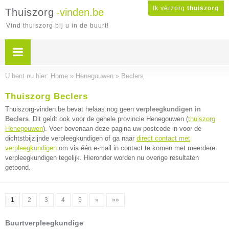
Ik verzorg
thuiszorg
Thuiszorg
-vinden.be
Vind thuiszorg bij u in de buurt!
U bent nu hier:
Home
»
Henegouwen
»
Beclers
Thuiszorg Beclers
Thuiszorg-vinden.be bevat helaas nog geen
verpleegkundigen in
Beclers
. Dit geldt ook voor de gehele provincie Henegouwen (
thuiszorg
Henegouwen
). Voer bovenaan deze pagina uw postcode in voor de
dichtstbijzijnde verpleegkundigen of ga naar
direct contact met
verpleegkundigen
om via één e-mail in contact te komen met meerdere
verpleegkundigen tegelijk. Hieronder worden nu overige resultaten
getoond.
1
2
3
4
5
»
»»
Buurtverpleegkundige