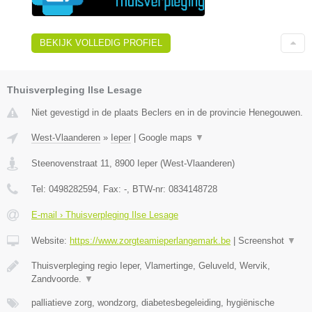
BEKIJK VOLLEDIG PROFIEL
Thuisverpleging Ilse Lesage
Niet gevestigd in de plaats Beclers en in de provincie Henegouwen.
West-Vlaanderen
»
Ieper
|
Google maps
▼
Steenovenstraat 11
,
8900
Ieper
(
West-Vlaanderen
)
Tel:
0498282594
, Fax:
-
, BTW-nr:
0834148728
E-mail › Thuisverpleging Ilse Lesage
Website:
https://www.zorgteamieperlangemark.be
|
Screenshot
▼
Thuisverpleging regio Ieper, Vlamertinge, Geluveld, Wervik,
Zandvoorde.
▼
palliatieve zorg, wondzorg, diabetesbegeleiding, hygiënische