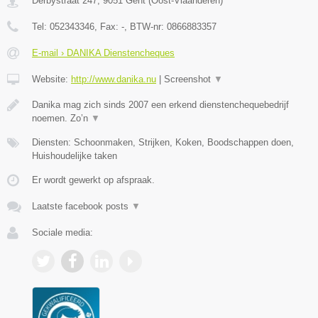
Derbystraat 247
,
9051
Gent
(
Oost-Vlaanderen
)
Tel:
052343346
, Fax:
-
, BTW-nr:
0866883357
E-mail › DANIKA Dienstencheques
Website:
http://www.danika.nu
|
Screenshot
▼
Danika mag zich sinds 2007 een erkend dienstenchequebedrijf
noemen. Zo’n
▼
Diensten: Schoonmaken, Strijken, Koken, Boodschappen doen,
Huishoudelijke taken
Er wordt gewerkt op afspraak.
Laatste facebook posts
▼
Sociale media: