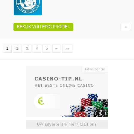
BEKIJK VOLLEDIG PROFIEL
1
2
3
4
5
»
»»
Uw advertentie hier? Mail ons