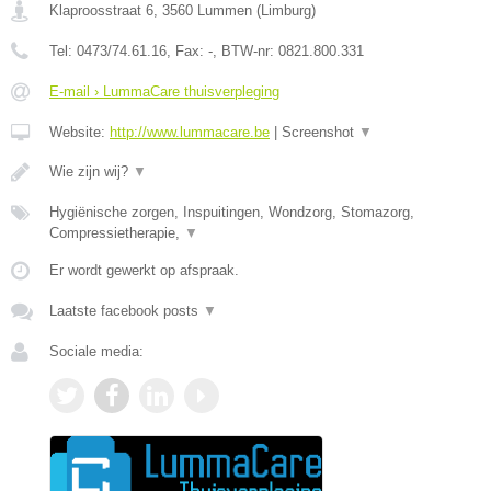
Klaproosstraat 6
,
3560
Lummen
(
Limburg
)
Tel:
0473/74.61.16
, Fax:
-
, BTW-nr:
0821.800.331
E-mail › LummaCare thuisverpleging
Website:
http://www.lummacare.be
|
Screenshot
▼
Wie zijn wij?
▼
Hygiënische zorgen, Inspuitingen, Wondzorg, Stomazorg,
Compressietherapie,
▼
Er wordt gewerkt op afspraak.
Laatste facebook posts
▼
Sociale media: