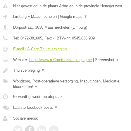
Niet gevestigd in de plaats Arbre en in de provincie Henegouwen.
Limburg
»
Maasmechelen
|
Google maps
▼
Dorpsstraat
,
3630
Maasmechelen
(
Limburg
)
Tel:
0472-381605
, Fax:
-
, BTW-nr:
0545.856.909
E-mail › A-Care Thuisverpleging
Website:
https://www.a-Carethuisverpleging.be
|
Screenshot
▼
Thuisverpleging
▼
Wondzorg, Post-operatieve verzorging, Inspuitingen, Medicatie
klaarzetten/
▼
Er wordt gewerkt op afspraak.
Laatste facebook posts
▼
Sociale media: