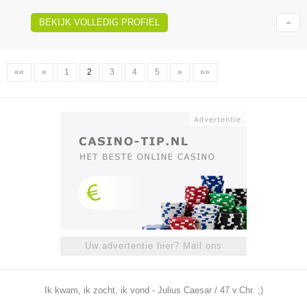
BEKIJK VOLLEDIG PROFIEL
««
«
1
2
3
4
5
»
»»
Uw advertentie hier? Mail ons
Ik kwam, ik zocht, ik vond - Julius Caesar / 47 v.Chr. ;)