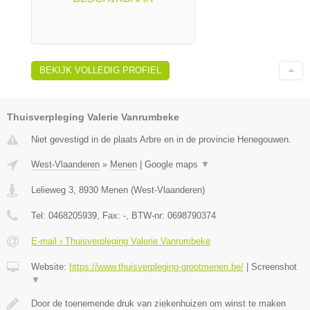
BEKIJK VOLLEDIG PROFIEL
Thuisverpleging Valerie Vanrumbeke
Niet gevestigd in de plaats Arbre en in de provincie Henegouwen.
West-Vlaanderen
»
Menen
|
Google maps
▼
Lelieweg 3
,
8930
Menen
(
West-Vlaanderen
)
Tel:
0468205939
, Fax:
-
, BTW-nr:
0698790374
E-mail › Thuisverpleging Valerie Vanrumbeke
Website:
https://www.thuisverpleging-grootmenen.be/
|
Screenshot
▼
Door de toenemende druk van ziekenhuizen om winst te maken