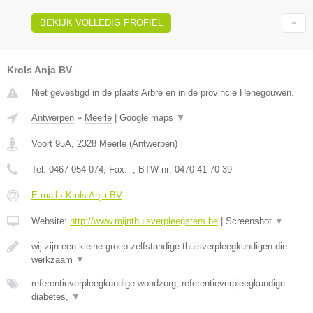
BEKIJK VOLLEDIG PROFIEL
Krols Anja BV
Niet gevestigd in de plaats Arbre en in de provincie Henegouwen.
Antwerpen
»
Meerle
|
Google maps
▼
Voort 95A
,
2328
Meerle
(
Antwerpen
)
Tel:
0467 054 074
, Fax:
-
, BTW-nr:
0470 41 70 39
E-mail › Krols Anja BV
Website:
http://www.mijnthuisverpleegsters.be
|
Screenshot
▼
wij zijn een kleine groep zelfstandige thuisverpleegkundigen die
werkzaam
▼
referentieverpleegkundige wondzorg, referentieverpleegkundige
diabetes,
▼