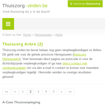
Ik verzorg
thuiszorg
Thuiszorg
-vinden.be
Vind thuiszorg bij u in de buurt!
U bent nu hier:
Home
»
Henegouwen
»
Arbre
Thuiszorg Arbre (2)
Thuiszorg-vinden.be bevat helaas nog geen
verpleegkundigen in Arbre
.
Dit geldt ook voor de gehele provincie Henegouwen (
thuiszorg
Henegouwen
). Voer bovenaan deze pagina uw postcode in voor de
dichtstbijzijnde verpleegkundigen of ga naar
direct contact met
verpleegkundigen
om via één e-mail in contact te komen met meerdere
verpleegkundigen tegelijk. Hieronder worden nu overige resultaten
getoond.
««
«
1
2
3
4
5
»
»»
A-Care Thuisverpleging