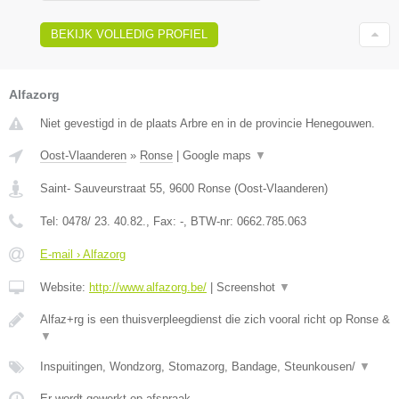
BEKIJK VOLLEDIG PROFIEL
Alfazorg
Niet gevestigd in de plaats Arbre en in de provincie Henegouwen.
Oost-Vlaanderen
»
Ronse
|
Google maps
▼
Saint- Sauveurstraat 55
,
9600
Ronse
(
Oost-Vlaanderen
)
Tel:
0478/ 23. 40.82.
, Fax:
-
, BTW-nr:
0662.785.063
E-mail › Alfazorg
Website:
http://www.alfazorg.be/
|
Screenshot
▼
Alfaz+rg is een thuisverpleegdienst die zich vooral richt op Ronse &
▼
Inspuitingen, Wondzorg, Stomazorg, Bandage, Steunkousen/
▼
Er wordt gewerkt op afspraak.