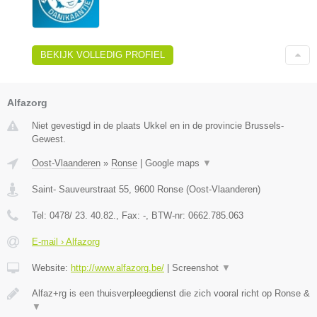
BEKIJK VOLLEDIG PROFIEL
Alfazorg
Niet gevestigd in de plaats Ukkel en in de provincie Brussels-
Gewest.
Oost-Vlaanderen
»
Ronse
|
Google maps
▼
Saint- Sauveurstraat 55
,
9600
Ronse
(
Oost-Vlaanderen
)
Tel:
0478/ 23. 40.82.
, Fax:
-
, BTW-nr:
0662.785.063
E-mail › Alfazorg
Website:
http://www.alfazorg.be/
|
Screenshot
▼
Alfaz+rg is een thuisverpleegdienst die zich vooral richt op Ronse &
▼