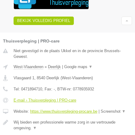
BEKIJK VOLLEDIG PROFIEL
Thuisverpleging | PRO-care
Niet gevestigd in de plaats Ukkel en in de provincie Brussels-
Gewest.
West-Vlaanderen
»
Deerlijk
|
Google maps
▼
Vlasgaard 1
,
8540
Deerlijk
(
West-Vlaanderen
)
Tel:
0471894710
, Fax:
-
, BTW-nr:
0778935932
E-mail › Thuisverpleging | PRO-care
Website:
https://www.thuisverpleging-procare.be
|
Screenshot
▼
Wij bieden een professionele warme zorg in uw vertrouwde
omgeving.
▼