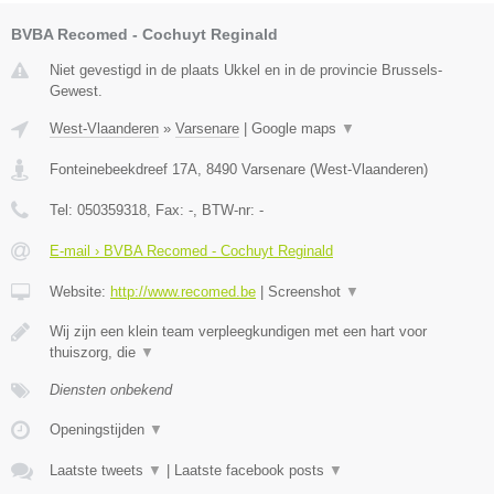
BVBA Recomed - Cochuyt Reginald
Niet gevestigd in de plaats Ukkel en in de provincie Brussels-
Gewest.
West-Vlaanderen
»
Varsenare
|
Google maps
▼
Fonteinebeekdreef 17A
,
8490
Varsenare
(
West-Vlaanderen
)
Tel:
050359318
, Fax:
-
, BTW-nr:
-
E-mail › BVBA Recomed - Cochuyt Reginald
Website:
http://www.recomed.be
|
Screenshot
▼
Wij zijn een klein team verpleegkundigen met een hart voor
thuiszorg, die
▼
Diensten onbekend
Openingstijden
▼
Laatste tweets
▼
|
Laatste facebook posts
▼