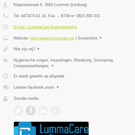
Klaproosstraat 6
,
3560
Lummen
(
Limburg
)
Tel:
0473/74.61.16
, Fax:
-
, BTW-nr:
0821.800.331
E-mail › LummaCare thuisverpleging
Website:
http://www.lummacare.be
|
Screenshot
▼
Wie zijn wij?
▼
Hygiënische zorgen, Inspuitingen, Wondzorg, Stomazorg,
Compressietherapie,
▼
Er wordt gewerkt op afspraak.
Laatste facebook posts
▼
Sociale media: