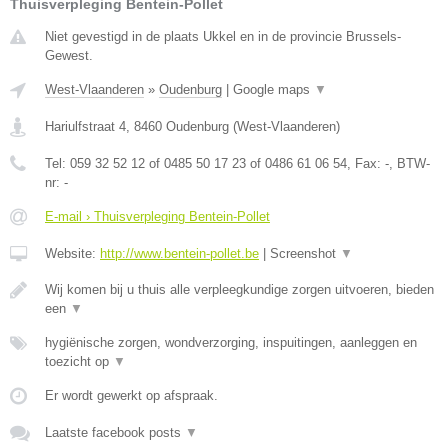
Thuisverpleging Bentein-Pollet
Niet gevestigd in de plaats Ukkel en in de provincie Brussels-
Gewest.
West-Vlaanderen
»
Oudenburg
|
Google maps
▼
Hariulfstraat 4
,
8460
Oudenburg
(
West-Vlaanderen
)
Tel:
059 32 52 12 of 0485 50 17 23 of 0486 61 06 54
, Fax:
-
, BTW-
nr:
-
E-mail › Thuisverpleging Bentein-Pollet
Website:
http://www.bentein-pollet.be
|
Screenshot
▼
Wij komen bij u thuis alle verpleegkundige zorgen uitvoeren, bieden
een
▼
hygiënische zorgen, wondverzorging, inspuitingen, aanleggen en
toezicht op
▼
Er wordt gewerkt op afspraak.
Laatste facebook posts
▼