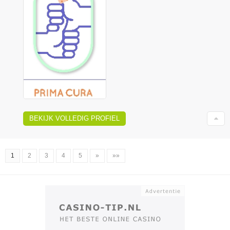
BEKIJK VOLLEDIG PROFIEL
1
2
3
4
5
»
»»