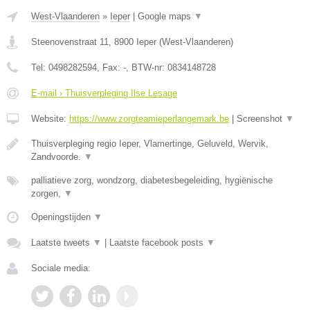
West-Vlaanderen
»
Ieper
|
Google maps
▼
Steenovenstraat 11
,
8900
Ieper
(
West-Vlaanderen
)
Tel:
0498282594
, Fax:
-
, BTW-nr:
0834148728
E-mail › Thuisverpleging Ilse Lesage
Website:
https://www.zorgteamieperlangemark.be
|
Screenshot
▼
Thuisverpleging regio Ieper, Vlamertinge, Geluveld, Wervik,
Zandvoorde.
▼
palliatieve zorg, wondzorg, diabetesbegeleiding, hygiënische
zorgen,
▼
Openingstijden
▼
Laatste tweets
▼
|
Laatste facebook posts
▼
Sociale media: