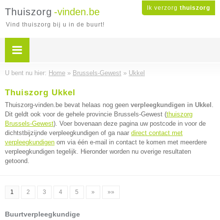
Ik verzorg
thuiszorg
Thuiszorg
-vinden.be
Vind thuiszorg bij u in de buurt!
U bent nu hier:
Home
»
Brussels-Gewest
»
Ukkel
Thuiszorg Ukkel
Thuiszorg-vinden.be bevat helaas nog geen
verpleegkundigen in Ukkel
.
Dit geldt ook voor de gehele provincie Brussels-Gewest (
thuiszorg
Brussels-Gewest
). Voer bovenaan deze pagina uw postcode in voor de
dichtstbijzijnde verpleegkundigen of ga naar
direct contact met
verpleegkundigen
om via één e-mail in contact te komen met meerdere
verpleegkundigen tegelijk. Hieronder worden nu overige resultaten
getoond.
1
2
3
4
5
»
»»
Buurtverpleegkundige