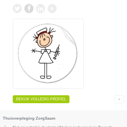
BEKIJK VOLLEDIG PROFIEL
Thuisverpleging ZorgSaam