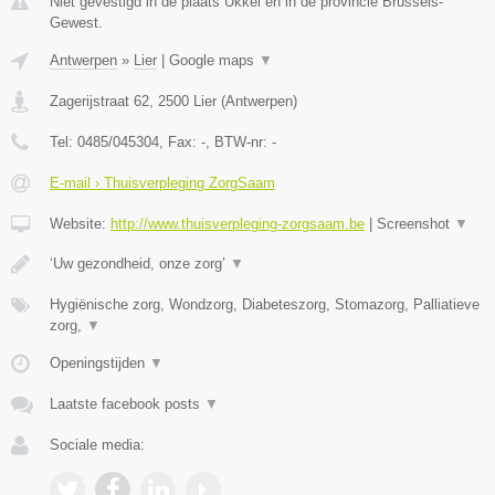
Niet gevestigd in de plaats Ukkel en in de provincie Brussels-
Gewest.
Antwerpen
»
Lier
|
Google maps
▼
Zagerijstraat 62
,
2500
Lier
(
Antwerpen
)
Tel:
0485/045304
, Fax:
-
, BTW-nr:
-
E-mail › Thuisverpleging ZorgSaam
Website:
http://www.thuisverpleging-zorgsaam.be
|
Screenshot
▼
‘Uw gezondheid, onze zorg’
▼
Hygiënische zorg, Wondzorg, Diabeteszorg, Stomazorg, Palliatieve
zorg,
▼
Openingstijden
▼
Laatste facebook posts
▼
Sociale media: