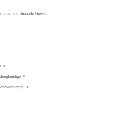
de provincie Brussels-Gewest.
ot
▼
rpleegkundige
▼
Wondverzorging,
▼