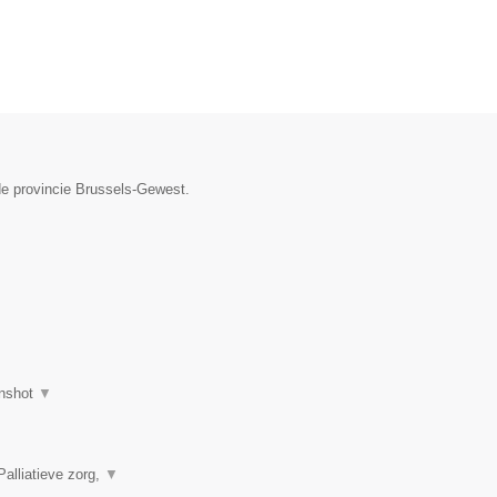
de provincie Brussels-Gewest.
nshot
▼
alliatieve zorg,
▼