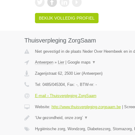
BEKIJK VOLLEDIG PROFIEL
Thuisverpleging ZorgSaam
Niet gevestigd in de plaats Neder Over Heembeek en in 
Antwerpen
»
Lier
|
Google maps
▼
Zagerijstraat 62
,
2500
Lier
(
Antwerpen
)
Tel:
0485/045304
, Fax:
-
, BTW-nr:
-
E-mail › Thuisverpleging ZorgSaam
Website:
http://www.thuisverpleging-zorgsaam.be
|
Scree
‘Uw gezondheid, onze zorg’
▼
Hygiënische zorg, Wondzorg, Diabeteszorg, Stomazorg, P