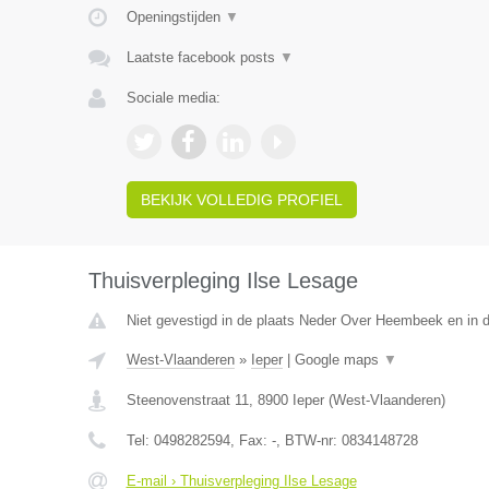
Openingstijden
▼
Laatste facebook posts
▼
Sociale media:
BEKIJK VOLLEDIG PROFIEL
Thuisverpleging Ilse Lesage
Niet gevestigd in de plaats Neder Over Heembeek en in 
West-Vlaanderen
»
Ieper
|
Google maps
▼
Steenovenstraat 11
,
8900
Ieper
(
West-Vlaanderen
)
Tel:
0498282594
, Fax:
-
, BTW-nr:
0834148728
E-mail › Thuisverpleging Ilse Lesage