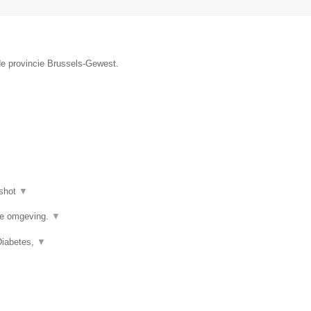
de provincie Brussels-Gewest.
shot
▼
de omgeving.
▼
Diabetes,
▼