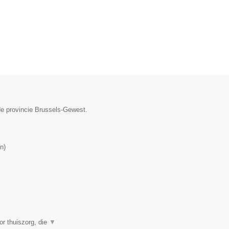
de provincie Brussels-Gewest.
n
)
or thuiszorg, die
▼