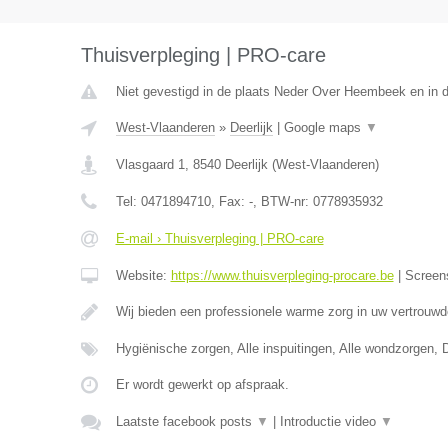
Thuisverpleging | PRO-care
Niet gevestigd in de plaats Neder Over Heembeek en in 
West-Vlaanderen
»
Deerlijk
|
Google maps
▼
Vlasgaard 1
,
8540
Deerlijk
(
West-Vlaanderen
)
Tel:
0471894710
, Fax:
-
, BTW-nr:
0778935932
E-mail › Thuisverpleging | PRO-care
Website:
https://www.thuisverpleging-procare.be
|
Screen
Wij bieden een professionele warme zorg in uw vertrouw
Hygiënische zorgen, Alle inspuitingen, Alle wondzorgen, 
Er wordt gewerkt op afspraak.
Laatste facebook posts
▼
|
Introductie video
▼