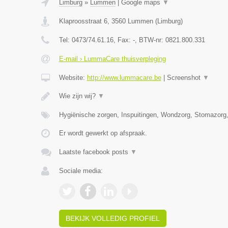
Limburg
»
Lummen
|
Google maps
▼
Klaproosstraat 6
,
3560
Lummen
(
Limburg
)
Tel:
0473/74.61.16
, Fax:
-
, BTW-nr:
0821.800.331
E-mail › LummaCare thuisverpleging
Website:
http://www.lummacare.be
|
Screenshot
▼
Wie zijn wij?
▼
Hygiënische zorgen, Inspuitingen, Wondzorg, Stomazorg
Er wordt gewerkt op afspraak.
Laatste facebook posts
▼
Sociale media:
BEKIJK VOLLEDIG PROFIEL