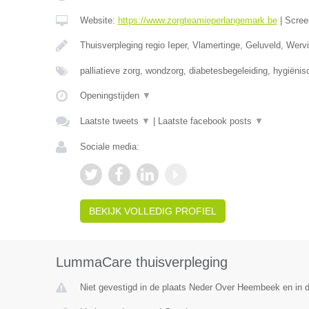
Website:
https://www.zorgteamieperlangemark.be
|
Scree
Thuisverpleging regio Ieper, Vlamertinge, Geluveld, Wer
palliatieve zorg, wondzorg, diabetesbegeleiding, hygiëni
Openingstijden
▼
Laatste tweets
▼
|
Laatste facebook posts
▼
Sociale media:
BEKIJK VOLLEDIG PROFIEL
LummaCare thuisverpleging
Niet gevestigd in de plaats Neder Over Heembeek en in 