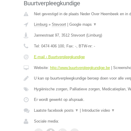
Buurtverpleegkundige
Niet gevestigd in de plaats Neder Over Heembeek en in 
Limburg
»
Stevoort
|
Google maps
▼
Jannestraat 97
,
3512
Stevoort
(
Limburg
)
Tel:
0474 406 100
, Fax:
-
, BTW-nr:
-
E-mail › Buurtverpleegkundige
Website:
http://www.buurtverpleegkundige.be
|
Screensh
U kan op buurtverpleegkundige beroep doen voor alle ve
Hygiënische zorgen, Palliatieve zorgen, Medicatieplan, 
Er wordt gewerkt op afspraak.
Laatste facebook posts
▼
|
Introductie video
▼
Sociale media: