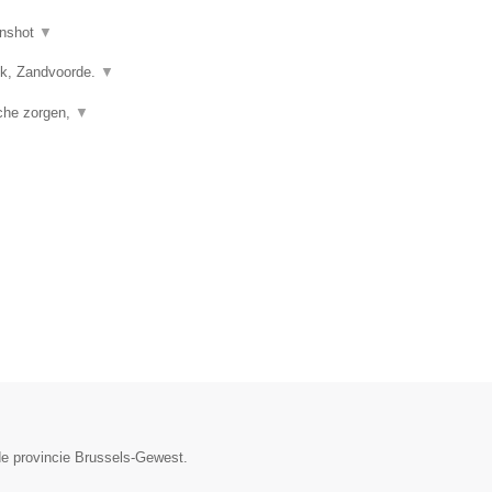
nshot
▼
vik, Zandvoorde.
▼
sche zorgen,
▼
de provincie Brussels-Gewest.