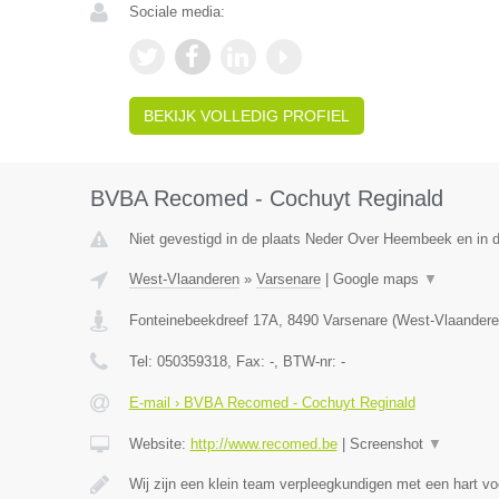
Sociale media:
BEKIJK VOLLEDIG PROFIEL
BVBA Recomed - Cochuyt Reginald
Niet gevestigd in de plaats Neder Over Heembeek en in 
West-Vlaanderen
»
Varsenare
|
Google maps
▼
Fonteinebeekdreef 17A
,
8490
Varsenare
(
West-Vlaandere
Tel:
050359318
, Fax:
-
, BTW-nr:
-
E-mail › BVBA Recomed - Cochuyt Reginald
Website:
http://www.recomed.be
|
Screenshot
▼
Wij zijn een klein team verpleegkundigen met een hart vo