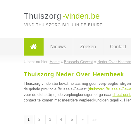
Thuiszorg
-vinden.be
VIND THUISZORG BIJ U IN DE BUURT!
Nieuws
Zoeken
Contact
U bent nu hier:
Home
»
Brussels-Gewest
»
Neder Over Heemb
Thuiszorg Neder Over Heembeek
Thuiszorg-vinden.be bevat helaas nog geen
verpleegkundigen
de gehele provincie Brussels-Gewest (
thuiszorg Brussels-Gewe
voor de dichtstbijzijnde verpleegkundigen of ga naar
direct con
contact te komen met meerdere verpleegkundigen tegelijk. Hier
1
2
3
4
5
»
»»