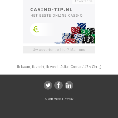
Uw advertentie hier? Mail ons
Ik kwam, ik zocht, ik vond - Julius Caesar / 47 v.Chr. ;)
©
JBB Media
|
Privacy