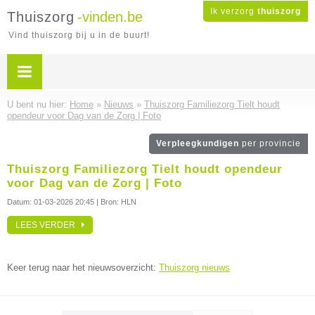
Ik verzorg
thuiszorg
Thuiszorg
-vinden.be
Vind thuiszorg bij u in de buurt!
U bent nu hier:
Home
»
Nieuws
»
Thuiszorg Familiezorg Tielt houdt
opendeur voor Dag van de Zorg | Foto
Verpleegkundigen
per provincie
Thuiszorg Familiezorg Tielt houdt opendeur
voor Dag van de Zorg | Foto
Datum:
01-03-2026 20:45
| Bron: HLN
LEES VERDER
Keer terug naar het nieuwsoverzicht:
Thuiszorg nieuws