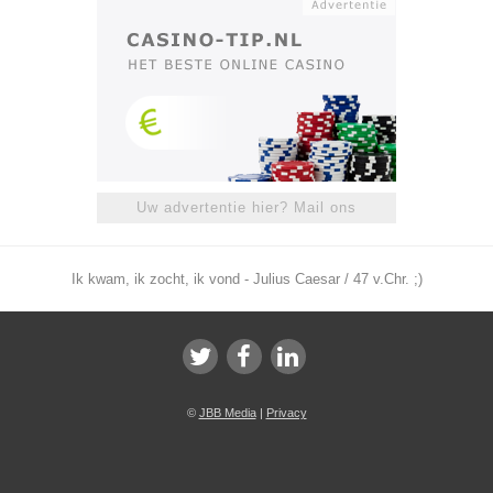
Uw advertentie hier? Mail ons
Ik kwam, ik zocht, ik vond - Julius Caesar / 47 v.Chr. ;)
©
JBB Media
|
Privacy