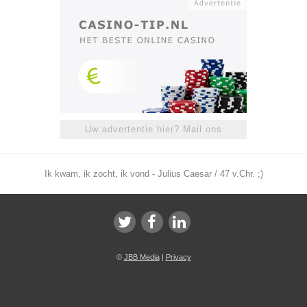
Uw advertentie hier? Mail ons
Ik kwam, ik zocht, ik vond - Julius Caesar / 47 v.Chr. ;)
©
JBB Media
|
Privacy