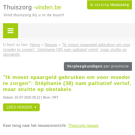
Ik verzorg
thuiszorg
Thuiszorg
-vinden.be
Vind thuiszorg bij u in de buurt!
U bent nu hier:
Home
»
Nieuws
»
"Ik moest spaargeld gebruiken om voor
moeder te zorgen": Stéphanie (38) nam palliatief verlof, maar stuitte op
obstakels
Verpleegkundigen
per provincie
"Ik moest spaargeld gebruiken om voor moeder
te zorgen": Stéphanie (38) nam palliatief verlof,
maar stuitte op obstakels
Datum:
15-07-2025 06:12
| Bron: VRT
LEES VERDER
Keer terug naar het nieuwsoverzicht:
Thuiszorg nieuws