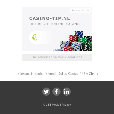
Uw advertentie hier? Mail ons
Ik kwam, ik zocht, ik vond - Julius Caesar / 47 v.Chr. ;)
©
JBB Media
|
Privacy