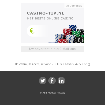
Uw advertentie hier? Mail ons
Ik kwam, ik zocht, ik vond - Julius Caesar / 47 v.Chr. ;)
©
JBB Media
|
Privacy