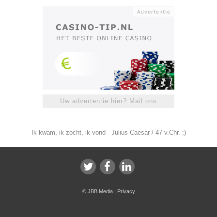
Uw advertentie hier? Mail ons
Ik kwam, ik zocht, ik vond - Julius Caesar / 47 v.Chr. ;)
©
JBB Media
|
Privacy