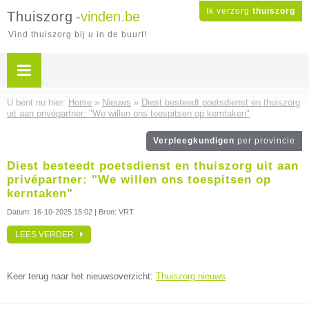
Ik verzorg
thuiszorg
Thuiszorg
-vinden.be
Vind thuiszorg bij u in de buurt!
U bent nu hier:
Home
»
Nieuws
»
Diest besteedt poetsdienst en thuiszorg
uit aan privépartner: "We willen ons toespitsen op kerntaken"
Verpleegkundigen
per provincie
Diest besteedt poetsdienst en thuiszorg uit aan
privépartner: "We willen ons toespitsen op
kerntaken"
Datum:
16-10-2025 15:02
| Bron: VRT
LEES VERDER
Keer terug naar het nieuwsoverzicht:
Thuiszorg nieuws